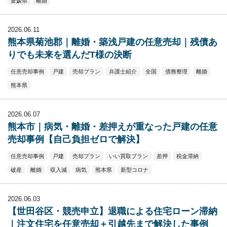
愛媛県
離婚
2026.06.11
熊本県菊池郡｜離婚・築浅戸建の任意売却｜残債あ
りでも未来を選んだT様の決断
任意売却事例
戸建
売却プラン
弁護士紹介
全国
債務整理
離婚
熊本県
2026.06.07
熊本市｜病気・離婚・差押えが重なった戸建の任意
売却事例【自己負担ゼロで解決】
任意売却事例
戸建
売却プラン
いい買取プラン
差押
税金滞納
破産
離婚
収入減
病気
熊本県
新型コロナ
2026.06.03
【世田谷区・競売申立】退職による住宅ローン滞納
｜注文住宅を任意売却＋引越先まで解決した事例