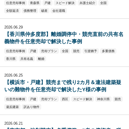
任意売却事例
青森県
戸建
スピード解決
弁護士紹介
全国
全額返済
債務整理
破産
会社退職
2026.06.29
【香川県仲多度郡】離婚調停中・競売直前の共有名
義物件を任意売却で解決した事例
任意売却事例
戸建
売却プラン
全国
競売
引渡猶予
多重債務
香川県
共有名義
離婚
2026.06.25
【横浜市・戸建】競売まで残り2カ月＆違法建築疑
いの難物件を任意売却で解決したY様の事例
任意売却事例
戸建
売却プラン
西区
スピード解決
神奈川県
競売
違反建築
訳あり物件
2026.06.21