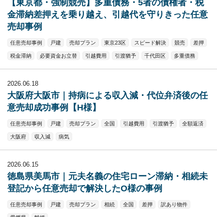
【東京都・強制競売】多重債務・5者の債権者・税
金滞納差押えを乗り越え、引越代を守りきった任意
売却事例
任意売却事例
戸建
売却プラン
東京23区
スピード解決
競売
差押
税金滞納
必要資金お立替
引越費用
引渡猶予
千代田区
多重債務
2026.06.18
大阪府大阪市｜持病による収入減・代位弁済後の任
意売却成功事例【H様】
任意売却事例
戸建
売却プラン
全国
引越費用
引渡猶予
全額返済
大阪府
収入減
病気
2026.06.15
徳島県美馬市｜元夫名義の住宅ローン滞納・相続未
登記から任意売却で解決したO様の事例
任意売却事例
戸建
売却プラン
相続
全国
差押
訳あり物件