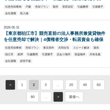
任意売却事例
戸建
売却プラン
競売
世田谷区
引越費用
引渡猶予
会社退職
収入減
2026.05.31
【東京都狛江市】競売直前の法人事務所兼賃貸物件
を任意売却で解決｜4債権者交渉・転居資金も確保
任意売却事例
売却プラン
東京郊外
共同住宅
スピード解決
競売
狛江市
差押
引越費用
引渡猶予
訳あり物件
収益物件
共有名義
会社退職
経営不振
<
1
2
3
...
20
40
60
80
...
>
最後へ