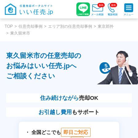
TOP
任意売却事例
エリア別の任意売却事例
東京郊外
東久留米市
東久留米市の任意売却の
お悩みはいい任売.jpへ
ご相談ください
住み続けながら
売却OK
お引越し費用
もサポート
全国どこでも
即日ご対応