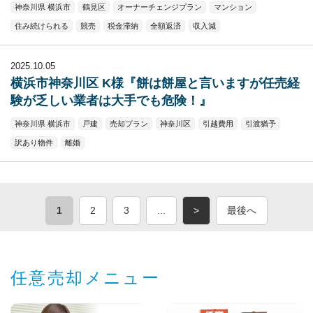
神奈川県 横浜市
鶴見区
オーナーチェンジプラン
マンション
住み続けられる
競売
税金滞納
全額返済
収入減
2025.10.05
横浜市神奈川区 K様『餅は餅屋と言いますが任売経
験が乏しい業者は大手でも危険！』
神奈川県 横浜市
戸建
売却プラン
神奈川区
引越費用
引渡猶予
訳あり物件
離婚
1
2
3
...
>
最後へ
任意売却メニュー