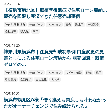
2026.02.14
【横浜市港北区】脳梗塞後遺症で住宅ローン滞納…
競売を回避し完済できた任意売却事例
神奈川県 横浜市
売却プラン
マンション
競売
港北区
全額返済
会社退職
収入減
病気
2026.01.30
神奈川県横浜市｜任意売却成功事例 口座変更の見
落としによる住宅ローン滞納から 競売回避・残債
ゼロでの…
神奈川県 横浜市
売却プラン
マンション
スピード解決
競売
緑区
引越費用
全額返済
会社退職
収入減
2025.10.22
横浜市鶴見区O様『借り換えも買戻しも叶わなかっ
たがオーナーチェンジで住み続けられる』