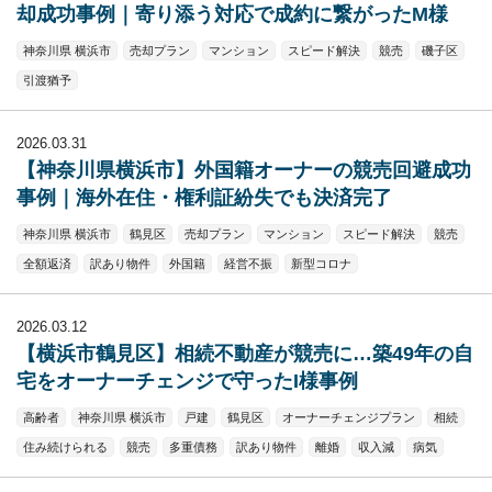
却成功事例｜寄り添う対応で成約に繋がったM様
神奈川県 横浜市
売却プラン
マンション
スピード解決
競売
磯子区
引渡猶予
2026.03.31
【神奈川県横浜市】外国籍オーナーの競売回避成功
事例｜海外在住・権利証紛失でも決済完了
神奈川県 横浜市
鶴見区
売却プラン
マンション
スピード解決
競売
全額返済
訳あり物件
外国籍
経営不振
新型コロナ
2026.03.12
【横浜市鶴見区】相続不動産が競売に…築49年の自
宅をオーナーチェンジで守ったI様事例
高齢者
神奈川県 横浜市
戸建
鶴見区
オーナーチェンジプラン
相続
住み続けられる
競売
多重債務
訳あり物件
離婚
収入減
病気