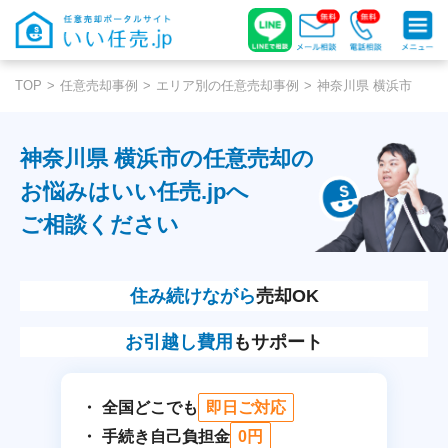
TOP
任意売却事例
エリア別の任意売却事例
神奈川県 横浜市
神奈川県 横浜市の任意売却の
お悩みはいい任売.jpへ
ご相談ください
住み続けながら
売却OK
お引越し費用
もサポート
全国どこでも
即日ご対応
手続き自己負担金
0円