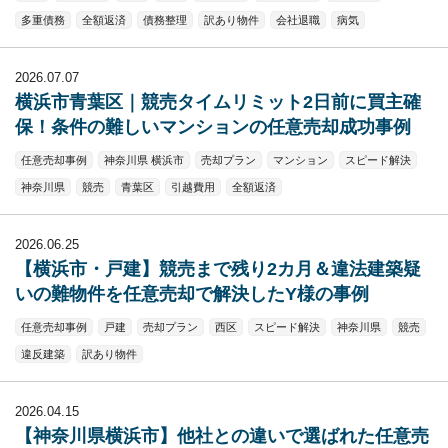
多重債務
全額返済
債務整理
訳あり物件
会社退職
病気
2026.07.07
横浜市青葉区｜競売タイムリミット2日前に買主確
保！条件の難しいマンションの任意売却成功事例
任意売却事例
神奈川県 横浜市
売却プラン
マンション
スピード解決
神奈川県
競売
青葉区
引越費用
全額返済
2026.06.25
【横浜市・戸建】競売まで残り2カ月＆違法建築疑
いの難物件を任意売却で解決したY様の事例
任意売却事例
戸建
売却プラン
西区
スピード解決
神奈川県
競売
違反建築
訳あり物件
2026.04.15
【神奈川県横浜市】他社との違いで選ばれた任意売