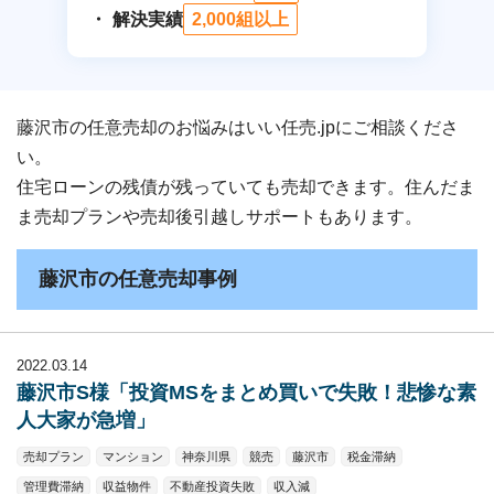
解決実績
2,000組以上
藤沢市の任意売却のお悩みはいい任売.jpにご相談くださ
い。
住宅ローンの残債が残っていても売却できます。住んだま
ま売却プランや売却後引越しサポートもあります。
藤沢市の任意売却事例
2022.03.14
藤沢市S様「投資MSをまとめ買いで失敗！悲惨な素
人大家が急増」
売却プラン
マンション
神奈川県
競売
藤沢市
税金滞納
管理費滞納
収益物件
不動産投資失敗
収入減