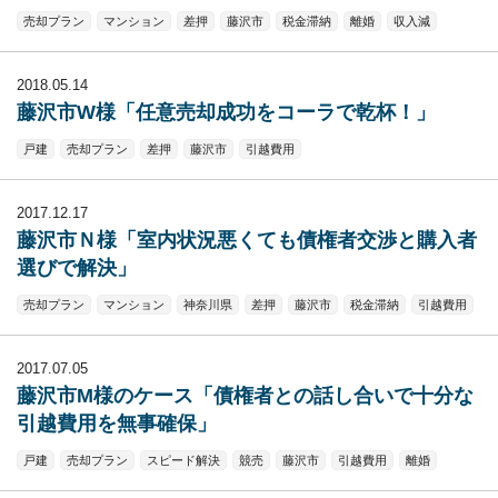
売却プラン
マンション
差押
藤沢市
税金滞納
離婚
収入減
2018.05.14
藤沢市W様「任意売却成功をコーラで乾杯！」
戸建
売却プラン
差押
藤沢市
引越費用
2017.12.17
藤沢市Ｎ様「室内状況悪くても債権者交渉と購入者
選びで解決」
売却プラン
マンション
神奈川県
差押
藤沢市
税金滞納
引越費用
2017.07.05
藤沢市M様のケース「債権者との話し合いで十分な
引越費用を無事確保」
戸建
売却プラン
スピード解決
競売
藤沢市
引越費用
離婚