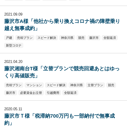
2021.09.09
藤沢市A様「他社から乗り換えコロナ禍の障壁乗り
越え無事成約」
戸建
売却プラン
スピード解決
神奈川県
競売
藤沢市
全額返済
新型コロナ
2021.04.20
藤沢湘南台T様「立替プランで競売回避あとはゆっ
くり高値販売」
売却プラン
マンション
スピード解決
神奈川県
立替プラン
競売
藤沢市
必要資金お立替
引越費用
全額返済
2020.05.11
藤沢市Ｔ様「税滞納700万円も一部納付で無事成
約」