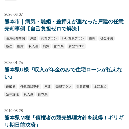
2026.06.07
熊本市｜病気・離婚・差押えが重なった戸建の任意
売却事例【自己負担ゼロで解決】
任意売却事例
戸建
売却プラン
いい買取プラン
差押
税金滞納
破産
離婚
収入減
病気
熊本県
新型コロナ
2025.01.25
熊本県U様『収入が年金のみで住宅ローンが払えな
い』
高齢者
任意売却事例
戸建
売却プラン
引越費用
全額返済
定年退職
収入減
熊本県
2019.03.28
熊本県Ｍ様「債権者の競売処理方針を説得！ギリギ
リ期日前決済」