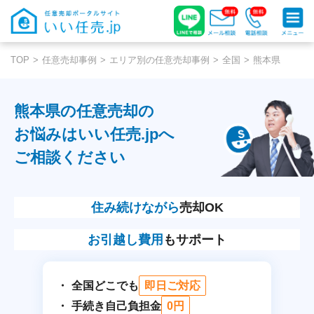
TOP
任意売却事例
エリア別の任意売却事例
全国
熊本県
熊本県の任意売却の
お悩みはいい任売.jpへ
ご相談ください
住み続けながら
売却OK
お引越し費用
もサポート
全国どこでも
即日ご対応
手続き自己負担金
0円