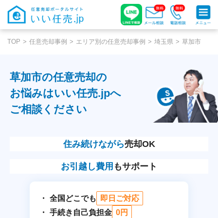
TOP
任意売却事例
エリア別の任意売却事例
埼玉県
草加市
草加市の任意売却の
お悩みはいい任売.jpへ
ご相談ください
住み続けながら
売却OK
お引越し費用
もサポート
全国どこでも
即日ご対応
手続き自己負担金
0円