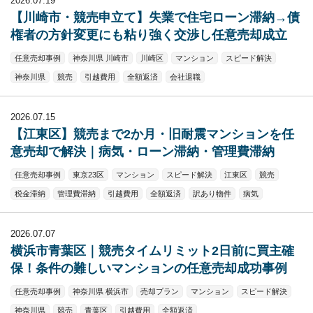
2026.07.19
【川崎市・競売申立て】失業で住宅ローン滞納→債
権者の方針変更にも粘り強く交渉し任意売却成立
任意売却事例
神奈川県 川崎市
川崎区
マンション
スピード解決
神奈川県
競売
引越費用
全額返済
会社退職
2026.07.15
【江東区】競売まで2か月・旧耐震マンションを任
意売却で解決｜病気・ローン滞納・管理費滞納
任意売却事例
東京23区
マンション
スピード解決
江東区
競売
税金滞納
管理費滞納
引越費用
全額返済
訳あり物件
病気
2026.07.07
横浜市青葉区｜競売タイムリミット2日前に買主確
保！条件の難しいマンションの任意売却成功事例
任意売却事例
神奈川県 横浜市
売却プラン
マンション
スピード解決
神奈川県
競売
青葉区
引越費用
全額返済