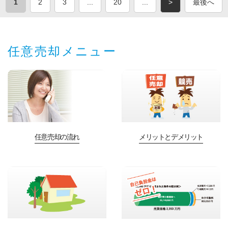
1
2
3
...
20
...
>
最後へ
任意売却メニュー
任意売却の流れ
メリットとデメリット