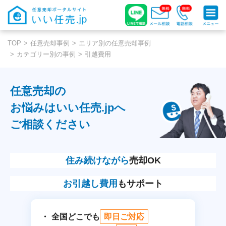
TOP
任意売却事例
エリア別の任意売却事例
カテゴリー別の事例
引越費用
任意売却の
お悩みはいい任売.jpへ
ご相談ください
住み続けながら
売却OK
お引越し費用
もサポート
全国どこでも
即日ご対応