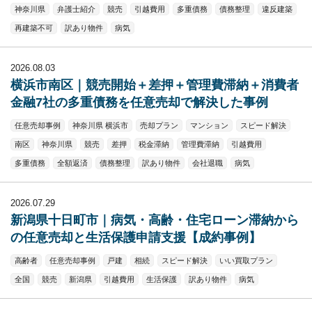
神奈川県
弁護士紹介
競売
引越費用
多重債務
債務整理
違反建築
再建築不可
訳あり物件
病気
2026.08.03
横浜市南区｜競売開始＋差押＋管理費滞納＋消費者
金融7社の多重債務を任意売却で解決した事例
任意売却事例
神奈川県 横浜市
売却プラン
マンション
スピード解決
南区
神奈川県
競売
差押
税金滞納
管理費滞納
引越費用
多重債務
全額返済
債務整理
訳あり物件
会社退職
病気
2026.07.29
新潟県十日町市｜病気・高齢・住宅ローン滞納から
の任意売却と生活保護申請支援【成約事例】
高齢者
任意売却事例
戸建
相続
スピード解決
いい買取プラン
全国
競売
新潟県
引越費用
生活保護
訳あり物件
病気