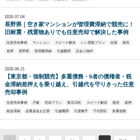
2026.07.04
長野県｜空き家マンションが管理費滞納で競売に！
旧耐震・残置物ありでも任意売却で解決した事例
任意売却事例
マンション
スピード解決
いい買取プラン
全国
競売
差押
長野県
管理費滞納
引越費用
訳あり物件
2026.06.21
【東京都・強制競売】多重債務・5者の債権者・税
金滞納差押えを乗り越え、引越代を守りきった任意
売却事例
任意売却事例
戸建
売却プラン
東京23区
スピード解決
競売
差押
税金滞納
必要資金お立替
引越費用
引渡猶予
千代田区
多重債務