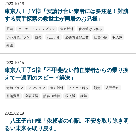
2023.10.16
東京八王子Y様「安請け合い業者には要注意！難航
する買手探索の救世主が同居のお兄様」
戸建
オーナーチェンジプラン
東京郊外
住み続けられる
いい買取プラン
競売
八王子市
必要資金お立替
経営不振
収入減
介護
2023.10.15
東京八王子S様「不甲斐ない前任業者からの乗り換
えで一週間のスピード解決」
売却プラン
マンション
東京郊外
スピード解決
競売
八王子市
引越費用
全額返済
訳あり物件
収入減
病気
2021.02.19
八王子市H様「依頼者の心配、不安を取り除き明
るい未来を取り戻す」