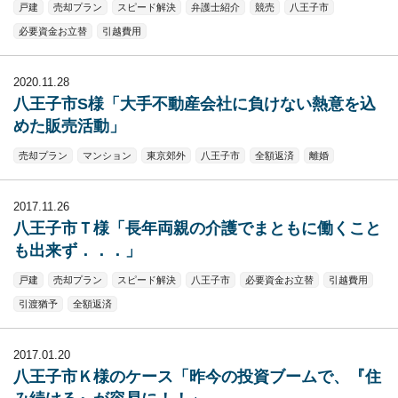
戸建
売却プラン
スピード解決
弁護士紹介
競売
八王子市
必要資金お立替
引越費用
2020.11.28
八王子市S様「大手不動産会社に負けない熱意を込
めた販売活動」
売却プラン
マンション
東京郊外
八王子市
全額返済
離婚
2017.11.26
八王子市Ｔ様「長年両親の介護でまともに働くこと
も出来ず．．．」
戸建
売却プラン
スピード解決
八王子市
必要資金お立替
引越費用
引渡猶予
全額返済
2017.01.20
八王子市Ｋ様のケース「昨今の投資ブームで、『住