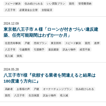
スピード解決
住み続けられる
いい買取プラン
競売
管理費滞納
八王子市
必要資金お立替
全額返済
2024.12.09
東京都八王子市 A 様「ローンが付きづらい違反建
築、任売可能期間はわずか一か月」
任意売却事例
戸建
売却プラン
東京郊外
スピード解決
競売
差押
八王子市
引越費用
引渡猶予
違反建築
訳あり物件
経営不振
収入減
病気
2024.05.28
八王子市T様『依頼する業者を間違えると結果は
180度違う方向に』
高齢者
お客様の声
戸建
オーナーチェンジプラン
住み続けられる
競売
八王子市
生活保護
訳あり物件
収入減