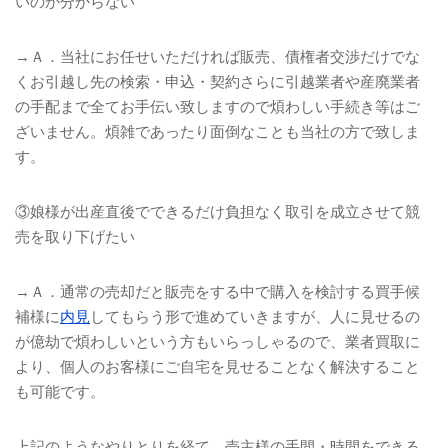
いのか分からない
→Ａ．当社にお任せいただければ販売、債権者交渉だけでな
くお引越し先の検索・申込・契約さらに引越業者や産廃業者
の手配まで全てお手伝い致しますので煩わしい手続き等はご
ざいません。煩雑であったり面倒なことも当社の方で致しま
す。
③娘様が出産直後でできるだけ負担なく取引を成立させて競
売を取り下げたい
→Ａ．通常の売却だと販売をする中で購入を検討する買手候
補様に
内見
してもらう形で進めていきますが、人に見せるの
が億劫で煩わしいという方もいらっしゃるので、業者買取に
より、個人のお客様にご自宅を見せることなく解決すること
も可能です。
上記のようなやりとりを経て、売主様の手間・時間をできる