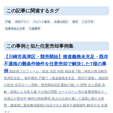
この記事に関連するタグ
戸建
売却プラン
スピード解決
弁護士紹介
競売
八王子市
必要資金お立替
引越費用
この事例と似た任意売却事例集
【川崎市高津区・競売開始】接道義務未充足・既存
不適格の難条件物件を任意売却で解決したT様の事
例
相談者プロフィール・状況 項目 内容 相談者 T様（神奈川県川崎市
高津区在住） 物件種別 戸建て（接道義務未充足・既存不適格） 相談時
の状況 住宅ローン滞納・競売開始決定通知が届いた状態 主な原因 高
齢・病気による収入減 その他の問題 カードローン等の多重債務あり・
弁護士が受任中 物件の特殊事情 他人の土地を通じて道路に接する形
態・建築後に最低敷地面積が設定された既存不適格物件 解決方法 弁護
士と...