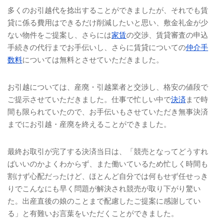
多くのお引越代を捻出することができましたが、それでも賃
貸に係る費用はできるだけ削減したいと思い、敷金礼金が少
ない物件をご提案し、さらには
家賃
の交渉、賃貸審査の申込
手続きの代行までお手伝いし、さらに賃貸についての
仲介手
数料
については無料とさせていただきました。
お引越については、産廃・引越業者と交渉し、格安の値段で
ご提示させていただきました。仕事で忙しい中で
決済
まで時
間も限られていたので、お手伝いもさせていただき無事決済
までにお引越・産廃を終えることができました。
最終お取引が完了する決済当日は、「競売となってどうすれ
ばいいのかよくわからず、また働いているため忙しく時間も
割けず心配だったけど、ほとんど自分では何もせず任せっき
りでこんなにも早く問題が解決され競売が取り下がり驚い
た。出産直後の娘のことまで配慮したご提案に感謝してい
る」と有難いお言葉をいただくことができました。