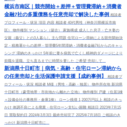
横浜市南区｜競売開始＋差押＋管理費滞納＋消費者
金融7社の多重債務を任意売却で解決した事例
相談者
プロフィール・状況 項目 内容 相談者 40代男性（神奈川県横浜市南
区） 物件種別 マンション（築古） 家族構成 成人した息子・亡き妻の
父親（義父）との3人暮らし 主な問題 住宅ローン滞納による競売開始決
定・税務署からの差押・管理費5年間滞納・消費者金融7社からのキャッ
シング 滞納のきっかけ 5年前に妻を病気で亡くし精神的ダメージにより
前職を退職。立ち直るまでに時間を要した ご希望 売却して...
新潟県十日町市｜病気・高齢・住宅ローン滞納から
の任意売却と生活保護申請支援【成約事例】
相談者プ
ロフィール・状況 相談者 M様（男性・高齢・独居） 物件所在地 新潟県
十日町市（豪雪地帯・市街地から離れた立地） 物件種別 戸建（住居1棟
＋設備会社の事務所・倉庫1棟） ローン残債 1,200万円以上 相談のきっ
かけ 体調不良による廃業・住宅ローン支払い困難 相談日 2023年7月15
日 買取契約日 2024年3月3日 最終売却完了 2025年7月18日 ご相談のき
っかけ 新潟県十日町市に...