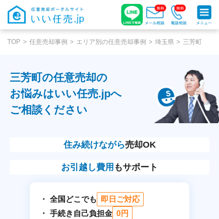
TOP
任意売却事例
エリア別の任意売却事例
埼玉県
三芳町
三芳町の任意売却の
お悩みはいい任売.jpへ
ご相談ください
住み続けながら
売却OK
お引越し費用
もサポート
全国どこでも
即日ご対応
手続き自己負担金
0円