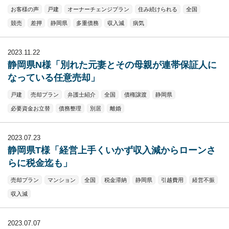
お客様の声
戸建
オーナーチェンジプラン
住み続けられる
全国
競売
差押
静岡県
多重債務
収入減
病気
2023.11.22
静岡県N様「別れた元妻とその母親が連帯保証人に
なっている任意売却」
戸建
売却プラン
弁護士紹介
全国
債権譲渡
静岡県
必要資金お立替
債務整理
別居
離婚
2023.07.23
静岡県T様「経営上手くいかず収入減からローンさ
らに税金迄も」
売却プラン
マンション
全国
税金滞納
静岡県
引越費用
経営不振
収入減
2023.07.07