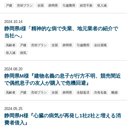
戸建
売却プラン
全国
静岡県
引越費用
経営不振
収入減
2024.10.14
静岡県I様「精神的な病で失業、地元業者の紹介で
当社へ」
高齢者
戸建
売却プラン
全国
静岡県
引越費用
会社退職
収入減
病気
2024.08.20
静岡県M様『建物名義の息子が行方不明、競売間近
で偶然息子の友人が購入で危機回避』
高齢者
戸建
売却プラン
全国
静岡県
全額返済
共有名義
離婚
2024.05.25
静岡県H様『心臓の病気が再発し1社2社と増える消
費者借入』