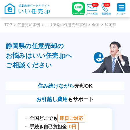
TOP
任意売却事例
エリア別の任意売却事例
全国
静岡県
静岡県の任意売却の
お悩みはいい任売.jpへ
ご相談ください
住み続けながら
売却OK
お引越し費用
もサポート
全国どこでも
即日ご対応
手続き自己負担金
0円