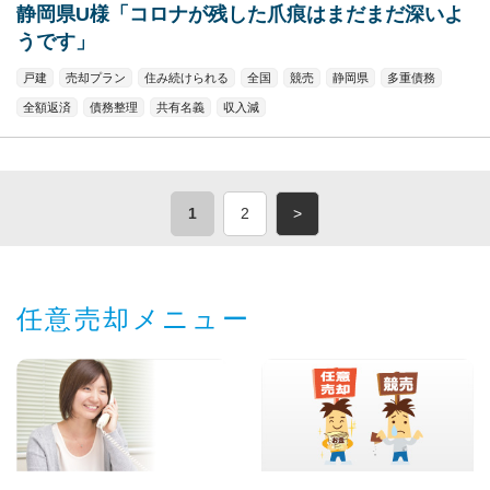
静岡県U様「コロナが残した爪痕はまだまだ深いよ
うです」
戸建
売却プラン
住み続けられる
全国
競売
静岡県
多重債務
全額返済
債務整理
共有名義
収入減
1
2
>
任意売却メニュー