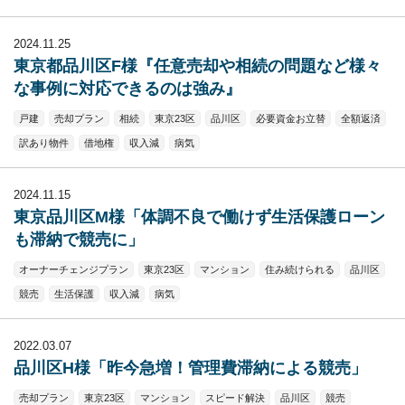
2024.11.25
東京都品川区F様『任意売却や相続の問題など様々
な事例に対応できるのは強み』
戸建
売却プラン
相続
東京23区
品川区
必要資金お立替
全額返済
訳あり物件
借地権
収入減
病気
2024.11.15
東京品川区M様「体調不良で働けず生活保護ローン
も滞納で競売に」
オーナーチェンジプラン
東京23区
マンション
住み続けられる
品川区
競売
生活保護
収入減
病気
2022.03.07
品川区H様「昨今急増！管理費滞納による競売」
売却プラン
東京23区
マンション
スピード解決
品川区
競売