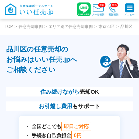
TOP
任意売却事例
エリア別の任意売却事例
東京23区
品川区
品川区の任意売却の
お悩みはいい任売.jpへ
ご相談ください
住み続けながら
売却OK
お引越し費用
もサポート
全国どこでも
即日ご対応
手続き自己負担金
0円