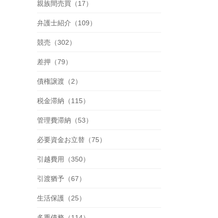
親族間売買（17）
弁護士紹介（109）
競売（302）
差押（79）
債権譲渡（2）
税金滞納（115）
管理費滞納（53）
必要資金お立替（75）
引越費用（350）
引渡猶予（67）
生活保護（25）
多重債務（114）