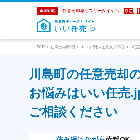
任意売却専用フリーダイヤル
全国対応
TOP
任意売却事例
エリア別の任意売却事例
埼玉
川島町の任意売却
お悩みはいい任売.j
ご相談ください
住み続けながら
売却OK