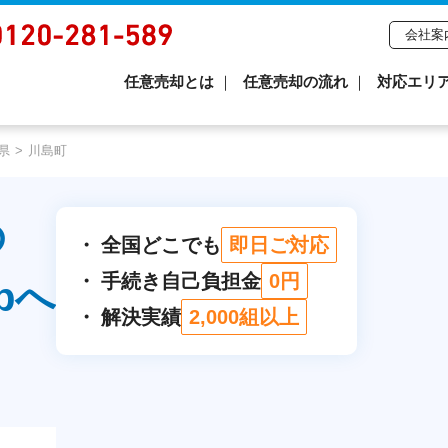
会社案
任意売却とは
任意売却の流れ
対応エリ
県
川島町
の
全国どこでも
即日ご対応
手続き自己負担金
0円
pへ
解決実績
2,000組以上