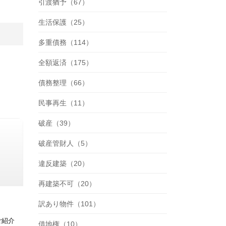
引渡猶予（67）
生活保護（25）
多重債務（114）
全額返済（175）
債務整理（66）
民事再生（11）
破産（39）
破産管財人（5）
違反建築（20）
再建築不可（20）
訳あり物件（101）
ご紹介
借地権（10）