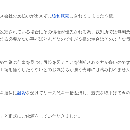
ス会社の支払いが出来ずに
強制競売
にされてしまったＳ様。
設定されている場合にその債権が優先される為、裁判所では無剰
焦る必要がない事がほとんどなのですがＳ様の場合はそのような
めて別の仕事を見つけ再起を図ることを決断される方が多いので
工場を無くしたくないとのお気持ちが強く売却には踏み切れませ
を担保に
融資
を受けてリース代を一括返済し、競売を取下げて今
」と正式にご依頼をしていただきました。