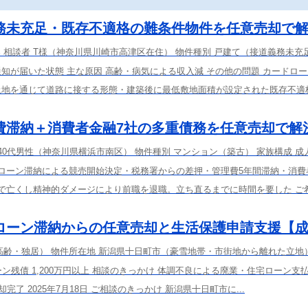
務未充足・既存不適格の難条件物件を任意売却で
容 相談者 T様（神奈川県川崎市高津区在住） 物件種別 戸建て（接道義務未充
知が届いた状態 主な原因 高齢・病気による収入減 その他の問題 カードロ
土地を通じて道路に接する形態・建築後に最低敷地面積が設定された既存不適
費滞納＋消費者金融7社の多重債務を任意売却で解
 40代男性（神奈川県横浜市南区） 物件種別 マンション（築古） 家族構成 成
宅ローン滞納による競売開始決定・税務署からの差押・管理費5年間滞納・消費
気で亡くし精神的ダメージにより前職を退職。立ち直るまでに時間を要した ご希
ローン滞納からの任意売却と生活保護申請支援【
高齢・独居） 物件所在地 新潟県十日町市（豪雪地帯・市街地から離れた立地
ン残債 1,200万円以上 相談のきっかけ 体調不良による廃業・住宅ローン支
売却完了 2025年7月18日 ご相談のきっかけ 新潟県十日町市に...