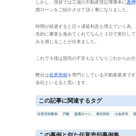
しかし、現状では工場の不動産登記簿謄本に
差押
携ローンをご紹介させて頂く事になりました。
時間が経過すると日々遅延利息も増えていく為、
先的に審査を進めてくれてなんと３日で実行して
みを感じることが出来ました。
これでＳ様は競売の不安もなくなりこれからお仕
弊社は
任意売却
を専門としている不動産業者です
会社といえると思います。
この記事に関連するタグ
任意売却事例
戸建
提携ローン
東京郊外
小金井市
この事例と似た任意売却事例集