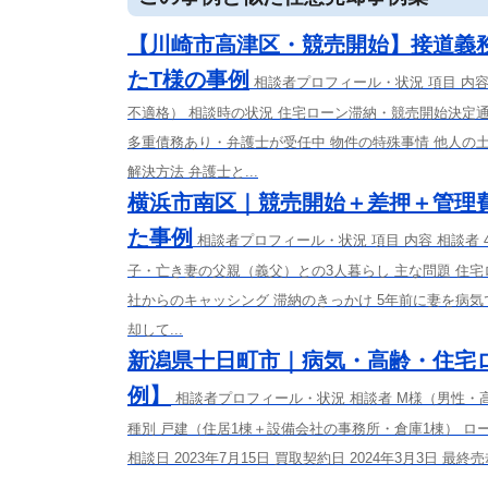
【川崎市高津区・競売開始】接道義
たT様の事例
相談者プロフィール・状況 項目 内
不適格） 相談時の状況 住宅ローン滞納・競売開始決定通
多重債務あり・弁護士が受任中 物件の特殊事情 他人の
解決方法 弁護士と...
横浜市南区｜競売開始＋差押＋管理
た事例
相談者プロフィール・状況 項目 内容 相談者
子・亡き妻の父親（義父）との3人暮らし 主な問題 住
社からのキャッシング 滞納のきっかけ 5年前に妻を病
却して...
新潟県十日町市｜病気・高齢・住宅
例】
相談者プロフィール・状況 相談者 M様（男性・
種別 戸建（住居1棟＋設備会社の事務所・倉庫1棟） ロー
相談日 2023年7月15日 買取契約日 2024年3月3日 最終