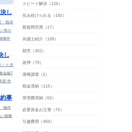
スピード解決（125）
解決し
住み続けられる（192）
足・既存
親族間売買（17）
ーン等の
格物件
弁護士紹介（109）
競売（302）
決し
差押（79）
人した息
者金融7
債権譲渡（2）
望 売
税金滞納（115）
成約事
管理費滞納（53）
） 物件
必要資金お立替（75）
払い困難
引越費用（350）