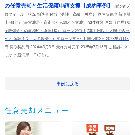
の任意売却と生活保護申請支援【成約事例】
相談者プ
ロフィール・状況 相談者 M様（男性・高齢・独居） 物件所在地 新潟県
十日町市（豪雪地帯・市街地から離れた立地） 物件種別 戸建（住居1棟
＋設備会社の事務所・倉庫1棟） ローン残債 1,200万円以上 相談のきっ
かけ 体調不良による廃業・住宅ローン支払い困難 相談日 2023年7月15
日 買取契約日 2024年3月3日 最終売却完了 2025年7月18日 ご相談のき
っかけ 新潟県十日町市に...
事例に戻る
任意売却メニュー