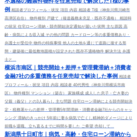
不適格の難条件物件を任意売却で解決したT様の事
例
相談者プロフィール・状況 項目 内容 相談者 T様（神奈川県川崎市
高津区在住） 物件種別 戸建て（接道義務未充足・既存不適格） 相談時
の状況 住宅ローン滞納・競売開始決定通知が届いた状態 主な原因 高
齢・病気による収入減 その他の問題 カードローン等の多重債務あり・
弁護士が受任中 物件の特殊事情 他人の土地を通じて道路に接する形
態・建築後に最低敷地面積が設定された既存不適格物件 解決方法 弁護
士と...
横浜市南区｜競売開始＋差押＋管理費滞納＋消費者
金融7社の多重債務を任意売却で解決した事例
相談者
プロフィール・状況 項目 内容 相談者 40代男性（神奈川県横浜市南
区） 物件種別 マンション（築古） 家族構成 成人した息子・亡き妻の
父親（義父）との3人暮らし 主な問題 住宅ローン滞納による競売開始決
定・税務署からの差押・管理費5年間滞納・消費者金融7社からのキャッ
シング 滞納のきっかけ 5年前に妻を病気で亡くし精神的ダメージにより
前職を退職。立ち直るまでに時間を要した ご希望 売却して...
新潟県十日町市｜病気・高齢・住宅ローン滞納から