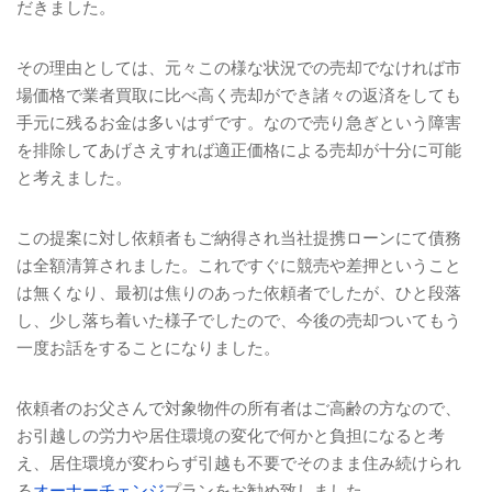
だきました。
その理由としては、元々この様な状況での売却でなければ市
場価格で業者買取に比べ高く売却ができ諸々の返済をしても
手元に残るお金は多いはずです。なので売り急ぎという障害
を排除してあげさえすれば適正価格による売却が十分に可能
と考えました。
この提案に対し依頼者もご納得され当社提携ローンにて債務
は全額清算されました。これですぐに競売や差押ということ
は無くなり、最初は焦りのあった依頼者でしたが、ひと段落
し、少し落ち着いた様子でしたので、今後の売却ついてもう
一度お話をすることになりました。
依頼者のお父さんで対象物件の所有者はご高齢の方なので、
お引越しの労力や居住環境の変化で何かと負担になると考
え、居住環境が変わらず引越も不要でそのまま住み続けられ
る
オーナーチェンジ
プランをお勧め致しました。