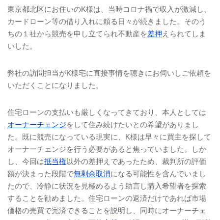
東京都北区にお住いの
K
様は、当時コロナ禍で収入が激減し、
カードローン等の借り入れに頼る日々が続きました。そのう
ちの１社から競売を申し立てられ不動産を
差押
えられてしま
いした。
弊社の訪問担当が
K
様宅に直接事情を聴きにお伺いしご依頼を
いただくことになりました。
住宅ローンの支払いも厳しくなってきており、本人としては
オーナーチェンジ
をして住み続けたいとの希望がありまし
た。既に競売になっている現実に、
K
様は早々に買主を探して
オーナーチェンジを行う必要があると焦っていました。しか
し、今回は
抵当権
以外の差押えであったため、裁判所の評価
額が決まった段階で
無剰余取消
になる可能性を含んでいまし
たので、冷静に状況を見極めるよう助言し購入希望者を探索
することを勧めました。住宅ローンの返済だけであれば市場
価格の売買で完済できることを説明し、同時にオーナーチェ