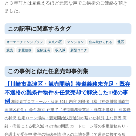
と３年前とは見違えるほど元気な声でご挨拶のご連絡を頂き
ました。
この記事に関連するタグ
オーナーチェンジプラン
東京23区
マンション
住み続けられる
北区
競売
多重債務
全額返済
収入減
新型コロナ
この事例と似た任意売却事例集
【川崎市高津区・競売開始】接道義務未充足・既存
不適格の難条件物件を任意売却で解決したT様の事
例
相談者プロフィール・状況 項目 内容 相談者 T様（神奈川県川崎市
高津区在住） 物件種別 戸建て（接道義務未充足・既存不適格） 相談時
の状況 住宅ローン滞納・競売開始決定通知が届いた状態 主な原因 高
齢・病気による収入減 その他の問題 カードローン等の多重債務あり・
弁護士が受任中 物件の特殊事情 他人の土地を通じて道路に接する形