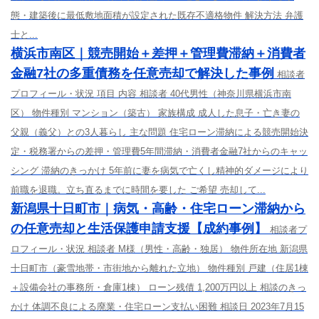
態・建築後に最低敷地面積が設定された既存不適格物件 解決方法 弁護
士と...
横浜市南区｜競売開始＋差押＋管理費滞納＋消費者
金融7社の多重債務を任意売却で解決した事例
相談者
プロフィール・状況 項目 内容 相談者 40代男性（神奈川県横浜市南
区） 物件種別 マンション（築古） 家族構成 成人した息子・亡き妻の
父親（義父）との3人暮らし 主な問題 住宅ローン滞納による競売開始決
定・税務署からの差押・管理費5年間滞納・消費者金融7社からのキャッ
シング 滞納のきっかけ 5年前に妻を病気で亡くし精神的ダメージにより
前職を退職。立ち直るまでに時間を要した ご希望 売却して...
新潟県十日町市｜病気・高齢・住宅ローン滞納から
の任意売却と生活保護申請支援【成約事例】
相談者プ
ロフィール・状況 相談者 M様（男性・高齢・独居） 物件所在地 新潟県
十日町市（豪雪地帯・市街地から離れた立地） 物件種別 戸建（住居1棟
＋設備会社の事務所・倉庫1棟） ローン残債 1,200万円以上 相談のきっ
かけ 体調不良による廃業・住宅ローン支払い困難 相談日 2023年7月15