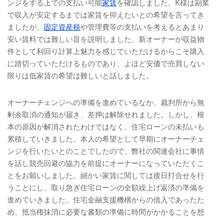
ンジをする上での支払い可能
家賃
を確認しました。
K
様は副業
で収入が安定するまでは家賃を抑えたいとの希望を言ってき
ましたが、
固定資産税
や管理費等の支払いを考えるとあまり
安い賃料では難しい旨を説明しました。新オーナーが収益物
件として利回り計算上魅力を感じていただけるからこそ購入
に踏切っていただけるものであり、よほど安価で売買しない
限りは低家賃の希望は難しいと話しました。
オーナーチェンジへの準備を進めているなか、裁判所から無
剰余取消の通知が届き、差押は解除せれました。しかし、根
本の原因が解消されたわけではなく、住宅ローンの未払いも
累積していきました。本人の希望として早期にオーナーチェ
ンジを行いたいとのことでしたので、弊社の関連会社に事情
を話し競売回避の協力を前提にオーナーになっていただくこ
とをお願いしました。細かい家賃に関しては後日打合せを行
うことにし、取り急ぎ住宅ローンの全額繰上げ返済の準備を
進めていきました。住宅金融支援機構からの借入であったた
め、抵当権抹消に必要な書類の準備に時間がかかることを想