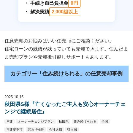
手続き自己負担金
0円
解決実績
2,000組以上
任意売却のお悩みはいい任売.jpにご相談ください。
住宅ローンの残債が残っていても売却できます。住んだま
ま売却プランや売却後引越しサポートもあります。
カテゴリー「住み続けられる」の任意売却事例
2025.10.15
秋田県S様『亡くなったご主人も安心オーナーチェ
ンジで継続居住』
戸建
オーナーチェンジプラン
秋田県
住み続けられる
全国
再建築不可
訳あり物件
会社退職
収入減