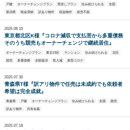
戸建
オーナーチェンジプラン
買戻しプラン
住み続けられる
全国
新潟県
税金滞納
訳あり物件
収益物件
経営不振
2025.08.10
東京都北区K様『コロナ減収で支払苦から多重債務
そのうち競売もオーナーチェンジで継続居住』
オーナーチェンジプラン
東京23区
マンション
住み続けられる
北区
競売
多重債務
全額返済
収入減
新型コロナ
2025.07.30
青森県T様『訳アリ物件で任売は未成約でも依頼者
希望は完全成就』
青森県
戸建
オーナーチェンジプラン
住み続けられる
全国
競売
訳あり物件
共有名義
2025.07.18