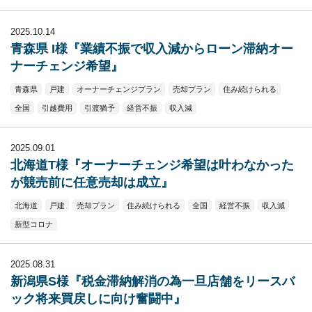
2025.10.14
青森県 I様『業績不振で収入減からローン滞納オー
ナーチェンジ希望』
青森県
戸建
オーナーチェンジプラン
売却プラン
住み続けられる
全国
引越費用
引渡猶予
経営不振
収入減
2025.09.01
北海道T様『オーナーチェンジ希望は叶わなかった
が競売前に任意売却は成立』
北海道
戸建
売却プラン
住み続けられる
全国
経営不振
収入減
新型コロナ
2025.08.31
新潟県S様『税金滞納解消の為一旦店舗をリースバ
ック将来買戻しに向け奮闘中』