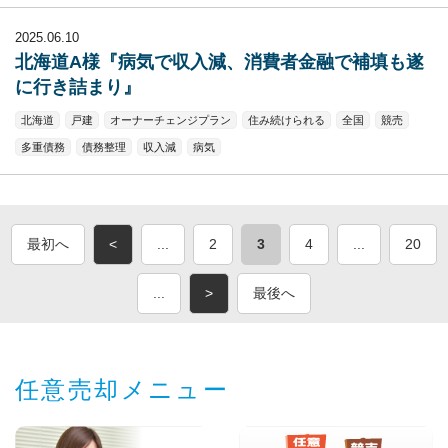
2025.06.10
北海道A様『病気で収入減、消費者金融で補填も遂
に行き詰まり』
北海道
戸建
オーナーチェンジプラン
住み続けられる
全国
競売
多重債務
債務整理
収入減
病気
最初へ
<
...
2
3
4
...
20
...
>
最後へ
任意売却メニュー