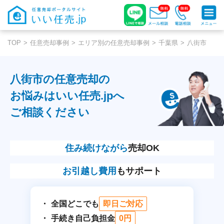
TOP
任意売却事例
エリア別の任意売却事例
千葉県
八街市
八街市の任意売却の
お悩みはいい任売.jpへ
ご相談ください
住み続けながら
売却OK
お引越し費用
もサポート
全国どこでも
即日ご対応
手続き自己負担金
0円