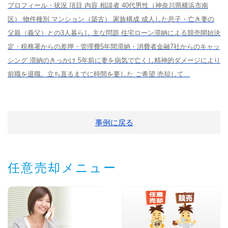
プロフィール・状況 項目 内容 相談者 40代男性（神奈川県横浜市南
区） 物件種別 マンション（築古） 家族構成 成人した息子・亡き妻の
父親（義父）との3人暮らし 主な問題 住宅ローン滞納による競売開始決
定・税務署からの差押・管理費5年間滞納・消費者金融7社からのキャッ
シング 滞納のきっかけ 5年前に妻を病気で亡くし精神的ダメージにより
前職を退職。立ち直るまでに時間を要した ご希望 売却して...
事例に戻る
任意売却メニュー