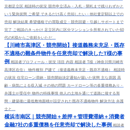
京都足立区 相談時の状況 競売申立済み・入札・開札まで残りわずかと
いう緊急状態 ご希望 できるだけ高く売却したい・他社査定額以上での
売却 解決結果 希望価格での買取成立・競売回避・引越しサポートまで
完了 ご相談のきっかけ 足立区内に区分マンションを所有されていた60
代のK様からご依頼をいただ...
【川崎市高津区・競売開始】接道義務未充足・既存
不適格の難条件物件を任意売却で解決したT様の事
例
相談者プロフィール・状況 項目 内容 相談者 T様（神奈川県川崎市
高津区在住） 物件種別 戸建て（接道義務未充足・既存不適格） 相談時
の状況 住宅ローン滞納・競売開始決定通知が届いた状態 主な原因 高
齢・病気による収入減 その他の問題 カードローン等の多重債務あり・
弁護士が受任中 物件の特殊事情 他人の土地を通じて道路に接する形
態・建築後に最低敷地面積が設定された既存不適格物件 解決方法 弁護
士と...
横浜市南区｜競売開始＋差押＋管理費滞納＋消費者
金融7社の多重債務を任意売却で解決した事例
相談者