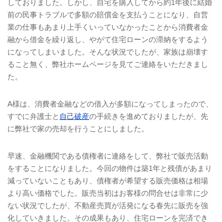
しておりました。しかし、自宅を購入してから約
1
年後に結婚
前の民事トラブルで多額の賠償金を支払うことになり、自営
業の仕事もあまり上手くいっていなかったことから消費者金
融から借金を繰り返し、やがて住宅ローンの滞納をするよう
になってしまいました。そんな状況でしたが、家族は崩壊す
ること無く、弊社ホームページを見てご連絡をいただきまし
た。
A
様は、消費者金融などの借入が多額になってしまったので、
すでに弁護士と
自己破産
の手続きを進めておりましたが、先
に弊社で家の売却を行うことにしました。
早速、金融機関である債権者に連絡をして、弊社で販売活動
をすることになりました。今回の物件は築
1
年と残債があまり
減っていないこともあり、債権者が希望する販売価格は相場
より高い価格でした。販売当初はお客様の問合せは非常に少
ない状況でしたが、不動産売買が活発になる春先に販売を強
化していきました。その成果もあり、住宅ローンを完済でき