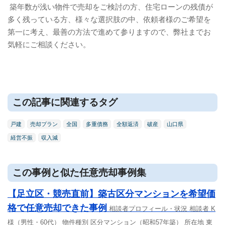
築年数が浅い物件で売却をご検討の方、住宅ローンの残債が
多く残っている方、様々な選択肢の中、依頼者様のご希望を
第一に考え、最善の方法で進めて参りますので、弊社までお
気軽にご相談ください。
この記事に関連するタグ
戸建
売却プラン
全国
多重債務
全額返済
破産
山口県
経営不振
収入減
この事例と似た任意売却事例集
【足立区・競売直前】築古区分マンションを希望価
格で任意売却できた事例
相談者プロフィール・状況 相談者 K
様（男性・60代） 物件種別 区分マンション（昭和57年築） 所在地 東