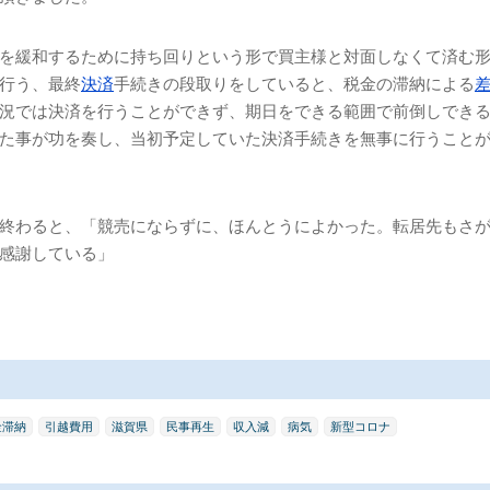
を緩和するために持ち回りという形で買主様と対面しなくて済む
行う、最終
決済
手続きの段取りをしていると、税金の滞納による
況では決済を行うことができず、期日をできる範囲で前倒しでき
た事が功を奏し、当初予定していた決済手続きを無事に行うこと
終わると、「競売にならずに、ほんとうによかった。転居先もさ
感謝している」
金滞納
引越費用
滋賀県
民事再生
収入減
病気
新型コロナ