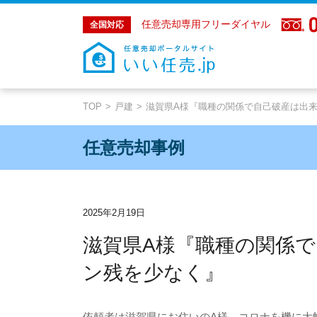
任意売却専用フリーダイヤル
全国対応
TOP
戸建
滋賀県A様『職種の関係で自己破産は出
任意売却事例
2025年2月19日
滋賀県A様『職種の関係
ン残を少なく』
依頼者は滋賀県にお住いの
A
様。コロナを機に大