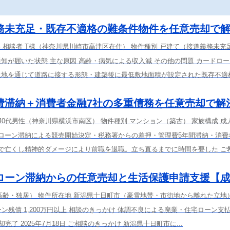
務未充足・既存不適格の難条件物件を任意売却で
容 相談者 T様（神奈川県川崎市高津区在住） 物件種別 戸建て（接道義務未充
知が届いた状態 主な原因 高齢・病気による収入減 その他の問題 カードロ
土地を通じて道路に接する形態・建築後に最低敷地面積が設定された既存不適
費滞納＋消費者金融7社の多重債務を任意売却で解
 40代男性（神奈川県横浜市南区） 物件種別 マンション（築古） 家族構成 成
宅ローン滞納による競売開始決定・税務署からの差押・管理費5年間滞納・消費
気で亡くし精神的ダメージにより前職を退職。立ち直るまでに時間を要した ご希
ローン滞納からの任意売却と生活保護申請支援【
高齢・独居） 物件所在地 新潟県十日町市（豪雪地帯・市街地から離れた立地
ン残債 1,200万円以上 相談のきっかけ 体調不良による廃業・住宅ローン支
売却完了 2025年7月18日 ご相談のきっかけ 新潟県十日町市に...