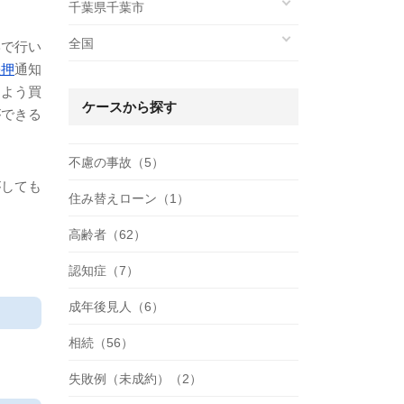
千葉県千葉市
全国
形で行い
差押
通知
るよう買
ケースから探す
ができる
不慮の事故（5）
がしても
住み替えローン（1）
高齢者（62）
認知症（7）
成年後見人（6）
相続（56）
失敗例（未成約）（2）