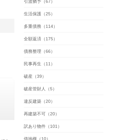
引渡猶予（67）
生活保護（25）
多重債務（114）
全額返済（175）
債務整理（66）
民事再生（11）
破産（39）
破産管財人（5）
違反建築（20）
再建築不可（20）
訳あり物件（101）
借地権（10）