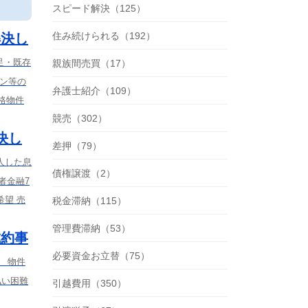
スピード解決（125）
住み続けられる（192）
解決し
足・既存
親族間売買（17）
ーン等の
弁護士紹介（109）
格物件
競売（302）
決し
差押（79）
人した息
債権譲渡（2）
者金融7
望 売
税金滞納（115）
管理費滞納（53）
成約事
必要資金お立替（75）
） 物件
払い困難
引越費用（350）