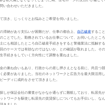
問い合わせいただきました。
て頂き、じっくりとお悩みとご希望を伺いました。
の滞納があり支払いが困難だが、仕事の都合上、
自己破産
するこ
のことでした。勤務されているお仕事について、お伺いしたとこ
士にも相談したところ自己破産手続きをすると警備業法に抵触す
回のケースでは有効なのではないか、との確認が取れました。そ
生手続きをしていく方向性にて調整を重ねました。
金の兼ね合いもあり、行政からの差し押さえとなる前に、尚且つ
く必要がありました。当社のネットワークと広告力を最大限活用
ピーディに成約をさせて頂きました。
探しが保証会社の審査がなかなか通らずに難航しており、転居先
ットワークを駆使し転居先の賃貸探しについてもお手伝いし、な
頂きました。