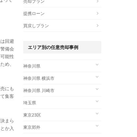
売却プラン
提携ローン
買戻しプラン
とは回避
エリア別の任意売却事例
ろ警備会
る可能性
のため、
神奈川県
神奈川県 横浜市
競売にも
神奈川県 川崎市
して集客
埼玉県
東京23区
が決まら
東京郊外
んとか入