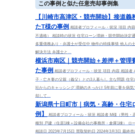
この事例と似た任意売却事例集
【川崎市高津区・競売開始】接道義
たT様の事例
相談者プロフィール・状況 項目 内
不適格） 相談時の状況 住宅ローン滞納・競売開始決定通
多重債務あり・弁護士が受任中 物件の特殊事情 他人の
解決方法 弁護士と...
横浜市南区｜競売開始＋差押＋管理
た事例
相談者プロフィール・状況 項目 内容 相談者
子・亡き妻の父親（義父）との3人暮らし 主な問題 住
社からのキャッシング 滞納のきっかけ 5年前に妻を病
却して...
新潟県十日町市｜病気・高齢・住宅
例】
相談者プロフィール・状況 相談者 M様（男性・
種別 戸建（住居1棟＋設備会社の事務所・倉庫1棟） ロー
相談日 2023年7月15日 買取契約日 2024年3月3日 最終