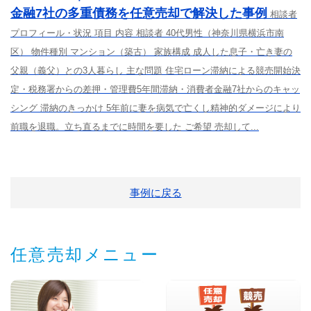
金融7社の多重債務を任意売却で解決した事例
相談者
プロフィール・状況 項目 内容 相談者 40代男性（神奈川県横浜市南
区） 物件種別 マンション（築古） 家族構成 成人した息子・亡き妻の
父親（義父）との3人暮らし 主な問題 住宅ローン滞納による競売開始決
定・税務署からの差押・管理費5年間滞納・消費者金融7社からのキャッ
シング 滞納のきっかけ 5年前に妻を病気で亡くし精神的ダメージにより
前職を退職。立ち直るまでに時間を要した ご希望 売却して...
事例に戻る
任意売却メニュー