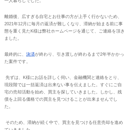
一人暮らしでした。
離婚後、広すぎる自宅とお仕事の方が上手く行かないため、
2021
年
12
月に毎月の返済が難しくなり、滞納が始まる前に事
態を重く見た
K
様は弊社ホームページを通じて、ご連絡を頂き
ました。
最終的に、
決済
が終わり、引き渡しが終わるまで
2
年半かかっ
た案件です。
先ずは、
K
様にお話を詳しく伺い、金融機関と連絡をとり、
現段階では一括返済は出来ない事を伝えました。すぐにご自
宅の売却活動を始め、買主を探していきました。しかし、残
債を上回る価格での買主を見つけることが出来ませんでし
た。
そのため、滞納が続く中で、買主を見つける任意売却を進め
ていきました。