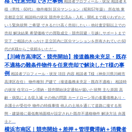
格で任意売却できた事例
相談者プロフィール・状況 相談者 K
様（男性・60代） 物件種別 区分マンション（昭和57年築） 所在地 東
京都足立区 相談時の状況 競売申立済み・入札・開札まで残りわずかと
いう緊急状態 ご希望 できるだけ高く売却したい・他社査定額以上での
売却 解決結果 希望価格での買取成立・競売回避・引越しサポートまで
完了 ご相談のきっかけ 足立区内に区分マンションを所有されていた60
代のK様からご依頼をいただ...
【川崎市高津区・競売開始】接道義務未充足・既存
不適格の難条件物件を任意売却で解決したT様の事
例
相談者プロフィール・状況 項目 内容 相談者 T様（神奈川県川崎市
高津区在住） 物件種別 戸建て（接道義務未充足・既存不適格） 相談時
の状況 住宅ローン滞納・競売開始決定通知が届いた状態 主な原因 高
齢・病気による収入減 その他の問題 カードローン等の多重債務あり・
弁護士が受任中 物件の特殊事情 他人の土地を通じて道路に接する形
態・建築後に最低敷地面積が設定された既存不適格物件 解決方法 弁護
士と...
横浜市南区｜競売開始＋差押＋管理費滞納＋消費者