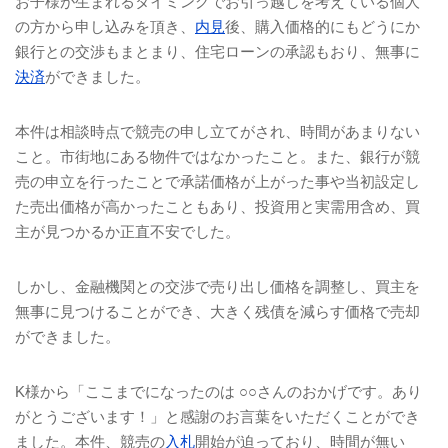
お子様が生まれるタイミングでお引っ越しを考えている個人
の方から申し込みを頂き、
内見
後、購入価格的にもどうにか
銀行との交渉もまとまり、住宅ローンの承認もおり、無事に
決済
ができました。
本件は相談時点で競売の申し立てがされ、時間があまりない
こと。市街地にある物件ではなかったこと。また、銀行が競
売の申立を行ったことで承諾価格が上がった事や当初設定し
た売出価格が高かったこともあり、投資用と実需用含め、買
主が見つかるか正直不安でした。
しかし、金融機関との交渉で売り出し価格を調整し、買主を
無事に見つけることができ、大きく残債を減らす価格で売却
ができました。
K
様から「ここまでになったのは ○○さんのおかげです。あり
がとうございます！」と感謝のお言葉をいただくことができ
ました。本件、競売の
入札
開始が迫っており、時間が無い