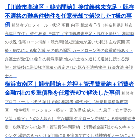
【川崎市高津区・競売開始】接道義務未充足・既存
不適格の難条件物件を任意売却で解決したT様の事
例
相談者プロフィール・状況 項目 内容 相談者 T様（神奈川県川崎市
高津区在住） 物件種別 戸建て（接道義務未充足・既存不適格） 相談時
の状況 住宅ローン滞納・競売開始決定通知が届いた状態 主な原因 高
齢・病気による収入減 その他の問題 カードローン等の多重債務あり・
弁護士が受任中 物件の特殊事情 他人の土地を通じて道路に接する形
態・建築後に最低敷地面積が設定された既存不適格物件 解決方法 弁護
士と...
横浜市南区｜競売開始＋差押＋管理費滞納＋消費者
金融7社の多重債務を任意売却で解決した事例
相談者
プロフィール・状況 項目 内容 相談者 40代男性（神奈川県横浜市南
区） 物件種別 マンション（築古） 家族構成 成人した息子・亡き妻の
父親（義父）との3人暮らし 主な問題 住宅ローン滞納による競売開始決
定・税務署からの差押・管理費5年間滞納・消費者金融7社からのキャッ
シング 滞納のきっかけ 5年前に妻を病気で亡くし精神的ダメージにより