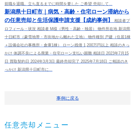
前職を退職。立ち直るまでに時間を要した ご希望 売却して...
新潟県十日町市｜病気・高齢・住宅ローン滞納から
の任意売却と生活保護申請支援【成約事例】
相談者プ
ロフィール・状況 相談者 M様（男性・高齢・独居） 物件所在地 新潟県
十日町市（豪雪地帯・市街地から離れた立地） 物件種別 戸建（住居1棟
＋設備会社の事務所・倉庫1棟） ローン残債 1,200万円以上 相談のきっ
かけ 体調不良による廃業・住宅ローン支払い困難 相談日 2023年7月15
日 買取契約日 2024年3月3日 最終売却完了 2025年7月18日 ご相談のき
っかけ 新潟県十日町市に...
事例に戻る
任意売却メニュー