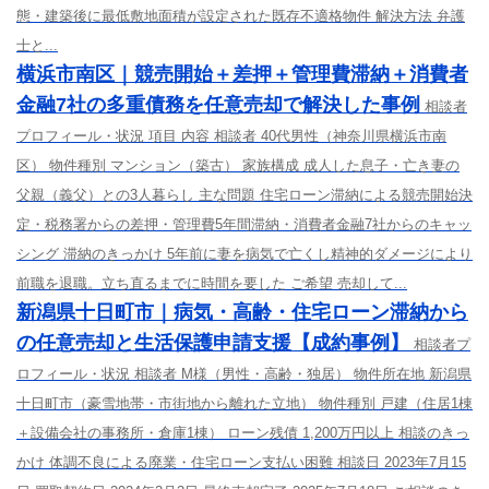
態・建築後に最低敷地面積が設定された既存不適格物件 解決方法 弁護
士と...
横浜市南区｜競売開始＋差押＋管理費滞納＋消費者
金融7社の多重債務を任意売却で解決した事例
相談者
プロフィール・状況 項目 内容 相談者 40代男性（神奈川県横浜市南
区） 物件種別 マンション（築古） 家族構成 成人した息子・亡き妻の
父親（義父）との3人暮らし 主な問題 住宅ローン滞納による競売開始決
定・税務署からの差押・管理費5年間滞納・消費者金融7社からのキャッ
シング 滞納のきっかけ 5年前に妻を病気で亡くし精神的ダメージにより
前職を退職。立ち直るまでに時間を要した ご希望 売却して...
新潟県十日町市｜病気・高齢・住宅ローン滞納から
の任意売却と生活保護申請支援【成約事例】
相談者プ
ロフィール・状況 相談者 M様（男性・高齢・独居） 物件所在地 新潟県
十日町市（豪雪地帯・市街地から離れた立地） 物件種別 戸建（住居1棟
＋設備会社の事務所・倉庫1棟） ローン残債 1,200万円以上 相談のきっ
かけ 体調不良による廃業・住宅ローン支払い困難 相談日 2023年7月15