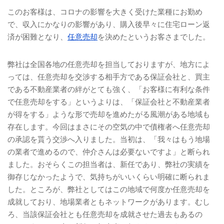
このお客様は、コロナの影響を大きく受けた業種にお勤め
で、収入にかなりの影響があり、購入後早々に住宅ローン返
済が困難となり、
任意売却
を決めたというお客さまでした。
弊社は全国各地の任意売却を担当しておりますが、地方によ
っては、任意売却を交渉する相手方である保証会社と、買主
である不動産業者の絆がとても強く、「お客様に有利な条件
で任意売却をする」というよりは、「保証会社と不動産業者
が得をする」ような形で売却を進めたがる風潮がある地域も
存在します。今回はまさにその空気の中で債権者へ任意売却
の承認を貰う交渉へ入りました。当初は、「我々はもう地場
の業者で進めるので、仲介さんは必要ないですよ」と断られ
ました。おそらくこの担当者は、新任であり、弊社の実績を
御存じなかったようで、気持ちがいいくらい明確に断られま
した。ところが、弊社としてはこの地域で何度か任意売却を
成就しており、地場業者ともネットワークがあります。むし
ろ、当該保証会社とも任意売却を成就させた過去もあるの