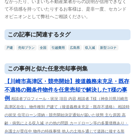
なかったり、いまいち不動産業者からの説明が信用できなく
て不信感を持っていたりするお客様は、是非一度、セカンド
オピニオンとして弊社へご相談ください。
この記事に関連するタグ
戸建
売却プラン
全国
引越費用
広島県
収入減
新型コロナ
この事例と似た任意売却事例集
【川崎市高津区・競売開始】接道義務未充足・既存
不適格の難条件物件を任意売却で解決したT様の事
例
相談者プロフィール・状況 項目 内容 相談者 T様（神奈川県川崎市
高津区在住） 物件種別 戸建て（接道義務未充足・既存不適格） 相談時
の状況 住宅ローン滞納・競売開始決定通知が届いた状態 主な原因 高
齢・病気による収入減 その他の問題 カードローン等の多重債務あり・
弁護士が受任中 物件の特殊事情 他人の土地を通じて道路に接する形