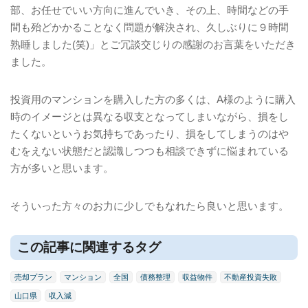
部、お任せでいい方向に進んでいき、その上、時間などの手
間も殆どかかることなく問題が解決され、久しぶりに９時間
熟睡しました
(
笑
)
」とご冗談交じりの感謝のお言葉をいただき
ました。
投資用のマンションを購入した方の多くは、
A
様のように購入
時のイメージとは異なる収支となってしまいながら、損をし
たくないというお気持ちであったり、損をしてしまうのはや
むをえない状態だと認識しつつも相談できずに悩まれている
方が多いと思います。
そういった方々のお力に少しでもなれたら良いと思います。
この記事に関連するタグ
売却プラン
マンション
全国
債務整理
収益物件
不動産投資失敗
山口県
収入減