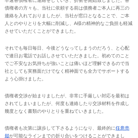
早速各債権者に連絡をしていき、折衝を開始致しました。各
債権者の方々も、当社に依頼する前は債務者ご本人に再三の
連絡を入れておりましたが、当社が窓口となることで、ご本
人とのやりとりを大幅に削減し、
A
様の精神的なご負担も軽減
させていただくことができました。
それでも毎日毎日、今後どうなってしまうのだろう、と心配
で連日お電話でお話しさせていただきました。初めてのこと
でご不安なお気持ちが強いことは痛いほど理解できるので当
社としても実務面だけでなく精神面でも全力でサポートする
よう心掛けました。
債権者交渉が始まりましたが、非常に手厳しい対応を最初は
されてしまいましたが、何度も連絡したり交渉材料を作成し
幾度となく書類のやりとりを重ねていきました。
債権者も次第に譲歩して下さるようになり、最終的に
任意売
却
が可能なラインまでの折り合いをつけることができまし