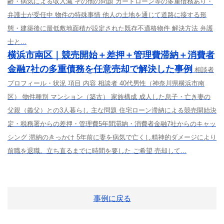
齢・病気による収入減 その他の問題 カードローン等の多重債務あり・
弁護士が受任中 物件の特殊事情 他人の土地を通じて道路に接する形
態・建築後に最低敷地面積が設定された既存不適格物件 解決方法 弁護
士と...
横浜市南区｜競売開始＋差押＋管理費滞納＋消費者
金融7社の多重債務を任意売却で解決した事例
相談者
プロフィール・状況 項目 内容 相談者 40代男性（神奈川県横浜市南
区） 物件種別 マンション（築古） 家族構成 成人した息子・亡き妻の
父親（義父）との3人暮らし 主な問題 住宅ローン滞納による競売開始決
定・税務署からの差押・管理費5年間滞納・消費者金融7社からのキャッ
シング 滞納のきっかけ 5年前に妻を病気で亡くし精神的ダメージにより
前職を退職。立ち直るまでに時間を要した ご希望 売却して...
事例に戻る