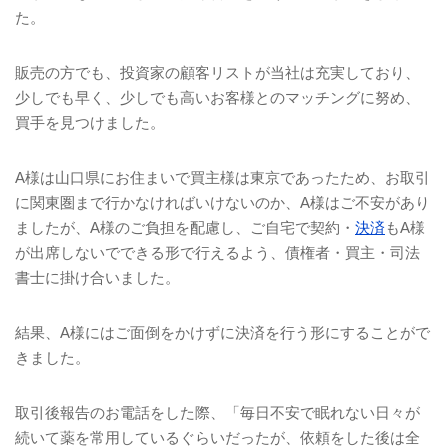
た。
販売の方でも、投資家の顧客リストが当社は充実しており、
少しでも早く、少しでも高いお客様とのマッチングに努め、
買手を見つけました。
A
様は山口県にお住まいで買主様は東京であったため、お取引
に関東圏まで行かなければいけないのか、
A
様はご不安があり
ましたが、
A
様のご負担を配慮し、ご自宅で契約・
決済
も
A
様
が出席しないでできる形で行えるよう、債権者・買主・司法
書士に掛け合いました。
結果、
A
様にはご面倒をかけずに決済を行う形にすることがで
きました。
取引後報告のお電話をした際、「毎日不安で眠れない日々が
続いて薬を常用しているぐらいだったが、依頼をした後は全