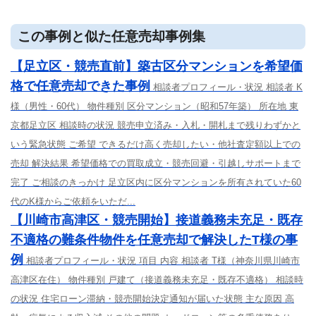
この事例と似た任意売却事例集
【足立区・競売直前】築古区分マンションを希望価
格で任意売却できた事例
相談者プロフィール・状況 相談者 K
様（男性・60代） 物件種別 区分マンション（昭和57年築） 所在地 東
京都足立区 相談時の状況 競売申立済み・入札・開札まで残りわずかと
いう緊急状態 ご希望 できるだけ高く売却したい・他社査定額以上での
売却 解決結果 希望価格での買取成立・競売回避・引越しサポートまで
完了 ご相談のきっかけ 足立区内に区分マンションを所有されていた60
代のK様からご依頼をいただ...
【川崎市高津区・競売開始】接道義務未充足・既存
不適格の難条件物件を任意売却で解決したT様の事
例
相談者プロフィール・状況 項目 内容 相談者 T様（神奈川県川崎市
高津区在住） 物件種別 戸建て（接道義務未充足・既存不適格） 相談時
の状況 住宅ローン滞納・競売開始決定通知が届いた状態 主な原因 高