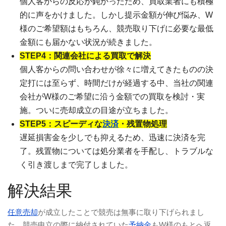
個人客からの反応が鈍かったため、買取業者にも積極
的に声をかけました。しかし提示金額が伸び悩み、W
様のご希望額はもちろん、競売取り下げに必要な最低
金額にも届かない状況が続きました。
STEP4：関連会社による買取で解決
個人客からの問い合わせが徐々に増えてきたものの決
定打には至らず、時間だけが経過する中、当社の関連
会社がW様のご希望に沿う金額での買取を検討・実
施。ついに売却成立の目途が立ちました。
STEP5：スピーディな
決済
・残置物処理
遅延損害金を少しでも抑えるため、迅速に決済を完
了。残置物については処分業者を手配し、トラブルな
く引き渡しまで完了しました。
解決結果
任意売却
が成立したことで競売は無事に取り下げられまし
た。競売申立の際に納付されていた
予納金
もW様のもとへ返