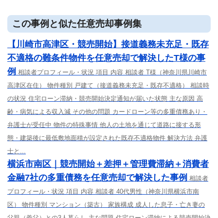
この事例と似た任意売却事例集
【川崎市高津区・競売開始】接道義務未充足・既存
不適格の難条件物件を任意売却で解決したT様の事
例
相談者プロフィール・状況 項目 内容 相談者 T様（神奈川県川崎市
高津区在住） 物件種別 戸建て（接道義務未充足・既存不適格） 相談時
の状況 住宅ローン滞納・競売開始決定通知が届いた状態 主な原因 高
齢・病気による収入減 その他の問題 カードローン等の多重債務あり・
弁護士が受任中 物件の特殊事情 他人の土地を通じて道路に接する形
態・建築後に最低敷地面積が設定された既存不適格物件 解決方法 弁護
士と...
横浜市南区｜競売開始＋差押＋管理費滞納＋消費者
金融7社の多重債務を任意売却で解決した事例
相談者
プロフィール・状況 項目 内容 相談者 40代男性（神奈川県横浜市南
区） 物件種別 マンション（築古） 家族構成 成人した息子・亡き妻の
父親（義父）との3人暮らし 主な問題 住宅ローン滞納による競売開始決