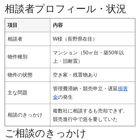
相談者プロフィール・状況
項目
内容
相談者
W様（長野県在住）
マンション（50㎡台・築50年以
物件種別
上・旧耐震）
物件の状態
空き家・残置物あり
管理費滞納・競売申立・遅延
損害
主な問題
金
の発生
複数社に相談するも売却できず、
相談のきっかけ
競売進行中で急を要していた
ご相談のきっかけ