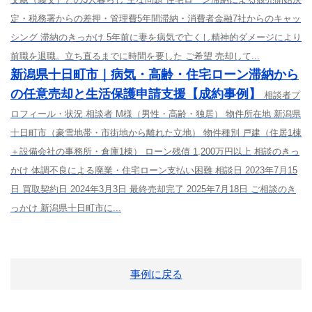
定・税務署からの差押・管理費5年間滞納・消費者金融7社からのキャッ
シング 滞納のきっかけ 5年前に妻を病気で亡くし精神的ダメージにより
前職を退職。立ち直るまでに時間を要した ご希望 売却して...
新潟県十日町市｜病気・高齢・住宅ローン滞納から
の任意売却と生活保護申請支援【成約事例】
相談者プ
ロフィール・状況 相談者 M様（男性・高齢・独居） 物件所在地 新潟県
十日町市（豪雪地帯・市街地から離れた立地） 物件種別 戸建（住居1棟
＋設備会社の事務所・倉庫1棟） ローン残債 1,200万円以上 相談のきっ
かけ 体調不良による廃業・住宅ローン支払い困難 相談日 2023年7月15
日 買取契約日 2024年3月3日 最終売却完了 2025年7月18日 ご相談のき
っかけ 新潟県十日町市に...
事例に戻る