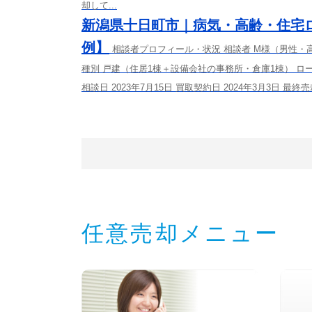
却して...
新潟県十日町市｜病気・高齢・住宅
例】
相談者プロフィール・状況 相談者 M様（男性・
種別 戸建（住居1棟＋設備会社の事務所・倉庫1棟） ロー
相談日 2023年7月15日 買取契約日 2024年3月3日 最終
任意売却メニュー