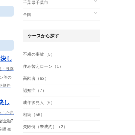
千葉県千葉市
全国
ケースから探す
不慮の事故（5）
解決し
住み替えローン（1）
足・既存
ーン等の
高齢者（62）
格物件
認知症（7）
決し
成年後見人（6）
人した息
相続（56）
者金融7
失敗例（未成約）（2）
望 売