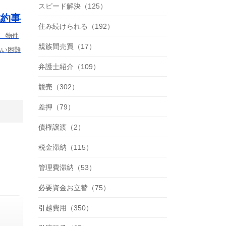
スピード解決（125）
成約事
住み続けられる（192）
） 物件
親族間売買（17）
払い困難
弁護士紹介（109）
競売（302）
差押（79）
債権譲渡（2）
税金滞納（115）
管理費滞納（53）
必要資金お立替（75）
引越費用（350）