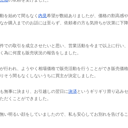
動を始めて間もなく
内見
希望が数組ありましたが、価格の割高感
なか購入までのお話には至らず、依頼者の方も気持ちが次第に下
件での取引を成立させたいと思い、営業活動を今まで以上に行い
く為に何度も販売状況の報告をしました。
が行われ、ようやく相場価格で販売活動を行うことができ販売価
りそう間もなくしないうちに買主が決定しました。
も無事に決まり、お引越しの翌日に
決済
というギリギリ滑り込み
ただくことができました。
無い明るい顔をしていましたので、私も安心してお別れを告げる