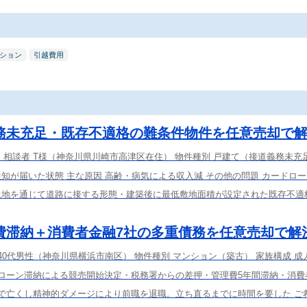
ション
引越費用
務未充足・既存不適格の難条件物件を任意売却で
容 相談者 T様（神奈川県川崎市高津区在住） 物件種別 戸建て（接道義務未充
知が届いた状態 主な原因 高齢・病気による収入減 その他の問題 カードロ
土地を通じて道路に接する形態・建築後に最低敷地面積が設定された既存不適
費滞納＋消費者金融7社の多重債務を任意売却で解
 40代男性（神奈川県横浜市南区） 物件種別 マンション（築古） 家族構成 成
宅ローン滞納による競売開始決定・税務署からの差押・管理費5年間滞納・消費
気で亡くし精神的ダメージにより前職を退職。立ち直るまでに時間を要した ご希