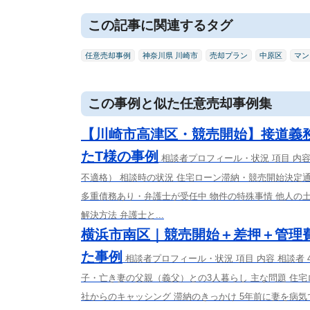
この記事に関連するタグ
任意売却事例
神奈川県 川崎市
売却プラン
中原区
マン
この事例と似た任意売却事例集
【川崎市高津区・競売開始】接道義
たT様の事例
相談者プロフィール・状況 項目 内
不適格） 相談時の状況 住宅ローン滞納・競売開始決定通
多重債務あり・弁護士が受任中 物件の特殊事情 他人の
解決方法 弁護士と...
横浜市南区｜競売開始＋差押＋管理
た事例
相談者プロフィール・状況 項目 内容 相談者
子・亡き妻の父親（義父）との3人暮らし 主な問題 住
社からのキャッシング 滞納のきっかけ 5年前に妻を病