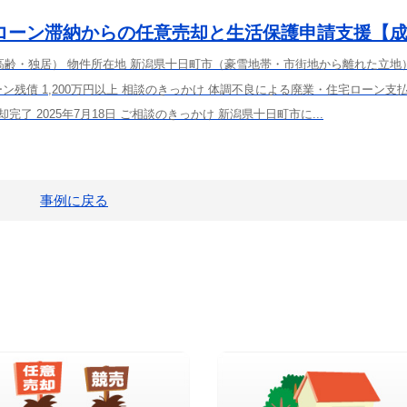
ローン滞納からの任意売却と生活保護申請支援【
高齢・独居） 物件所在地 新潟県十日町市（豪雪地帯・市街地から離れた立地
ン残債 1,200万円以上 相談のきっかけ 体調不良による廃業・住宅ローン支
売却完了 2025年7月18日 ご相談のきっかけ 新潟県十日町市に...
事例に戻る