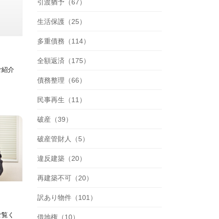
引渡猶予（67）
生活保護（25）
多重債務（114）
全額返済（175）
ご紹介
債務整理（66）
民事再生（11）
破産（39）
破産管財人（5）
違反建築（20）
再建築不可（20）
訳あり物件（101）
ご覧く
借地権（10）