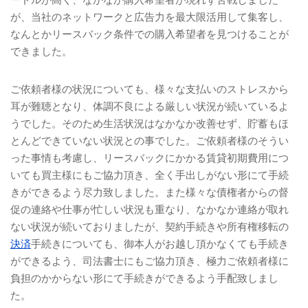
が、当社のネットワークと広告力を最大限活用して集客し、
なんとかリースバック条件での購入希望者を見つけることが
できました。
ご依頼者様の状況についても、様々な支払いのストレスから
耳が難聴となり、体調不良による厳しい状況が続いているよ
うでした。そのため生活状況はなかなか改善せず、貯蓄もほ
とんどできていない状況との事でした。ご依頼者様のそうい
った事情も考慮し、リースバックにかかる賃貸初期費用につ
いても買主様にもご協力頂き、全く手出しがない形にて手続
きができるよう尽力致しました。また様々な債権者からの督
促の連絡や仕事が忙しい状況も重なり、なかなか連絡が取れ
ない状況が続いておりましたが、契約手続きや所有権移転の
決済
手続きについても、御本人がお越し頂かなくても手続き
ができるよう、司法書士にもご協力頂き、極力ご依頼者様に
負担のかからない形にて手続きができるよう手配致しまし
た。