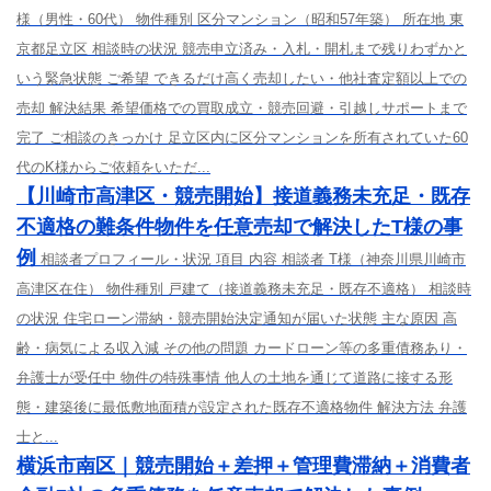
様（男性・60代） 物件種別 区分マンション（昭和57年築） 所在地 東
京都足立区 相談時の状況 競売申立済み・入札・開札まで残りわずかと
いう緊急状態 ご希望 できるだけ高く売却したい・他社査定額以上での
売却 解決結果 希望価格での買取成立・競売回避・引越しサポートまで
完了 ご相談のきっかけ 足立区内に区分マンションを所有されていた60
代のK様からご依頼をいただ...
【川崎市高津区・競売開始】接道義務未充足・既存
不適格の難条件物件を任意売却で解決したT様の事
例
相談者プロフィール・状況 項目 内容 相談者 T様（神奈川県川崎市
高津区在住） 物件種別 戸建て（接道義務未充足・既存不適格） 相談時
の状況 住宅ローン滞納・競売開始決定通知が届いた状態 主な原因 高
齢・病気による収入減 その他の問題 カードローン等の多重債務あり・
弁護士が受任中 物件の特殊事情 他人の土地を通じて道路に接する形
態・建築後に最低敷地面積が設定された既存不適格物件 解決方法 弁護
士と...
横浜市南区｜競売開始＋差押＋管理費滞納＋消費者