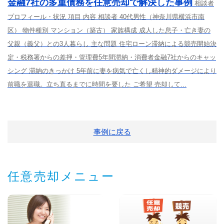
金融7社の多重債務を任意売却で解決した事例
相談者
プロフィール・状況 項目 内容 相談者 40代男性（神奈川県横浜市南
区） 物件種別 マンション（築古） 家族構成 成人した息子・亡き妻の
父親（義父）との3人暮らし 主な問題 住宅ローン滞納による競売開始決
定・税務署からの差押・管理費5年間滞納・消費者金融7社からのキャッ
シング 滞納のきっかけ 5年前に妻を病気で亡くし精神的ダメージにより
前職を退職。立ち直るまでに時間を要した ご希望 売却して...
事例に戻る
任意売却メニュー