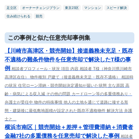
足立区
オーナーチェンジプラン
東京23区
マンション
スピード解決
住み続けられる
競売
この事例と似た任意売却事例集
【川崎市高津区・競売開始】接道義務未充足・既存
不適格の難条件物件を任意売却で解決したT様の事
例
相談者プロフィール・状況 項目 内容 相談者 T様（神奈川県川崎市
高津区在住） 物件種別 戸建て（接道義務未充足・既存不適格） 相談時
の状況 住宅ローン滞納・競売開始決定通知が届いた状態 主な原因 高
齢・病気による収入減 その他の問題 カードローン等の多重債務あり・
弁護士が受任中 物件の特殊事情 他人の土地を通じて道路に接する形
態・建築後に最低敷地面積が設定された既存不適格物件 解決方法 弁護
士と...
横浜市南区｜競売開始＋差押＋管理費滞納＋消費者
金融7社の多重債務を任意売却で解決した事例
相談者