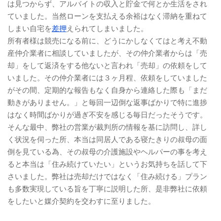
は見つからず、アルバイトの収入と貯金で何とか生活をされ
ていました。当然ローンを支払える余裕はなく滞納を重ねて
しまい自宅を
差押
えられてしまいました。
所有者様は競売になる前に、どうにかしなくてはと考え不動
産仲介業者に相談していましたが、その仲介業者からは「売
却」をして返済をする他ないと言われ「売却」の依頼をして
いました。その仲介業者には３ヶ月程、依頼をしていました
がその間、定期的な報告もなく自身から連絡した際も「まだ
動きがありません。」と毎回一辺倒な返事ばかりで特に進捗
はなく時間ばかりが過ぎ不安を感じる毎日だったそうです。
そんな最中、弊社の営業が裁判所の情報を基に訪問し、詳し
く状況を伺った所、本当は同居人である寝たきりの叔母の面
倒を見ている為、その叔母の介護施設やヘルパーの事を考え
ると本当は「住み続けていたい」というお気持ちを話して下
さいました。弊社は売却だけではなく「住み続ける」プラン
も多数実現している旨を丁寧に説明した所、是非弊社に依頼
をしたいと媒介契約を交わすに至りました。