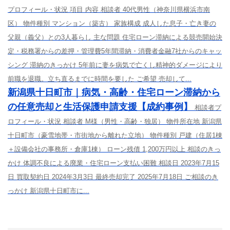
プロフィール・状況 項目 内容 相談者 40代男性（神奈川県横浜市南
区） 物件種別 マンション（築古） 家族構成 成人した息子・亡き妻の
父親（義父）との3人暮らし 主な問題 住宅ローン滞納による競売開始決
定・税務署からの差押・管理費5年間滞納・消費者金融7社からのキャッ
シング 滞納のきっかけ 5年前に妻を病気で亡くし精神的ダメージにより
前職を退職。立ち直るまでに時間を要した ご希望 売却して...
新潟県十日町市｜病気・高齢・住宅ローン滞納から
の任意売却と生活保護申請支援【成約事例】
相談者プ
ロフィール・状況 相談者 M様（男性・高齢・独居） 物件所在地 新潟県
十日町市（豪雪地帯・市街地から離れた立地） 物件種別 戸建（住居1棟
＋設備会社の事務所・倉庫1棟） ローン残債 1,200万円以上 相談のきっ
かけ 体調不良による廃業・住宅ローン支払い困難 相談日 2023年7月15
日 買取契約日 2024年3月3日 最終売却完了 2025年7月18日 ご相談のき
っかけ 新潟県十日町市に...