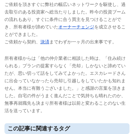
ご依頼を頂きすぐに弊社の幅広いネットワークを駆使し、過
去取引のある投資家へ総当たりしました。昨今の投資ブーム
の流れもあり、すぐに条件に合う買主を見つけることがで
き、所有者様が諦めていた
オーナーチェンジ
を成立させるこ
とができました。
ご依頼から契約、
決済
までわずか一ヶ月の出来事です。
所有者様からは「他の仲介業者に相談した時は、「住み続け
られる」プランの提案すらなく「売却」しかないと諦めてい
たが、思い切って話をしてみてよかった。エスカレードさん
に出会っていなかったら売却し引越しをしていたかも知れま
せん。本当に有難うございました。」と感謝の言葉を頂きま
した。自宅の件がうまく進んだことで気持ちも晴れたのか、
無事再就職先も決まり所有者様は以前と変わることのない生
活を送っています。
この記事に関連するタグ