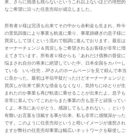
来、さらに残債も残らないというこれ以上ないほどの理想的
なご希望に沿った任意売却が成立しました。
所有者Ｕ様は完済も出来てその中から余剰金も生まれ、昨今
の景気回復により事業も軌道に乗り、事業跡継ぎの息子様に
買戻しして頂くという流れで順調に進んでおります。最近は
オーナーチェンジ＆買戻しをご希望されるお客様が非常に増
えてきています。所有者Ｕ様からも「あれだけ債務の督促に
悩まされ自分の将来に絶望していた中、日本全国をカバーし
ている いい任売．
JP
さんのホームページを見て頼んで本当
に良かった。最初は半信半疑だったけどオーナーチェンジと
買戻しが出来て膨大な借金もなくなり、気持ちにゆとりが生
まれたのか事業も再び軌道に乗せることが出来たよ。息子も
非常に喜んでいてこれからまた事業の方も息子と頑張ってい
くよ。本当にありがとう。感謝してもしきれない。」という
有難いお言葉を頂戴する事が出来、私も非常に感慨深かった
です。このように任意売却というと暗いイメージが連想され
ますが弊社の任意売却事業は幅広いネットワークを駆使しご