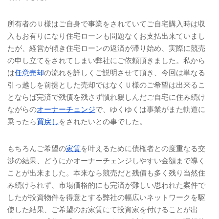
所有者のＵ様はご自身で事業をされていてご自宅購入時は収
入もお有りになり住宅ローンも問題なくお支払出来ていまし
たが、経営が傾き住宅ローンの返済が滞り始め、実際に競売
の申し立てをされてしまい弊社にご依頼頂きました。私から
は
任意売却
の流れを詳しくご説明させて頂き、今回は単なる
引っ越しを前提とした売却ではなくＵ様のご希望は出来るこ
とならば完済で残債を残さず慣れ親しんだご自宅に住み続け
ながらの
オーナーチェンジ
で、ゆくゆくは事業がまた軌道に
乗ったら
買戻し
をされたいとの事でした。
もちろんご希望の
家賃
を叶えるために債権者との度重なる交
渉の結果、どうにかオーナーチェンジしやすい金額まで導く
ことが出来ました。本来なら競売だと残債も多く残り当然住
み続けられず、市場価格的にも完済が難しい思われた案件で
したが投資物件を得意とする弊社の幅広いネットワークを駆
使した結果、ご希望のお家賃にて投資家を付けることが出