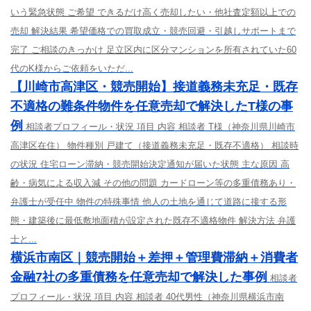
いう緊急状態 ご希望 できるだけ高く売却したい・他社査定額以上での
売却 解決結果 希望価格での買取成立・競売回避・引越しサポートまで
完了 ご相談のきっかけ 足立区内に区分マンションを所有されていた60
代のK様からご依頼をいただ...
【川崎市高津区・競売開始】接道義務未充足・既存
不適格の難条件物件を任意売却で解決したT様の事
例
相談者プロフィール・状況 項目 内容 相談者 T様（神奈川県川崎市
高津区在住） 物件種別 戸建て（接道義務未充足・既存不適格） 相談時
の状況 住宅ローン滞納・競売開始決定通知が届いた状態 主な原因 高
齢・病気による収入減 その他の問題 カードローン等の多重債務あり・
弁護士が受任中 物件の特殊事情 他人の土地を通じて道路に接する形
態・建築後に最低敷地面積が設定された既存不適格物件 解決方法 弁護
士と...
横浜市南区｜競売開始＋差押＋管理費滞納＋消費者
金融7社の多重債務を任意売却で解決した事例
相談者
プロフィール・状況 項目 内容 相談者 40代男性（神奈川県横浜市南