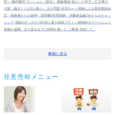
区） 物件種別 マンション（築古） 家族構成 成人した息子・亡き妻の
父親（義父）との3人暮らし 主な問題 住宅ローン滞納による競売開始決
定・税務署からの差押・管理費5年間滞納・消費者金融7社からのキャッ
シング 滞納のきっかけ 5年前に妻を病気で亡くし精神的ダメージにより
前職を退職。立ち直るまでに時間を要した ご希望 売却して...
事例に戻る
任意売却メニュー