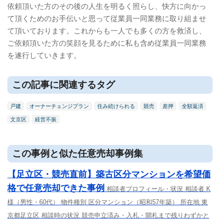
依頼頂いた方のその後の人生を明るく照らし、快方に向かっ
て頂くためのお手伝いと思って従業員一同業務に取り組ませ
て頂いております。これからも一人でも多くの方を救済し、
ご依頼頂いた方の笑顔を見るために私も含め従業員一同業務
を遂行していきます。
この記事に関連するタグ
戸建
オーナーチェンジプラン
住み続けられる
競売
差押
全額返済
文京区
経営不振
この事例と似た任意売却事例集
【足立区・競売直前】築古区分マンションを希望価
格で任意売却できた事例
相談者プロフィール・状況 相談者 K
様（男性・60代） 物件種別 区分マンション（昭和57年築） 所在地 東
京都足立区 相談時の状況 競売申立済み・入札・開札まで残りわずかと