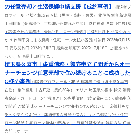
の任意売却と生活保護申請支援【成約事例】
相談者プ
ロフィール・状況 相談者 M様（男性・高齢・独居） 物件所在地 新潟県
十日町市（豪雪地帯・市街地から離れた立地） 物件種別 戸建（住居1棟
＋設備会社の事務所・倉庫1棟） ローン残債 1,200万円以上 相談のきっ
かけ 体調不良による廃業・住宅ローン支払い困難 相談日 2023年7月15
日 買取契約日 2024年3月3日 最終売却完了 2025年7月18日 ご相談のき
っかけ 新潟県十日町市に...
埼玉県久喜市｜多重債務・競売申立て間近からオー
ナーチェンジ任意売却で住み続けることに成功した
O様の事例
相談者プロフィール・状況 相談者 O様（埼玉県久喜市
在住） 物件種別 中古戸建（築約30年） エリア 埼玉県久喜市 状況 消費
者金融・カードローンで数百万円の多重債務、返済滞納により競売申立
て間近 ご希望 ①オーナーチェンジで物件に住み続けたい ②賃料をな
るべく安く抑えたい ③消費者金融等の借入について相談したい 住宅
ローン状況 住宅ローン自体は滞納なし・残債は減少傾向 解決方法 任意
売却（オーナ...