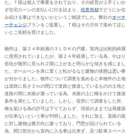
た。Ｔ様は個人で事業をされており、その経営が上手くいか
ず住宅ローンの支払いに行き詰まり、
任意売却
でどうにか住
み続ける事はできないかというご相談でした。弊社の
オーナ
ーチェンジ
プランをご提案し、Ｔ様はその方向で進めてほし
いとご依頼を受けました。
物件は、築２４年経過の３ＬＤＫの戸建。室内は比較的綺麗
に使用されていましたが、築２４年経過している為、やはり
劣化が随所に見られ２階に上がると明らかな傾きを感じまし
た。ポールペンを床に置くと転がるなど建物の状態は悪い事
が分かりました。物件について調査を進めると本物件の土地
は道路に長さ２ｍの間口で道路と接道しているものの土地と
道路の間に水路が通っている為、水路の上に橋をかけて接道
条件を満たしていました。しかし、役所にて調査をした所、
橋を架ける為の許可は下りておらず、現状のままでは再建築
が出来ないという事が判明しました。それに加え、道路の面
に対し建物は横方向に建っており、門壁が設けられている
為、間口部分から室内に入る事は出来ず、且つ駐車スペース