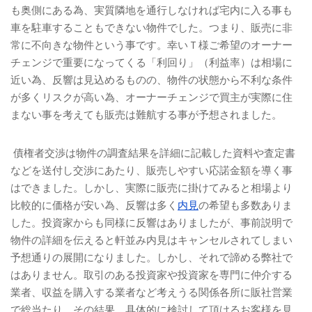
も奥側にある為、実質隣地を通行しなければ宅内に入る事も
車を駐車することもできない物件でした。つまり、販売に非
常に不向きな物件という事です。幸いＴ様ご希望のオーナー
チェンジで重要になってくる「利回り」（利益率）は相場に
近い為、反響は見込めるものの、物件の状態から不利な条件
が多くリスクが高い為、オーナーチェンジで買主が実際に住
まない事を考えても販売は難航する事が予想されました。
債権者交渉は物件の調査結果を詳細に記載した資料や査定書
などを送付し交渉にあたり、販売しやすい応諾金額を導く事
はできました。しかし、実際に販売に掛けてみると相場より
比較的に価格が安い為、反響は多く
内見
の希望も多数ありま
した。投資家からも同様に反響はありましたが、事前説明で
物件の詳細を伝えると軒並み内見はキャンセルされてしまい
予想通りの展開になりました。しかし、それで諦める弊社で
はありません。取引のある投資家や投資家を専門に仲介する
業者、収益を購入する業者など考えうる関係各所に販社営業
で総当たり。その結果、具体的に検討して頂けるお客様を見