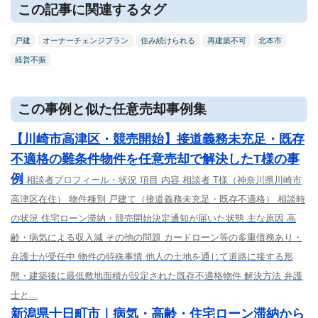
この記事に関連するタグ
戸建
オーナーチェンジプラン
住み続けられる
再建築不可
北本市
経営不振
この事例と似た任意売却事例集
【川崎市高津区・競売開始】接道義務未充足・既存
不適格の難条件物件を任意売却で解決したT様の事
例
相談者プロフィール・状況 項目 内容 相談者 T様（神奈川県川崎市
高津区在住） 物件種別 戸建て（接道義務未充足・既存不適格） 相談時
の状況 住宅ローン滞納・競売開始決定通知が届いた状態 主な原因 高
齢・病気による収入減 その他の問題 カードローン等の多重債務あり・
弁護士が受任中 物件の特殊事情 他人の土地を通じて道路に接する形
態・建築後に最低敷地面積が設定された既存不適格物件 解決方法 弁護
士と...
新潟県十日町市｜病気・高齢・住宅ローン滞納から