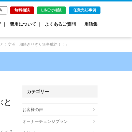
内
無料相談
LINEで相談
任意売却事例
ア
費用について
よくあるご質問
用語集
とく交渉 期限ぎりぎり無事成約！！」
カテゴリー
ぶと
お客様の声
オーナーチェンジプラン
てをする