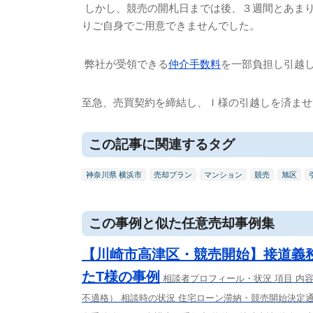
しかし、競売の開札日までは後、３週間とあま
りご自身でご用意できませんでした。
弊社が受領できる
仲介手数料
を一部負担し引越
至急、売買契約を締結し、Ｉ様の引越しを済ませ
この記事に関連するタグ
神奈川県 横浜市
売却プラン
マンション
競売
旭区
この事例と似た任意売却事例集
【川崎市高津区・競売開始】接道義
たT様の事例
相談者プロフィール・状況 項目 内
不適格） 相談時の状況 住宅ローン滞納・競売開始決定通