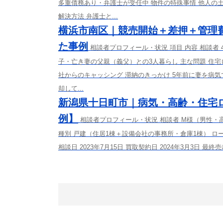
多重債務あり・弁護士が受任中 物件の特殊事情 他人の
解決方法 弁護士と...
横浜市南区｜競売開始＋差押＋管理
た事例
相談者プロフィール・状況 項目 内容 相談者
子・亡き妻の父親（義父）との3人暮らし 主な問題 住
社からのキャッシング 滞納のきっかけ 5年前に妻を病
却して...
新潟県十日町市｜病気・高齢・住宅
例】
相談者プロフィール・状況 相談者 M様（男性・
種別 戸建（住居1棟＋設備会社の事務所・倉庫1棟） ロー
相談日 2023年7月15日 買取契約日 2024年3月3日 最終