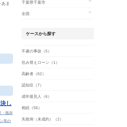
千葉県千葉市
をあま
全国
ケースから探す
不慮の事故（5）
住み替えローン（1）
高齢者（62）
認知症（7）
成年後見人（6）
解決し
相続（56）
足・既存
失敗例（未成約）（2）
ーン等の