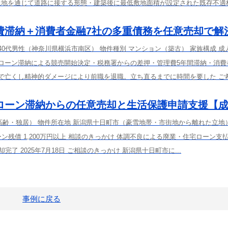
土地を通じて道路に接する形態・建築後に最低敷地面積が設定された既存不適
費滞納＋消費者金融7社の多重債務を任意売却で解
 40代男性（神奈川県横浜市南区） 物件種別 マンション（築古） 家族構成 成
宅ローン滞納による競売開始決定・税務署からの差押・管理費5年間滞納・消費
気で亡くし精神的ダメージにより前職を退職。立ち直るまでに時間を要した ご希
ローン滞納からの任意売却と生活保護申請支援【
高齢・独居） 物件所在地 新潟県十日町市（豪雪地帯・市街地から離れた立地
ン残債 1,200万円以上 相談のきっかけ 体調不良による廃業・住宅ローン支
売却完了 2025年7月18日 ご相談のきっかけ 新潟県十日町市に...
事例に戻る