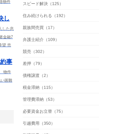
格物件
スピード解決（125）
住み続けられる（192）
決し
親族間売買（17）
人した息
者金融7
弁護士紹介（109）
望 売
競売（302）
成約事
差押（79）
） 物件
債権譲渡（2）
払い困難
税金滞納（115）
管理費滞納（53）
必要資金お立替（75）
引越費用（350）