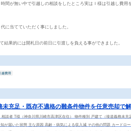
り時間が無い中で引越しの相談をしたところ実はＩ様は引越し費用
し代に当てていただく事にしました。
て結果的には開札日の前日に引渡しを負える事ができました。
引越費用
務未充足・既存不適格の難条件物件を任意売却で
容 相談者 T様（神奈川県川崎市高津区在住） 物件種別 戸建て（接道義務未充
知が届いた状態 主な原因 高齢・病気による収入減 その他の問題 カードロ