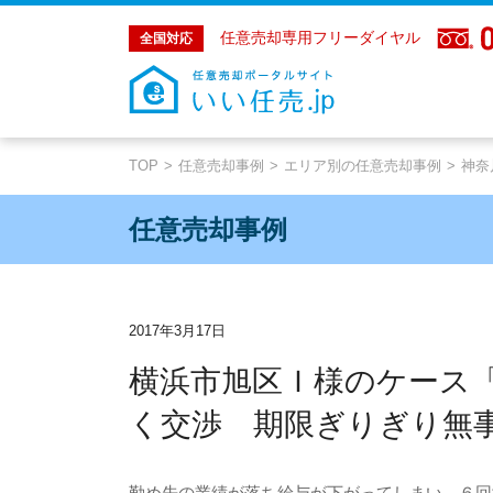
任意売却専用フリーダイヤル
全国対応
TOP
任意売却事例
エリア別の任意売却事例
神奈
任意売却事例
2017年3月17日
横浜市旭区Ｉ様のケース
く交渉 期限ぎりぎり無
勤め先の業績が落ち給与が下がってしまい、６回