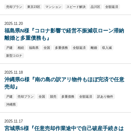
売却プラン
東京23区
マンション
スピード解決
品川区
全額返済
2025.11.20
福島県N様『コロナ影響で経営不振減収ローン滞納
離婚と多重債務も』
戸建
相続
福島県
全国
多重債務
全額返済
離婚
収入減
新型コロナ
2025.11.18
沖縄県G様『南の島の訳アリ物件もほぼ完済で任意
売却』
戸建
売却プラン
全国
競売
多重債務
全額返済
訳あり物件
沖縄県
2025.11.17
宮城県S様『任意売却作業途中で自己破産手続きは