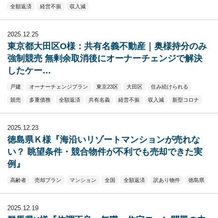
全額返済
経営不振
収入減
2025.12.25
東京都大田区O様：共有名義不動産｜奥様持分のみ
強制競売 無剰余取消後にオーナーチェンジで解決
したケー…
戸建
オーナーチェンジプラン
東京23区
大田区
住み続けられる
競売
多重債務
全額返済
共有名義
経営不振
収入減
新型コロナ
2025.12.23
徳島県Ｋ様『海沿いリゾートマンションが売れな
い？ 眺望条件・競合物件が不利でも売却できた実
例』
高齢者
売却プラン
マンション
全国
全額返済
訳あり物件
徳島県
2025.12.19