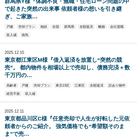
群馬県Y様『体調不良・無職・住宅ローン問題の中
で起きた突然の出来事 依頼者様の想いを引き継
ぎ、ご家族…
戸建
売却プラン
相続
全国
群馬県
全額返済
離婚
会社退職
収入減
病気
2025.12.15
東京都江東区M様『借入返済を放置し“突然の競
売”。 都内物件を相場以上で売却し、債務完済＋数
千万円の…
高齢者
戸建
売却プラン
東京23区
江東区
全額返済
訳あり物件
経営不振
収入減
2025.12.11
東京都品川区C様『任意売却で人生が好転した元依
頼者からのご紹介。 強気価格でも“希望額そのま
ま”で売…