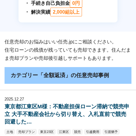
手続き自己負担金
0円
解決実績
2,000組以上
任意売却のお悩みはいい任売.jpにご相談ください。
住宅ローンの残債が残っていても売却できます。住んだま
ま売却プランや売却後引越しサポートもあります。
カテゴリー「全額返済」の任意売却事例
2025.12.27
東京都江東区M様：不動産担保ローン滞納で競売申
立 大手不動産会社から切り替え、入札直前で競売
回避した…
土地
売却プラン
東京23区
江東区
競売
引越費用
引渡猶予