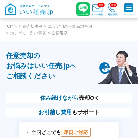
TOP
任意売却事例
エリア別の任意売却事例
カテゴリー別の事例
全額返済
任意売却の
お悩みはいい任売.jpへ
ご相談ください
住み続けながら
売却OK
お引越し費用
もサポート
全国どこでも
即日ご対応