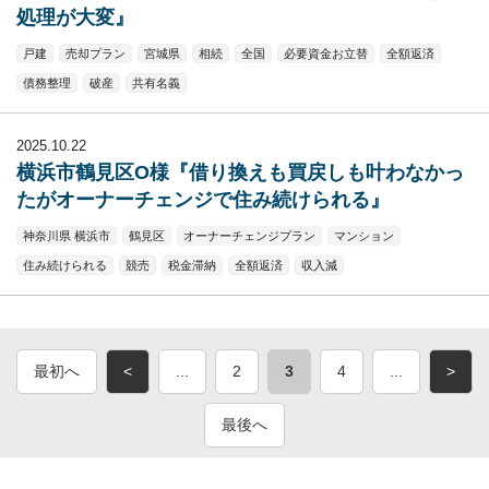
処理が大変』
戸建
売却プラン
宮城県
相続
全国
必要資金お立替
全額返済
債務整理
破産
共有名義
2025.10.22
横浜市鶴見区O様『借り換えも買戻しも叶わなかっ
たがオーナーチェンジで住み続けられる』
神奈川県 横浜市
鶴見区
オーナーチェンジプラン
マンション
住み続けられる
競売
税金滞納
全額返済
収入減
最初へ
<
...
2
3
4
...
>
最後へ