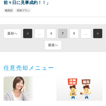
前々日に見事成約！！」
鶴見区
売却プラン
最初へ
<
...
6
7
8
...
>
最後へ
任意売却メニュー