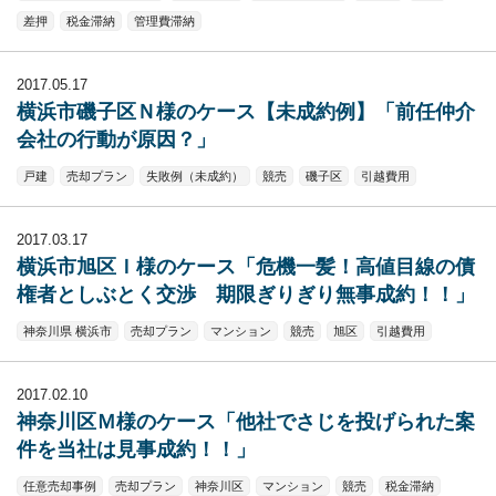
差押
税金滞納
管理費滞納
2017.05.17
横浜市磯子区Ｎ様のケース【未成約例】「前任仲介
会社の行動が原因？」
戸建
売却プラン
失敗例（未成約）
競売
磯子区
引越費用
2017.03.17
横浜市旭区Ｉ様のケース「危機一髪！高値目線の債
権者としぶとく交渉 期限ぎりぎり無事成約！！」
神奈川県 横浜市
売却プラン
マンション
競売
旭区
引越費用
2017.02.10
神奈川区Ｍ様のケース「他社でさじを投げられた案
件を当社は見事成約！！」
任意売却事例
売却プラン
神奈川区
マンション
競売
税金滞納