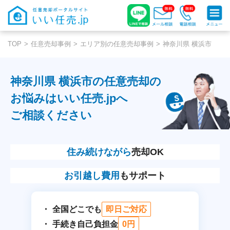
TOP
任意売却事例
エリア別の任意売却事例
神奈川県 横浜市
神奈川県 横浜市の任意売却の
お悩みはいい任売.jpへ
ご相談ください
住み続けながら
売却OK
お引越し費用
もサポート
全国どこでも
即日ご対応
手続き自己負担金
0円