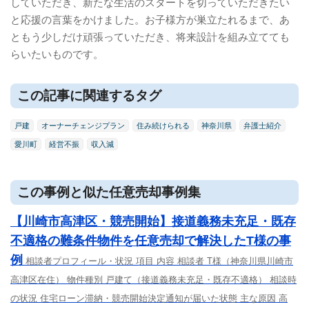
していただき、新たな生活のスタートを切っていただきたい
と応援の言葉をかけました。お子様方が巣立たれるまで、あ
ともう少しだけ頑張っていただき、将来設計を組み立てても
らいたいものです。
この記事に関連するタグ
戸建
オーナーチェンジプラン
住み続けられる
神奈川県
弁護士紹介
愛川町
経営不振
収入減
この事例と似た任意売却事例集
【川崎市高津区・競売開始】接道義務未充足・既存
不適格の難条件物件を任意売却で解決したT様の事
例
相談者プロフィール・状況 項目 内容 相談者 T様（神奈川県川崎市
高津区在住） 物件種別 戸建て（接道義務未充足・既存不適格） 相談時
の状況 住宅ローン滞納・競売開始決定通知が届いた状態 主な原因 高