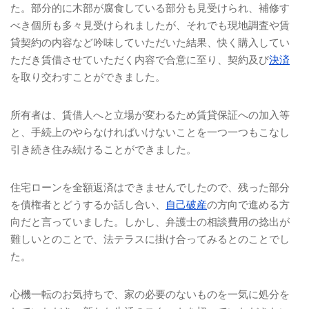
た。部分的に木部が腐食している部分も見受けられ、補修す
べき個所も多々見受けられましたが、それでも現地調査や賃
貸契約の内容など吟味していただいた結果、快く購入してい
ただき賃借させていただく内容で合意に至り、契約及び
決済
を取り交わすことができました。
所有者は、賃借人へと立場が変わるため賃貸保証への加入等
と、手続上のやらなければいけないことを一つ一つもこなし
引き続き住み続けることができました。
住宅ローンを全額返済はできませんでしたので、残った部分
を債権者とどうするか話し合い、
自己破産
の方向で進める方
向だと言っていました。しかし、弁護士の相談費用の捻出が
難しいとのことで、法テラスに掛け合ってみるとのことでし
た。
心機一転のお気持ちで、家の必要のないものを一気に処分を