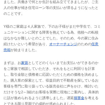
ました。共働きで何とか生計を組み立ててきましたが、ご主
人の仕事が傾き住宅ローン等の支払いが滞るようになったと
のことです。
Y
様のご家庭は４人家族で、下のお子様がまだ中学生で、コミ
ュニケーションに関する障害を抱えている為、他校への転校
はなかなか難しいとのことでした。そのため、今の家に住み
続けたいという希望があり、
オーナーチェンジ
のための
任意
売却
が始まりました。
まずは、お
家賃
としてどのくらいまでお支払いができるのか
をご家族で相談していただき、それをもとに利回りを計算
し、取引金額と債権者に応諾いただくための価格を決めまし
た。購入客の探索として、収益目的で不動産を探しているお
客様を専門に取り扱っている販売会社に声をかけ、検討いた
だけそうな
2
～
3
組のお客様を実際に現地にご案内し、具体的
に話が進められるように誘導しました。遅延
損害金
を考える
とできる限り早期での成約が求められました。