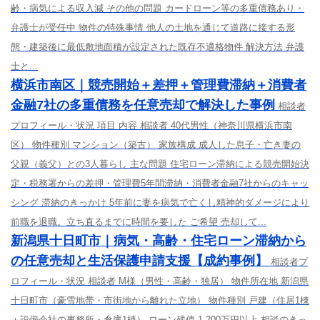
齢・病気による収入減 その他の問題 カードローン等の多重債務あり・
弁護士が受任中 物件の特殊事情 他人の土地を通じて道路に接する形
態・建築後に最低敷地面積が設定された既存不適格物件 解決方法 弁護
士と...
横浜市南区｜競売開始＋差押＋管理費滞納＋消費者
金融7社の多重債務を任意売却で解決した事例
相談者
プロフィール・状況 項目 内容 相談者 40代男性（神奈川県横浜市南
区） 物件種別 マンション（築古） 家族構成 成人した息子・亡き妻の
父親（義父）との3人暮らし 主な問題 住宅ローン滞納による競売開始決
定・税務署からの差押・管理費5年間滞納・消費者金融7社からのキャッ
シング 滞納のきっかけ 5年前に妻を病気で亡くし精神的ダメージにより
前職を退職。立ち直るまでに時間を要した ご希望 売却して...
新潟県十日町市｜病気・高齢・住宅ローン滞納から
の任意売却と生活保護申請支援【成約事例】
相談者プ
ロフィール・状況 相談者 M様（男性・高齢・独居） 物件所在地 新潟県
十日町市（豪雪地帯・市街地から離れた立地） 物件種別 戸建（住居1棟
＋設備会社の事務所・倉庫1棟） ローン残債 1,200万円以上 相談のきっ