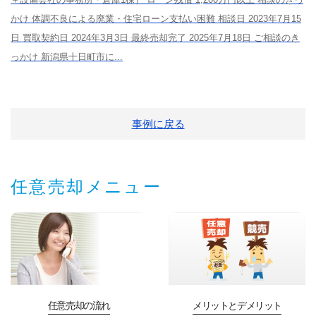
かけ 体調不良による廃業・住宅ローン支払い困難 相談日 2023年7月15
日 買取契約日 2024年3月3日 最終売却完了 2025年7月18日 ご相談のき
っかけ 新潟県十日町市に...
事例に戻る
任意売却メニュー
任意売却の流れ
メリットとデメリット