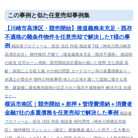
この事例と似た任意売却事例集
【川崎市高津区・競売開始】接道義務未充足・既存
不適格の難条件物件を任意売却で解決したT様の事
例
相談者プロフィール・状況 項目 内容 相談者 T様（神奈川県川崎市
高津区在住） 物件種別 戸建て（接道義務未充足・既存不適格） 相談時
の状況 住宅ローン滞納・競売開始決定通知が届いた状態 主な原因 高
齢・病気による収入減 その他の問題 カードローン等の多重債務あり・
弁護士が受任中 物件の特殊事情 他人の土地を通じて道路に接する形
態・建築後に最低敷地面積が設定された既存不適格物件 解決方法 弁護
士と...
横浜市南区｜競売開始＋差押＋管理費滞納＋消費者
金融7社の多重債務を任意売却で解決した事例
相談者
プロフィール・状況 項目 内容 相談者 40代男性（神奈川県横浜市南
区） 物件種別 マンション（築古） 家族構成 成人した息子・亡き妻の