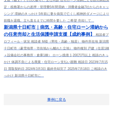
父親（義父）との3人暮らし 主な問題 住宅ローン滞納による競売開始決
定・税務署からの差押・管理費5年間滞納・消費者金融7社からのキャッ
シング 滞納のきっかけ 5年前に妻を病気で亡くし精神的ダメージにより
前職を退職。立ち直るまでに時間を要した ご希望 売却して...
新潟県十日町市｜病気・高齢・住宅ローン滞納から
の任意売却と生活保護申請支援【成約事例】
相談者プ
ロフィール・状況 相談者 M様（男性・高齢・独居） 物件所在地 新潟県
十日町市（豪雪地帯・市街地から離れた立地） 物件種別 戸建（住居1棟
＋設備会社の事務所・倉庫1棟） ローン残債 1,200万円以上 相談のきっ
かけ 体調不良による廃業・住宅ローン支払い困難 相談日 2023年7月15
日 買取契約日 2024年3月3日 最終売却完了 2025年7月18日 ご相談のき
っかけ 新潟県十日町市に...
事例に戻る