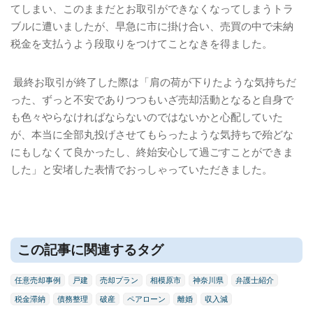
てしまい、このままだとお取引ができなくなってしまうトラ
ブルに遭いましたが、早急に市に掛け合い、売買の中で未納
税金を支払うよう段取りをつけてことなきを得ました。
最終お取引が終了した際は「肩の荷が下りたような気持ちだ
った、ずっと不安でありつつもいざ売却活動となると自身で
も色々やらなければならないのではないかと心配していた
が、本当に全部丸投げさせてもらったような気持ちで殆どな
にもしなくて良かったし、終始安心して過ごすことができま
した」と安堵した表情でおっしゃっていただきました。
この記事に関連するタグ
任意売却事例
戸建
売却プラン
相模原市
神奈川県
弁護士紹介
税金滞納
債務整理
破産
ペアローン
離婚
収入減