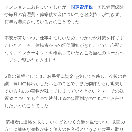
マンションにお住まいでしたが、
固定資産税
・国民健康保険
や毎月の管理費・修繕積立金についてもお支払いができず、
何年も滞納されているとのことでした。
不安が募りつつ、仕事も忙しいため、なかなか対策を打てず
にいたところ、債権者からの督促通知がきたことで、心配に
なり、インターネットを検索していたところ当社のホームペ
ージをご覧いただきました。
S
様の希望としては、お手元に資金を少しでも残し、今後の弁
護士費用の捻出がしたいとのことで、また物件からは退去し
ているものの荷物が残ってしまっているとのことで、その残
置物についても自身で片付けるのは面倒なので丸ごとお任せ
したいとのことでした。
債権者に連絡を取り、いくどとなく交渉を重ねつつ、販売の
方では雑多な荷物が多く個人のお客様というよりは手っ取り