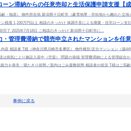
ローン滞納からの任意売却と生活保護申請支援【
高齢・独居） 物件所在地 新潟県十日町市（豪雪地帯・市街地から離れた立地
ン残債 1,200万円以上 相談のきっかけ 体調不良による廃業・住宅ローン支
売却完了 2025年7月18日 ご相談のきっかけ 新潟県十日町市に...
力・管理費滞納で競売申立されたマンションを任
内容 相談者 T様（神奈川県川崎市多摩区） 物件種別 区分マンション（築44
弟様は病気により施設入居中（空室） 問題の発端 管理費滞納による管理組合
思能力を喪失・寝たきり状態／室内はごみ屋敷状態 相談者の状況 T様はご高
事例に戻る