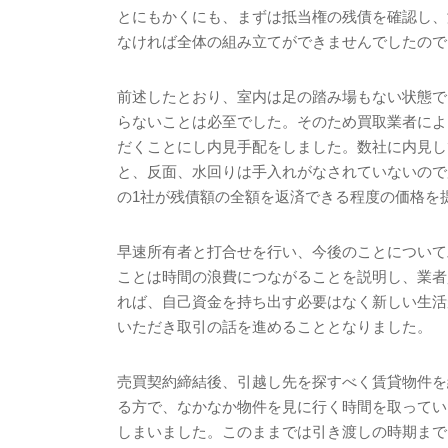
とにもかくにも、まずは抵当権の残債を確認し、
なければ全体の組み立てができませんでしたので
前述したとおり、室内は足の踏み場もない状態で
らないことは必至でした。そのため買取業者によ
だくことにし内見手配をしました。数社に内見し
と、反面、水回りは手入れがなされていないので
の
1
社が残債額の全額を返済できる程度の価格を
早速所有者と打合せを行い、今後のことについて
ことは時間の浪費につながることを説明し、業者
れば、自己資金を持ち出す必要はなく新しい生活
いただき取引の話を進めることとなりました。
売買契約締結後、引越し先を探すべく賃貸物件を
る方で、なかなか物件を見に行く時間を取ってい
しまいました。このままでは引き渡しの時期まで