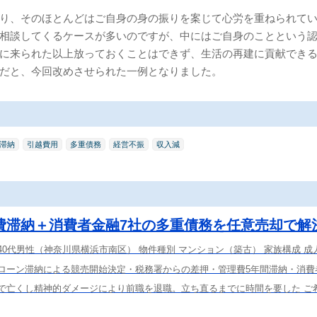
り、そのほとんどはご自身の身の振りを案じて心労を重ねられて
相談してくるケースが多いのですが、中にはご自身のことという
に来られた以上放っておくことはできず、生活の再建に貢献でき
だと、今回改めさせられた一例となりました。
滞納
引越費用
多重債務
経営不振
収入減
費滞納＋消費者金融7社の多重債務を任意売却で解
 40代男性（神奈川県横浜市南区） 物件種別 マンション（築古） 家族構成 成
宅ローン滞納による競売開始決定・税務署からの差押・管理費5年間滞納・消費
気で亡くし精神的ダメージにより前職を退職。立ち直るまでに時間を要した ご希