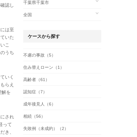
千葉県千葉市
を確認し
全国
討には至
ケースから探す
していた
ないこ
そのうち
不慮の事故（5）
住み替えローン（1）
していく
高齢者（61）
てもらえ
認知症（7）
理解を
成年後見人（6）
相続（56）
切にされ
経って
失敗例（未成約）（2）
ただき、