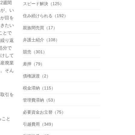
、
2
週間
スピード解決（125）
ろが、い
住み続けられる（192）
たが目を
いきたい
親族間売買（17）
ことで
弁護士紹介（108）
を繰り返
処分で
競売（301）
分けして
を産廃業
差押（79）
た。そん
債権譲渡（2）
税金滞納（115）
く取引を
管理費滞納（53）
必要資金お立替（75）
ること
引越費用（349）