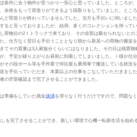
ぼ条件に合う物件が見つかり一安心と思っていました。ところが
、余裕をもって荷造りができるよう段取りをしていました。とこ
んど荷造りが終わっていませんでした。当方も手伝いに伺いまし
すると言っておりましたが、結局、多くのコレクションを持って
し荷物分の
2
ｔトラックで来ており、その全部は載せられないとの
た。仕方なく翌日も手伝うこととなり朝から新居への荷物の搬送
きてその質量は
3
人家族分くらいにはなりました。その日は残置物
が、予定が繰り上がりお昼前に到着してしまいました。Ｉ様が仕
がその段ボール等を手作業で何往復も乗用車で搬送している状況
送を手伝っていただき、本業以上の仕事をこなしていただきまし
者の空室確認まで完了させることができました。
は準備をしていた残金
決済
を滞りなく行うだけですので、問題な
越しを完了させることができ、新しい環境で心機一転新生活を始め