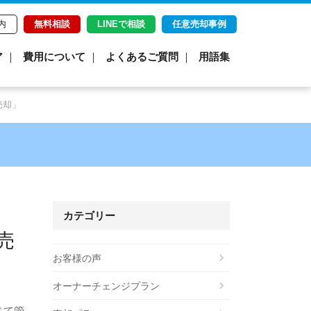
内
無料相談
LINEで相談
任意売却事例
ア
費用について
よくあるご質問
用語集
売却」
カテゴリー
売
お客様の声
オーナーチェンジプラン
じて管