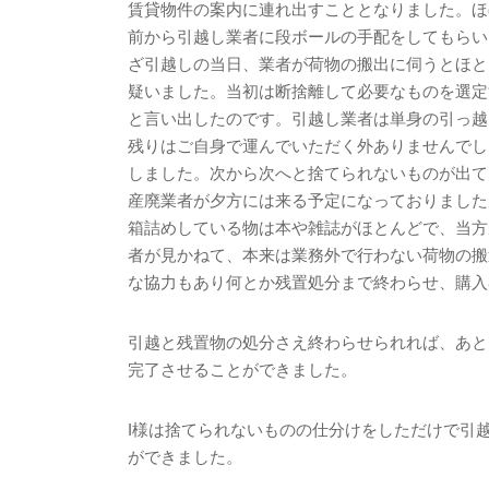
賃貸物件の案内に連れ出すこととなりました。ほ
前から引越し業者に段ボールの手配をしてもらい
ざ引越しの当日、業者が荷物の搬出に伺うとほと
疑いました。当初は断捨離して必要なものを選定
と言い出したのです。引越し業者は単身の引っ越
残りはご自身で運んでいただく外ありませんでし
しました。次から次へと捨てられないものが出て
産廃業者が夕方には来る予定になっておりました
箱詰めしている物は本や雑誌がほとんどで、当方
者が見かねて、本来は業務外で行わない荷物の搬
な協力もあり何とか残置処分まで終わらせ、購入
引越と残置物の処分さえ終わらせられれば、あと
完了させることができました。
I
様は捨てられないものの仕分けをしただけで引
ができました。