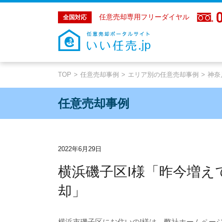
任意売却専用フリーダイヤル
全国対応
TOP
任意売却事例
エリア別の任意売却事例
神奈
任意売却事例
2022年6月29日
横浜磯子区I様「昨今増
却」
横浜市磯子区にお住いの
I
様は、弊社ホームペー