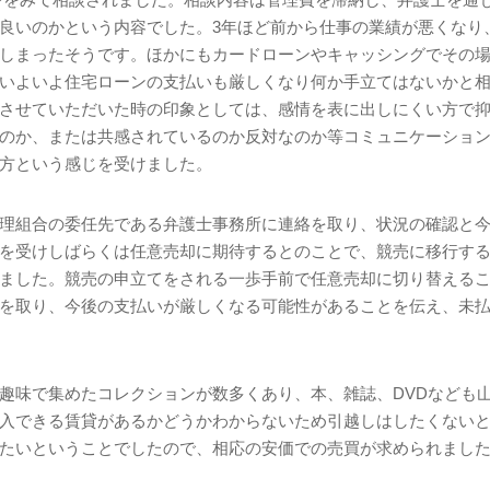
良いのかという内容でした。
3
年ほど前から仕事の業績が悪くなり
しまったそうです。ほかにもカードローンやキャッシングでその
いよいよ住宅ローンの支払いも厳しくなり何か手立てはないかと
させていただいた時の印象としては、感情を表に出しにくい方で
のか、または共感されているのか反対なのか等コミュニケーショ
方という感じを受けました。
理組合の委任先である弁護士事務所に連絡を取り、状況の確認と
を受けしばらくは任意売却に期待するとのことで、競売に移行す
ました。競売の申立てをされる一歩手前で任意売却に切り替える
を取り、今後の支払いが厳しくなる可能性があることを伝え、未
趣味で集めたコレクションが数多くあり、本、雑誌、
DVD
なども
入できる賃貸があるかどうかわからないため引越しはしたくない
たいということでしたので、相応の安価での売買が求められまし