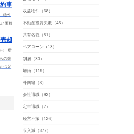
成約事
収益物件（68）
） 物件
不動産投資失敗（45）
払い困難
共有名義（51）
意売却
ペアローン（13）
年） 所
からの競
別居（30）
齢かつ足
離婚（119）
外国籍（3）
会社退職（93）
定年退職（7）
経営不振（136）
収入減（377）