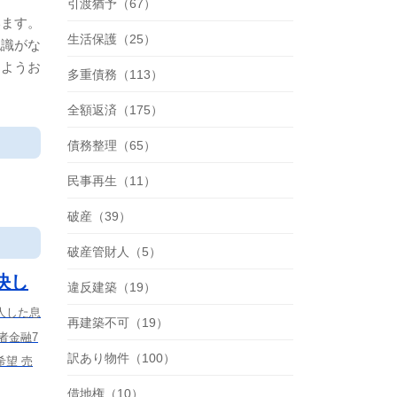
引渡猶予（67）
います。
生活保護（25）
認識がな
るようお
多重債務（113）
全額返済（175）
債務整理（65）
民事再生（11）
破産（39）
破産管財人（5）
決し
違反建築（19）
人した息
再建築不可（19）
者金融7
訳あり物件（100）
望 売
借地権（10）