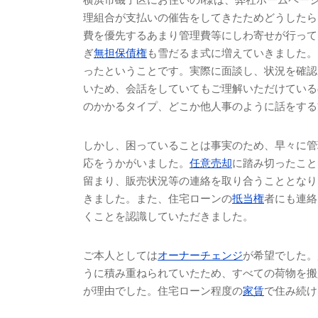
理組合が支払いの催告をしてきたためどうしたら
費を優先するあまり管理費等にしわ寄せが行って
ぎ
無担保債権
も雪だるま式に増えていきました。
ったということです。実際に面談し、状況を確認
いため、会話をしていてもご理解いただけている
のかかるタイプ、どこか他人事のように話をする
しかし、困っていることは事実のため、早々に管
応をうかがいました。
任意売却
に踏み切ったこと
留まり、販売状況等の連絡を取り合うこととなり
きました。また、住宅ローンの
抵当権
者にも連絡
くことを認識していただきました。
ご本人としては
オーナーチェンジ
が希望でした。
うに積み重ねられていたため、すべての荷物を搬
が理由でした。住宅ローン程度の
家賃
で住み続け