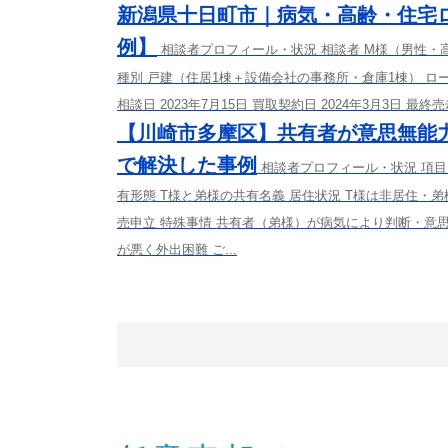
新潟県十日町市｜病気・高齢・住宅
例】
相談者プロフィール・状況 相談者 M様（男性・
種別 戸建（住居1棟＋設備会社の事務所・倉庫1棟） ロー
相談日 2023年7月15日 買取契約日 2024年3月3日 最終
【川崎市多摩区】共有者が意思無能
で解決した事例
相談者プロフィール・状況 項目 
有形態 T様と弟様の共有名義 居住状況 T様は非居住・
売申立 特殊事情 共有者（弟様）が病気により判断・意
が悪く外出困難 ご...