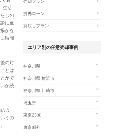
売却プラン
、生活
提携ローン
場をしの
相談に至
買戻しプラン
抑揚がな
ンに時間
エリア別の任意売却事例
今後の対
神奈川県
ることは
ことがで
神奈川県 横浜市
払いが続
神奈川県 川崎市
埼玉県
山のよ
東京23区
というの
た。
東京郊外