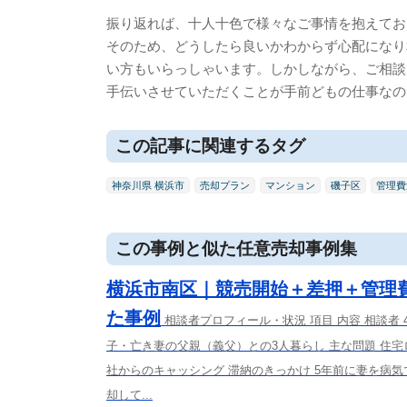
振り返れば、十人十色で様々なご事情を抱えてお
そのため、どうしたら良いかわからず心配になり
い方もいらっしゃいます。しかしながら、ご相談
手伝いさせていただくことが手前どもの仕事なの
この記事に関連するタグ
神奈川県 横浜市
売却プラン
マンション
磯子区
管理費
この事例と似た任意売却事例集
横浜市南区｜競売開始＋差押＋管理
た事例
相談者プロフィール・状況 項目 内容 相談者
子・亡き妻の父親（義父）との3人暮らし 主な問題 住
社からのキャッシング 滞納のきっかけ 5年前に妻を病
却して...