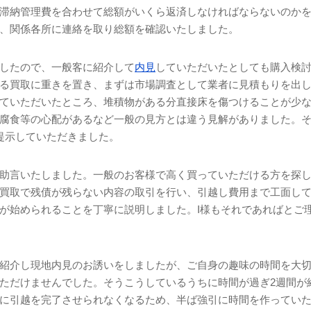
滞納管理費を合わせて総額がいくら返済しなければならないのか
、関係各所に連絡を取り総額を確認いたしました。
したので、一般客に紹介して
内見
していただいたとしても購入検
る買取に重きを置き、まずは市場調査として業者に見積もりを出
ていただいたところ、堆積物がある分直接床を傷つけることが少
腐食等の心配があるなど一般の見方とは違う見解がありました。
提示していただきました。
助言いたしました。一般のお客様で高く買っていただける方を探
買取で残債が残らない内容の取引を行い、引越し費用まで工面し
が始められることを丁寧に説明しました。
I
様もそれであればとご
紹介し現地内見のお誘いをしましたが、ご自身の趣味の時間を大
ただけませんでした。そうこうしているうちに時間が過ぎ
2
週間が
に引越を完了させられなくなるため、半ば強引に時間を作ってい