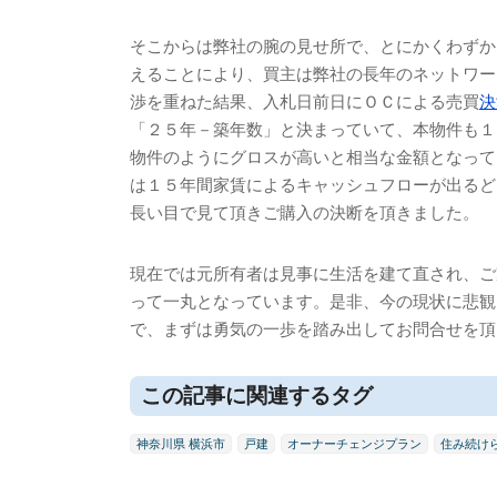
そこからは弊社の腕の見せ所で、とにかくわずか
えることにより、買主は弊社の長年のネットワー
渉を重ねた結果、入札日前日にＯＣによる売買
決
「２５年－築年数」と決まっていて、本物件も１
物件のようにグロスが高いと相当な金額となって
は１５年間家賃によるキャッシュフローが出るど
長い目で見て頂きご購入の決断を頂きました。
現在では元所有者は見事に生活を建て直され、ご
って一丸となっています。是非、今の現状に悲観
で、まずは勇気の一歩を踏み出してお問合せを頂
この記事に関連するタグ
神奈川県 横浜市
戸建
オーナーチェンジプラン
住み続け