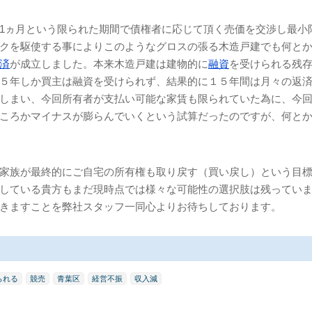
1ヵ月という限られた期間で債権者に応じて頂く売価を交渉し最小
クを駆使する事によりこのようなグロスの張る木造戸建でも何と
済
が成立しました。本来木造戸建は建物的に
融資
を受けられる残
５年しか買主は融資を受けられず、結果的に１５年間は月々の返
しまい、今回所有者が支払い可能な家賃も限られていた為に、今
ころかマイナスが膨らんでいくという試算だったのですが、何と
家族が最終的にご自宅の所有権も取り戻す（買い戻し）という目
している貴方もまだ現時点では様々な可能性の選択肢は残ってい
きますことを弊社スタッフ一同心よりお待ちしております。
られる
競売
青葉区
経営不振
収入減