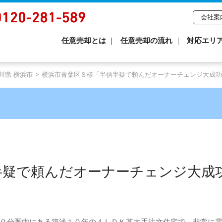
会社案
任意売却とは
任意売却の流れ
対応エリ
川県 横浜市
横浜市青葉区Ｓ様「半信半疑で頼んだオーナーチェンジ大成功
半疑で頼んだオーナーチェンジ大成
０分圏内にある築浅１０年の４ＬＤＫ某大手注文住宅で、非常に