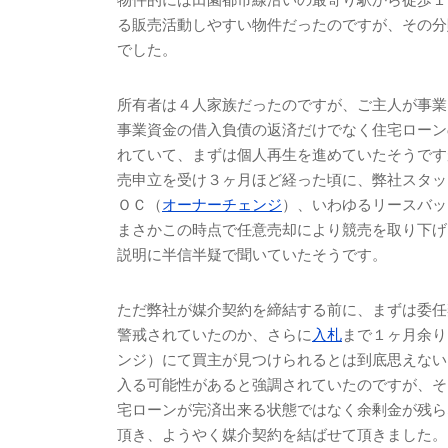
る販売活動しやすい物件だったのですが、その分
でした。
所有者は４人家族だったのですが、ご主人が事業
事業資金の借入負債の返済だけでなく住宅ローン
れていて、まずは個人再生を進めていたそうです
売申立を受け３ヶ月ほど経った頃に、弊社スタッ
ＯＣ（
オーナーチェンジ
）、いわゆるリースバッ
まさかこの時点で任意売却により競売を取り下げ
説明に半信半疑で聞いていたそうです。
ただ弊社が媒介契約を締結する前に、まずは委任
警戒されていたのか、さらに
入札
まで１ヶ月余り
ンジ）にて買主が見つけられるとは到底思えない
入る可能性があると強調されていたのですが、そ
宅ローンが完済出来る状態ではなく余剰金が残ら
頂き、ようやく媒介契約を結ばせて頂きました。