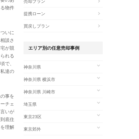
売却プラン
れる物件
提携ローン
買戻しプラン
、ついに
に相談さ
自宅が競
エリア別の任意売却事例
けられる
た頃で、
神奈川県
う私達の
神奈川県 横浜市
神奈川県 川崎市
社の事を
ナーチェ
埼玉県
物言いが
東京23区
て到底住
とを理解
東京郊外