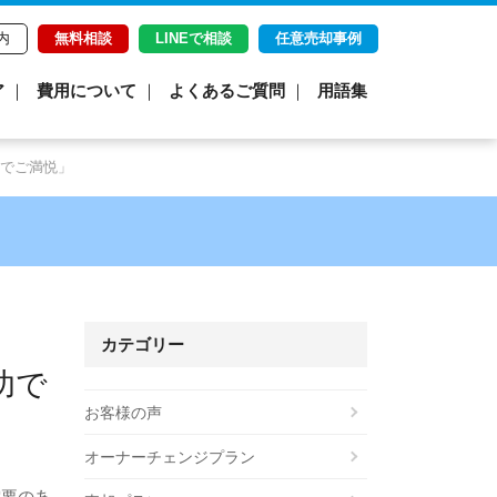
内
無料相談
LINEで相談
任意売却事例
ア
費用について
よくあるご質問
用語集
でご満悦」
カテゴリー
功で
お客様の声
オーナーチェンジプラン
需要のあ