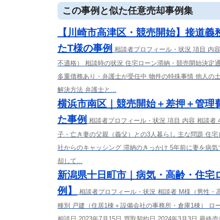
この事例と似た任意売却事例集
【川崎市高津区・競売開始】接道義
たT様の事例
相談者プロフィール・状況 項目 内
不適格） 相談時の状況 住宅ローン滞納・競売開始決定通
多重債務あり・弁護士が受任中 物件の特殊事情 他人の
解決方法 弁護士と...
横浜市南区｜競売開始＋差押＋管理
た事例
相談者プロフィール・状況 項目 内容 相談者
子・亡き妻の父親（義父）との3人暮らし 主な問題 住
社からのキャッシング 滞納のきっかけ 5年前に妻を病
却して...
新潟県十日町市｜病気・高齢・住宅
例】
相談者プロフィール・状況 相談者 M様（男性・
種別 戸建（住居1棟＋設備会社の事務所・倉庫1棟） ロー
相談日 2023年7月15日 買取契約日 2024年3月3日 最終