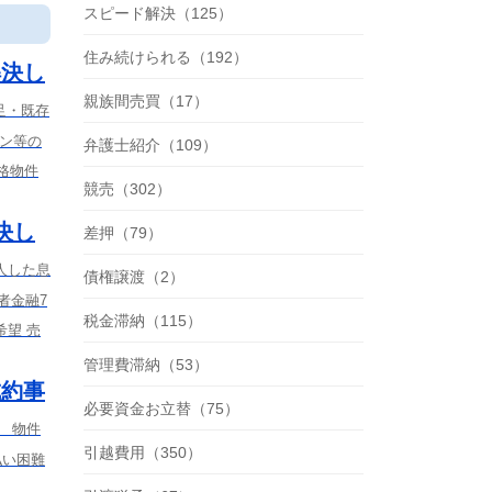
スピード解決（125）
住み続けられる（192）
解決し
親族間売買（17）
足・既存
ーン等の
弁護士紹介（109）
格物件
競売（302）
決し
差押（79）
人した息
債権譲渡（2）
者金融7
税金滞納（115）
望 売
管理費滞納（53）
成約事
必要資金お立替（75）
） 物件
引越費用（350）
払い困難