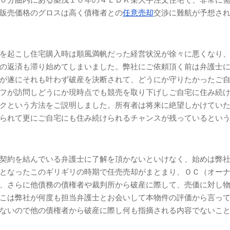
販売価格のグロスは高く債権者との
任意売却
交渉に難航が予想さ
を起こし住宅購入時は順風満帆だった経営状況が徐々に悪くなり
の返済も滞り始めてしまいました。弊社にご依頼頂く前は弁護士
が遂にそれも叶わず破産を決断されて、どうにか守りたかったご
フが訪問しどうにか現時点でも競売を取り下げしご自宅に住み続
クという方法をご説明しました。所有者は将来に絶望しかけてい
られて更にご自宅にも住み続けられるチャンスが残っているとい
契約を結んでいる弁護士に了解を頂かないといけなく、始めは弊
となったこのギリギリの時期で任売売却がまとまり、ＯＣ（オー
、さらに他債務の債権者や裁判所から破産に際して、売価に対し
こは弊社が何度も担当弁護士とお会いして本物件の評価から言っ
ないので他の債権者から破産に際し何も指摘される内容でないこ