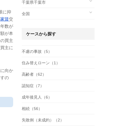
千葉県千葉市
限に抑
全国
か
家賃
交
存年数が
済額が本
ケースから探す
回の買主
か買主に
不慮の事故（5）
住み替えローン（1）
標に向か
高齢者（62）
ますの
認知症（7）
成年後見人（6）
相続（56）
失敗例（未成約）（2）