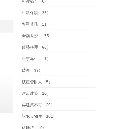
引渡猶予（67）
生活保護（25）
多重債務（114）
全額返済（175）
債務整理（66）
民事再生（11）
破産（39）
破産管財人（5）
違反建築（20）
再建築不可（20）
訳あり物件（101）
借地権（10）