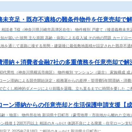
務未充足・既存不適格の難条件物件を任意売却で
容 相談者 T様（神奈川県川崎市高津区在住） 物件種別 戸建て（接道義務未充
知が届いた状態 主な原因 高齢・病気による収入減 その他の問題 カードロ
土地を通じて道路に接する形態・建築後に最低敷地面積が設定された既存不適
費滞納＋消費者金融7社の多重債務を任意売却で解
 40代男性（神奈川県横浜市南区） 物件種別 マンション（築古） 家族構成 成
宅ローン滞納による競売開始決定・税務署からの差押・管理費5年間滞納・消費
気で亡くし精神的ダメージにより前職を退職。立ち直るまでに時間を要した ご希
ローン滞納からの任意売却と生活保護申請支援【
高齢・独居） 物件所在地 新潟県十日町市（豪雪地帯・市街地から離れた立地
ン残債 1,200万円以上 相談のきっかけ 体調不良による廃業・住宅ローン支
売却完了 2025年7月18日 ご相談のきっかけ 新潟県十日町市に...