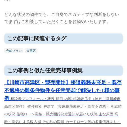
どんな状況の物件でも、ご自身でネガティブな判断をしない
でまずはご相談していただくことをお勧めいたします。
この記事に関連するタグ
売却プラン
大田区
この事例と似た任意売却事例集
【川崎市高津区・競売開始】接道義務未充足・既存
不適格の難条件物件を任意売却で解決したT様の事
例
相談者プロフィール・状況 項目 内容 相談者 T様（神奈川県川崎市
高津区在住） 物件種別 戸建て（接道義務未充足・既存不適格） 相談時
の状況 住宅ローン滞納・競売開始決定通知が届いた状態 主な原因 高
齢・病気による収入減 その他の問題 カードローン等の多重債務あり・