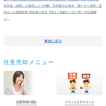
共有者（弟様）が病気により判断・意思能力を喪失・寝たきり状態／室
内はごみ屋敷状態 相談者の状況 T様はご高齢かつ足が悪く外出困難
ご...
事例に戻る
任意売却メニュー
任意売却の流れ
メリットとデメリット