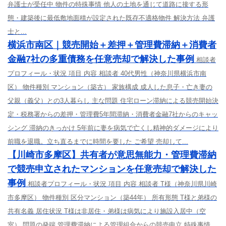
弁護士が受任中 物件の特殊事情 他人の土地を通じて道路に接する形
態・建築後に最低敷地面積が設定された既存不適格物件 解決方法 弁護
士と...
横浜市南区｜競売開始＋差押＋管理費滞納＋消費者
金融7社の多重債務を任意売却で解決した事例
相談者
プロフィール・状況 項目 内容 相談者 40代男性（神奈川県横浜市南
区） 物件種別 マンション（築古） 家族構成 成人した息子・亡き妻の
父親（義父）との3人暮らし 主な問題 住宅ローン滞納による競売開始決
定・税務署からの差押・管理費5年間滞納・消費者金融7社からのキャッ
シング 滞納のきっかけ 5年前に妻を病気で亡くし精神的ダメージにより
前職を退職。立ち直るまでに時間を要した ご希望 売却して...
【川崎市多摩区】共有者が意思無能力・管理費滞納
で競売申立されたマンションを任意売却で解決した
事例
相談者プロフィール・状況 項目 内容 相談者 T様（神奈川県川崎
市多摩区） 物件種別 区分マンション（築44年） 所有形態 T様と弟様の
共有名義 居住状況 T様は非居住・弟様は病気により施設入居中（空
室） 問題の発端 管理費滞納による管理組合からの競売申立 特殊事情