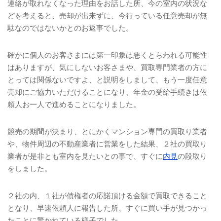
連絡が取れなくなった理由をお話した所、今の室内の状況な
どを考えると、売却が出来ずに、今行っている任意売却が無
駄なのではないかとのお返事でした。
確かに個人のお客さまには第一印象は悪くとらわれる可能性
はありますが、気にしないお客さまや、買取専門業者の方に
とっては関係ないですよ、と説明をしまして、もう一度任意
売却にご協力いただけることになり、年金の受給手続きは依
頼人お一人で進めることになりました。
競売の期間が決まり、とにかくマンション専門の買取り業者
や、物件周辺の不動産業者に営業をした結果、２社の買取り
業者が是非とも室内を見たいとの事で、すぐに
内見
の段取り
をしました。
２社の内、１社が債権者の応諾頂ける金額で買取できること
となり、早速依頼人に報告した所、すぐに買い手が見つかっ
たことに驚かれている様子でした。