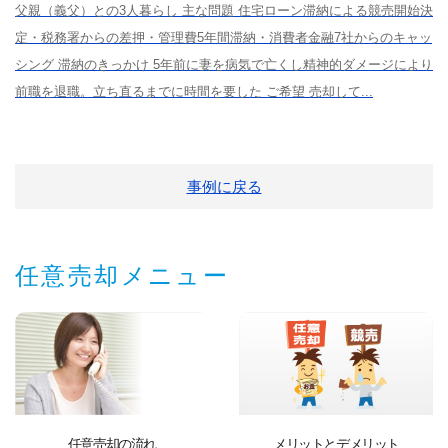
父親（義父）との3人暮らし 主な問題 住宅ローン滞納による競売開始決
定・税務署からの差押・管理費5年間滞納・消費者金融7社からのキャッ
シング 滞納のきっかけ 5年前に妻を病気で亡くし精神的ダメージにより
前職を退職。立ち直るまでに時間を要した ご希望 売却して...
事例に戻る
任意売却メニュー
任意売却の流れ
メリットとデメリット