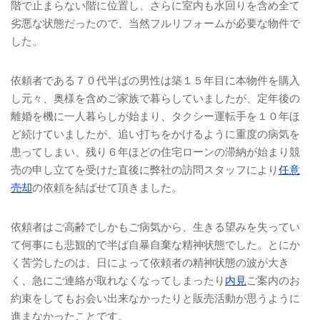
階で止まらない階に位置し、さらに室内も水回りを含め全て
劣悪な状態だったので、当然フルリフォームが必要な物件で
した。
依頼者である７０代半ばの男性は築１５年目に本物件を購入
し元々、奥様を含めご家族で暮らしていましたが、定年後の
離婚を機に一人暮らしが始まり、タクシー運転手を１０年ほ
ど続けていましたが、追い打ちをかけるように重度の病気を
患ってしまい、残り６年ほどの住宅ローンの滞納が始まり競
売の申し立てを受けた直後に弊社の訪問スタッフにより
任意
売却
の依頼を結ばせて頂きました。
依頼者はご高齢でしかもご病気から、生きる望みを失ってい
て何事にも悲観的で半ば自暴自棄な精神状態でした。とにか
く苦労したのは、日によって依頼者の精神状態の波が大き
く、急にご連絡が取れなくなってしまったり
内見
ご案内のお
約束をしてもお会い出来なかったりと販売活動が思うように
進まなかったことです。