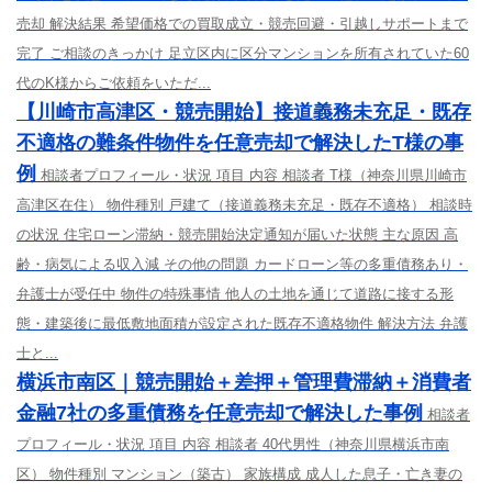
売却 解決結果 希望価格での買取成立・競売回避・引越しサポートまで
完了 ご相談のきっかけ 足立区内に区分マンションを所有されていた60
代のK様からご依頼をいただ...
【川崎市高津区・競売開始】接道義務未充足・既存
不適格の難条件物件を任意売却で解決したT様の事
例
相談者プロフィール・状況 項目 内容 相談者 T様（神奈川県川崎市
高津区在住） 物件種別 戸建て（接道義務未充足・既存不適格） 相談時
の状況 住宅ローン滞納・競売開始決定通知が届いた状態 主な原因 高
齢・病気による収入減 その他の問題 カードローン等の多重債務あり・
弁護士が受任中 物件の特殊事情 他人の土地を通じて道路に接する形
態・建築後に最低敷地面積が設定された既存不適格物件 解決方法 弁護
士と...
横浜市南区｜競売開始＋差押＋管理費滞納＋消費者
金融7社の多重債務を任意売却で解決した事例
相談者
プロフィール・状況 項目 内容 相談者 40代男性（神奈川県横浜市南
区） 物件種別 マンション（築古） 家族構成 成人した息子・亡き妻の