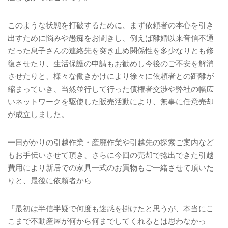
このような状態を打破するために、まず依頼者の本心を引き
出すために悩みや愚痴をお聞きし、例えば離婚以来音信不通
だった息子さんの連絡先を突き止め関係性を多少なりとも修
復させたり、生活保護の申請もお勧めし今後のご不安を解消
させたりと、様々な働きかけにより徐々に依頼者との距離が
縮まっていき、当然並行して行った債権者交渉や弊社の幅広
いネットワークを駆使した販売活動により、無事に任意売却
が成立しました。
一日がかりの引越作業・産廃作業や引越先の探索ご案内など
もお手伝いさせて頂き、さらに今回の売却で捻出できた引越
費用により新居での家具一式のお買物もご一緒させて頂いた
りと、最後に依頼者から
「最初は半信半疑で何度も迷惑を掛けたと思うが、本当にこ
こまで不動産屋が何から何までしてくれるとは思わなかっ