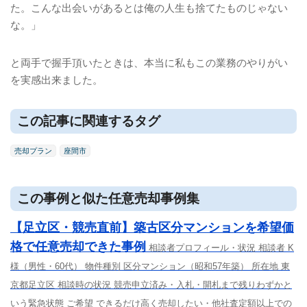
た。こんな出会いがあるとは俺の人生も捨てたものじゃない
な。」
と両手で握手頂いたときは、本当に私もこの業務のやりがい
を実感出来ました。
この記事に関連するタグ
売却プラン
座間市
この事例と似た任意売却事例集
【足立区・競売直前】築古区分マンションを希望価
格で任意売却できた事例
相談者プロフィール・状況 相談者 K
様（男性・60代） 物件種別 区分マンション（昭和57年築） 所在地 東
京都足立区 相談時の状況 競売申立済み・入札・開札まで残りわずかと
いう緊急状態 ご希望 できるだけ高く売却したい・他社査定額以上での