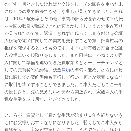
のです。何とかしなければと交渉をし、その回数を重ねた末
にひとつの案で解決できそうな兆しが見えてきました。それ
は、
10
％の配分案とその他に事前の振込分を合わせて
10
万円
を今回の取引で確認できれば何とかしましょうとの歩み寄り
が見られたのです。返済しきれずに残ってしまう部分を公証
人役場で返済に関しての契約を交わすことで第二抵当権者の
担保を確保するというものです。すぐに所有者と打合せ公証
人役場にいく段取りをしました。また同時に、かねてより購
入に関して準備を進めてきた買取業者とオーナーチェンジと
しての売買契約の締結、残金
決済
の準備を進め、さらには賃
貸に関しての契約準備も平行して行い、何とか競売になる前
に取引を終了することができました。ご本人たちもここ一年
の慌しさと、先の見えない不安から開放され、家族４人の平
穏な生活を取り戻すことができました。
ところが、賃貸として新たな生活が始まり１年も経たないう
ちにお父様がお亡くなりになりました。暫くしてご本人から
連絡が入り、実家が空家になってしまうのでそちらに移り住