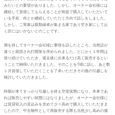
みたいとの要望がありました。しかし、オーナー会社様には
継続して賃借してもらえることが前提で購入していただいて
いる手前、何とか継続していただく方向で話しをしました。
しかし、ご実家は親類縁者が集まる家であり空き家にしてお
く訳にはいかないとのことです。
満を持してオーナー会社様に事情を話したところ、当然話が
違うと困惑され打開策を求められました。とにかく１年間は
借り続けていただき、退去後に出来るだけ高く販売するとい
うことで納得いただきました。そのことを
T
様に話し、あと数
ヶ月賃借していただくことを了承いただきその後の引越しを
検討していただきました。
時期が来てすっかり引越しを終え空室状態になり、本来であ
れば販売しやすい状態にはなりましたが、オーナー会社様に
は賃貸収入の見込みを含めて少々高めで購入していただきま
したので、中古物件として再販売する際も当然少し高めの価