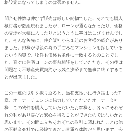
格設定になってしまうのは否めません。
問合せ件数は伸びず販売は厳しい鋳物でした。それでも購入
検討者が数組現れましたが、ローンが通らなかったり、価格
の交渉が大幅に入ったりと思うように事ははこびませんでし
た。そんな矢先に、仲介販社から１組のお客様の紹介があり
ました。娘様が母親の為の手ごろなマンションを探している
という内容で、物件も価格も条件に一致するとのことでし
た。直ぐに住宅ローンの事前相談をしていただき、その後は
問題なく不動産売買契約から残金決済まで無事に終了するこ
とが出来ました。
この一連の取引を振り返ると、当初支払いに行き詰まった
T
様、オーナーチェンジに協力していただいたオーナー会社
様、この物件を購入していただいたお客様と、各々にそれぞ
れの利があり喜びと安心を得ることができたのではないかと
思います。その間に立ちそれぞれの取引に関われたことは他
の不動産会社では経験できない貴重な体験だと思います。今