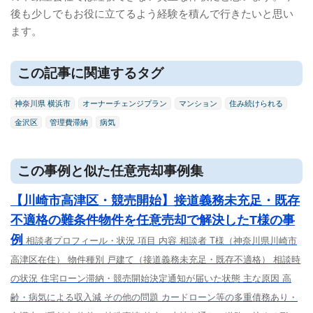
後も少しでもお役に立てるよう経験を積んで行きたいと思い
ます。
この記事に関連するタグ
神奈川県 横浜市
オーナーチェンジプラン
マンション
住み続けられる
金沢区
管理費滞納
病気
この事例と似た任意売却事例集
【川崎市高津区・競売開始】接道義務未充足・既存
不適格の難条件物件を任意売却で解決したT様の事
例
相談者プロフィール・状況 項目 内容 相談者 T様（神奈川県川崎市
高津区在住） 物件種別 戸建て（接道義務未充足・既存不適格） 相談時
の状況 住宅ローン滞納・競売開始決定通知が届いた状態 主な原因 高
齢・病気による収入減 その他の問題 カードローン等の多重債務あり・