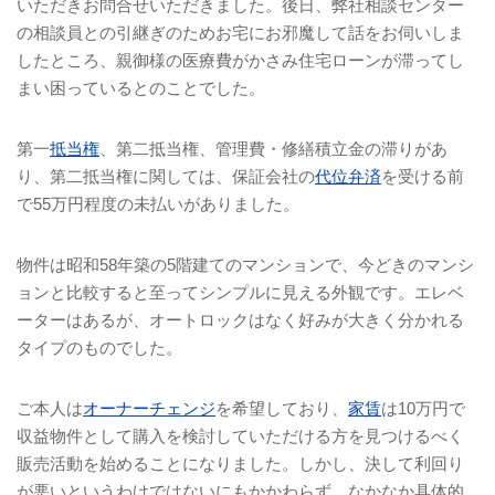
いただきお問合せいただきました。後日、弊社相談センター
の相談員との引継ぎのためお宅にお邪魔して話をお伺いしま
したところ、親御様の医療費がかさみ住宅ローンが滞ってし
まい困っているとのことでした。
第一
抵当権
、第二抵当権、管理費・修繕積立金の滞りがあ
り、第二抵当権に関しては、保証会社の
代位弁済
を受ける前
で
55
万円程度の未払いがありました。
物件は昭和
58
年築の
5
階建てのマンションで、今どきのマンシ
ョンと比較すると至ってシンプルに見える外観です。エレベ
ーターはあるが、オートロックはなく好みが大きく分かれる
タイプのものでした。
ご本人は
オーナーチェンジ
を希望しており、
家賃
は
10
万円で
収益物件として購入を検討していただける方を見つけるべく
販売活動を始めることになりました。しかし、決して利回り
が悪いというわけではないにもかかわらず、なかなか具体的