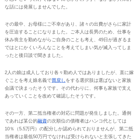
な話には発展しませんでした。
その最中、お母様にご不幸があり、諸々の出費がさらに家計
を圧迫することになりました。ご本人は長男のため、仕事を
休み喪主を勤めながらご自身のことも考え、
49
日が過ぎるま
ではとにかくいろんなことを考えてしまい気が滅入ってしま
ったと後日談で聞きました。
2
人の娘は成人しており各々勤め人ではありましたが、直に嫁
ぐことを考え娘名義で
買戻し
をする選択肢は選ばないと家族
会議で決まったそうです。その代わりに、何事も家族で支え
あっていくことを改めて確認したそうです。
その一方、第二抵当権者の対応に問題が発生しました。通例
であれば某公的
融資
の次順位の債権者はハンコ代としては
10
％（
5.5
万円）の配分しか認められておりませんが、第二抵
当権者は最低
50
万円でなければ受けられないと主張してきた