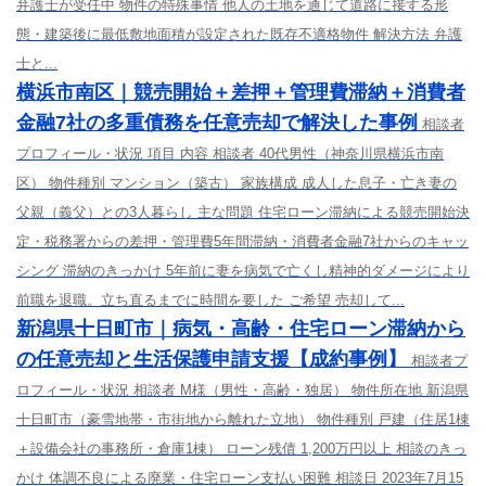
弁護士が受任中 物件の特殊事情 他人の土地を通じて道路に接する形
態・建築後に最低敷地面積が設定された既存不適格物件 解決方法 弁護
士と...
横浜市南区｜競売開始＋差押＋管理費滞納＋消費者
金融7社の多重債務を任意売却で解決した事例
相談者
プロフィール・状況 項目 内容 相談者 40代男性（神奈川県横浜市南
区） 物件種別 マンション（築古） 家族構成 成人した息子・亡き妻の
父親（義父）との3人暮らし 主な問題 住宅ローン滞納による競売開始決
定・税務署からの差押・管理費5年間滞納・消費者金融7社からのキャッ
シング 滞納のきっかけ 5年前に妻を病気で亡くし精神的ダメージにより
前職を退職。立ち直るまでに時間を要した ご希望 売却して...
新潟県十日町市｜病気・高齢・住宅ローン滞納から
の任意売却と生活保護申請支援【成約事例】
相談者プ
ロフィール・状況 相談者 M様（男性・高齢・独居） 物件所在地 新潟県
十日町市（豪雪地帯・市街地から離れた立地） 物件種別 戸建（住居1棟
＋設備会社の事務所・倉庫1棟） ローン残債 1,200万円以上 相談のきっ
かけ 体調不良による廃業・住宅ローン支払い困難 相談日 2023年7月15