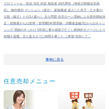
プロフィール・状況 項目 内容 相談者 40代男性（神奈川県横浜市南
区） 物件種別 マンション（築古） 家族構成 成人した息子・亡き妻の
父親（義父）との3人暮らし 主な問題 住宅ローン滞納による競売開始決
定・税務署からの差押・管理費5年間滞納・消費者金融7社からのキャッ
シング 滞納のきっかけ 5年前に妻を病気で亡くし精神的ダメージにより
前職を退職。立ち直るまでに時間を要した ご希望 売却して...
事例に戻る
任意売却メニュー