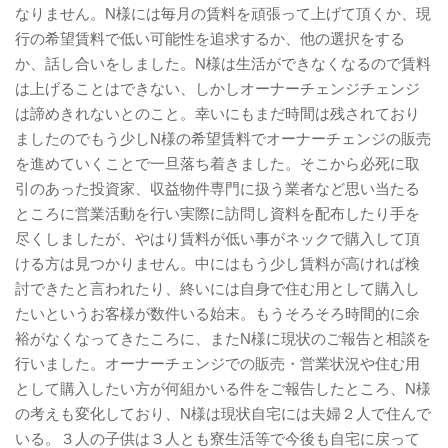
なりません。N様には毎月の賃料を頑張って上げて頂くか、現
行の希望賃料で低い可能性を追求するか、他の選択をする
か、話し合いをしました。N様は生活ができなくなるので賃料
は上げることはできない、しかしオーナーチェンジチェンジ
は諦めきれないとのこと。幸いにもまだ時間は残されており
ましたのでもう少しN様の希望賃料でオーナーチェンジの販売
を進めていくことで一旦落ち着きました。そこから必死に取
引のあった投資家、収益物件専門に扱う業者など思い当たる
ところに営業活動を行い実際に訪問し資料を配布したり手を
尽くしましたが、やはり賃料が低い事がネックで購入して頂
ける方は見つかりません。中にはもう少し賃料が高ければ検
討できたと言われたり、終いには自身で住む用として購入し
たいというお客様が数件いる始末。もうそろそろ時間的に余
裕がなくなってきたころに、またN様に現状のご報告と相談を
行いました。オーナーチェンジでの販売・営業状況や住む用
として購入したい方が何組かいる件をご報告したところ、N様
の考えも変化しており、N様は現状自宅には夫婦２人で住んで
いる。３人の子供は３人とも寮生活等で今後も自宅に戻って