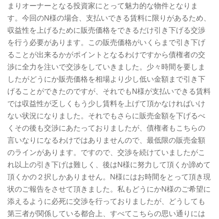
まりオーナーとなる投資家にとって魅力的な物件となりま
す。今回のN様の場合、支払いできる賃料に限りがあるため、
収益性を上げるために販売価格をできるだけ引き下げる交渉
を行う必要があります。この販売価格がいくらまで引き下げ
ることが出来るかがポイントとなるわけですから債権者の交
渉に全力を注いで交渉をしていきました。少々時間を要しま
したがどうにか販売価格を相場より少し低い金額まで引き下
げることができたのですが、それでもN様が支払いできる賃料
では収益性が乏しくもう少し賃料を上げて頂かなければいけ
ない状況になりました。それでもさらに販売金額を下げるべ
くその後も交渉にあたっておりましたが、債権者もこちらの
言いなりになるわけではありませんので、最低限の販売金額
のラインがあります。ですので、交渉を続けていましたがこ
れ以上の引き下げは難しく、後はN様に努力して頂くか諦めて
頂くかの２択しかありません。N様にはお時間をとって頂き現
状のご報告をさせて頂きました。私もどうにかN様のご希望に
添えるように必死に交渉を行っておりましたが、どうしても
第三者が関係している都合上、すべてこちらの思い通りには