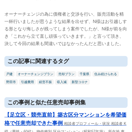
オーナーチェンジの為に債権者と交渉を行い、販売活動を精
一杯行いましたが思うような結果を出せず、N様はお引越しす
る形となり悔しさが残ってしまう案件でしたが、N様が前を向
き「これから立て直し頑張っていきます。」と言って頂き、
決して今回の結果も間違いではなかったんだと思いました。
この記事に関連するタグ
戸建
オーナーチェンジプラン
売却プラン
千葉県
住み続けられる
野田市
引越費用
経営不振
収入減
新型コロナ
この事例と似た任意売却事例集
【足立区・競売直前】築古区分マンションを希望価
格で任意売却できた事例
相談者プロフィール・状況 相談者 K
様（男性・60代） 物件種別 区分マンション（昭和57年築） 所在地 東