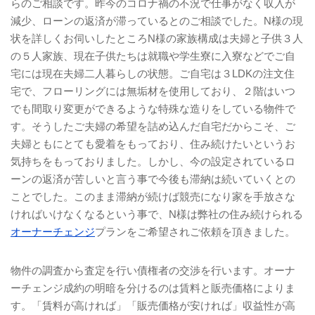
らのご相談です。昨今のコロナ禍の不況で仕事がなく収入が
減少、ローンの返済が滞っているとのご相談でした。N様の現
状を詳しくお伺いしたところN様の家族構成は夫婦と子供３人
の５人家族、現在子供たちは就職や学生寮に入寮などでご自
宅には現在夫婦二人暮らしの状態。ご自宅は３LDKの注文住
宅で、フローリングには無垢材を使用しており、２階はいつ
でも間取り変更ができるような特殊な造りをしている物件で
す。そうしたご夫婦の希望を詰め込んだ自宅だからこそ、ご
夫婦ともにとても愛着をもっており、住み続けたいというお
気持ちをもっておりました。しかし、今の設定されているロ
ーンの返済が苦しいと言う事で今後も滞納は続いていくとの
ことでした。このまま滞納が続けば競売になり家を手放さな
ければいけなくなるという事で、N様は弊社の住み続けられる
オーナーチェンジ
プランをご希望されご依頼を頂きました。
物件の調査から査定を行い債権者の交渉を行います。オーナ
ーチェンジ成約の明暗を分けるのは賃料と販売価格によりま
す。「賃料が高ければ」「販売価格が安ければ」収益性が高