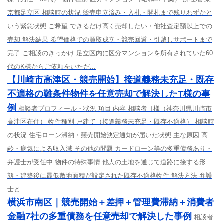
京都足立区 相談時の状況 競売申立済み・入札・開札まで残りわずかと
いう緊急状態 ご希望 できるだけ高く売却したい・他社査定額以上での
売却 解決結果 希望価格での買取成立・競売回避・引越しサポートまで
完了 ご相談のきっかけ 足立区内に区分マンションを所有されていた60
代のK様からご依頼をいただ...
【川崎市高津区・競売開始】接道義務未充足・既存
不適格の難条件物件を任意売却で解決したT様の事
例
相談者プロフィール・状況 項目 内容 相談者 T様（神奈川県川崎市
高津区在住） 物件種別 戸建て（接道義務未充足・既存不適格） 相談時
の状況 住宅ローン滞納・競売開始決定通知が届いた状態 主な原因 高
齢・病気による収入減 その他の問題 カードローン等の多重債務あり・
弁護士が受任中 物件の特殊事情 他人の土地を通じて道路に接する形
態・建築後に最低敷地面積が設定された既存不適格物件 解決方法 弁護
士と...
横浜市南区｜競売開始＋差押＋管理費滞納＋消費者
金融7社の多重債務を任意売却で解決した事例
相談者