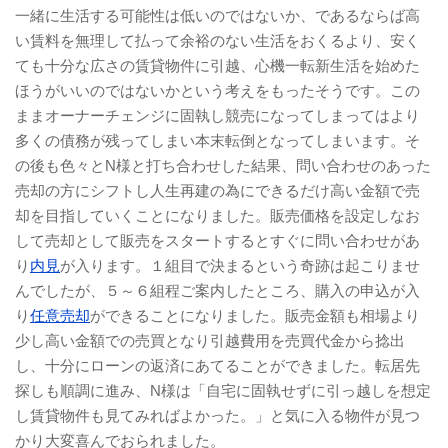
一緒に生活する可能性は低いのではないか、であるならば高
い賃料を無理して払って余裕のない生活をおくるより、安く
ても十分な広さの賃貸物件に引越、心機一転新生活を始めた
ほうがいいのではないかという考えをもったそうです。この
ままオーナーチェンジに固執し競売になってしまってはより
多くの債務が残ってしまい本末転倒となってしまいます。そ
の後も色々とN様と打ち合わせした結果、問い合わせのあった
売却の方にシフトし人生再建の為にできるだけ高い金額で売
却を目指していくことになりました。販売価格を設定しなお
して売却として販売をスタートするとすぐに問い合わせがあ
り
内見
が入ります。１組目で決まるという奇跡は起こりませ
んでしたが、５～６組程ご案内したところ、購入の申込が入
り
任意売却
ができることになりました。販売金額も相場より
少し高い金額での売買となり引越費用を売買代金から捻出
し、十分にローンの返済にあてることができました。転居先
探しも順調に進み、N様は「自宅に固執せずに引っ越しを想定
し賃貸物件も見てみればよかった。」と気に入る物件が見つ
かり大変喜んでおられました。