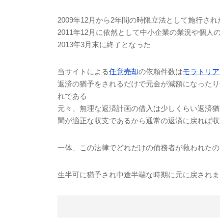
2009年12月から2年間の時限立法として施行され
2011年12月に依然として中小企業の業況や個
2013年3月末に終了となった
当サイトによる
任意売却
の依頼件数は
モラトリア
返済の猶予をされるだけで元金が減額になったり
れである
元々、無理な返済計画の借入は少しくらい返済猶
間が適正な収支であるから通常の返済に戻れば収
一体、この法律でどれだけの債務者が救われたの
生半可に猶予され中途半端な時期に元に戻されま