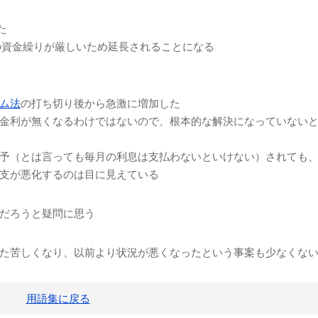
た
人の資金繰りが厳しいため延長されることになる
ム法
の打ち切り後から急激に増加した
金利が無くなるわけではないので、根本的な解決になっていない
予（とは言っても毎月の利息は支払わないといけない）されても
支が悪化するのは目に見えている
だろうと疑問に思う
た苦しくなり、以前より状況が悪くなったという事案も少なくな
用語集に戻る