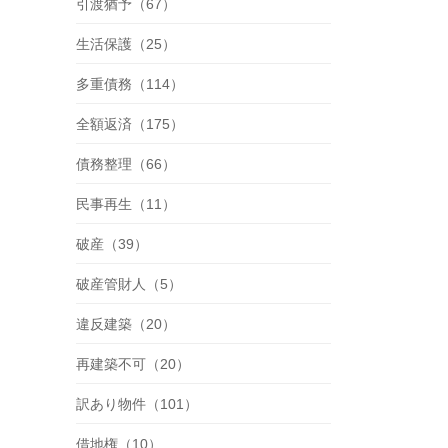
引渡猶予（67）
生活保護（25）
多重債務（114）
全額返済（175）
債務整理（66）
民事再生（11）
破産（39）
破産管財人（5）
違反建築（20）
再建築不可（20）
訳あり物件（101）
借地権（10）