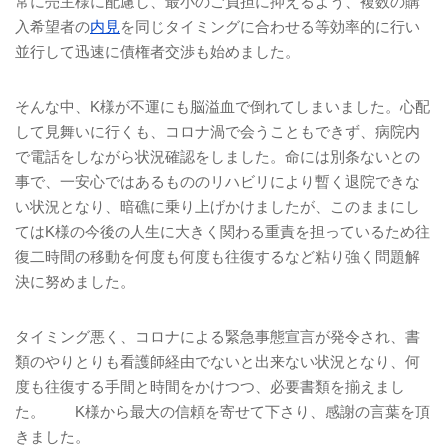
常に売主様に配慮し、最小のご負担に抑えるよう、複数の購
入希望者の
内見
を同じタイミングに合わせる等効率的に行い
並行して迅速に債権者交渉も始めました。
そんな中、
K
様が不運にも脳溢血で倒れてしまいました。心配
して見舞いに行くも、コロナ渦で会うこともできず、病院内
で電話をしながら状況確認をしました。命には別条ないとの
事で、一安心ではあるもののリハビリにより暫く退院できな
い状況となり、暗礁に乗り上げかけましたが、このままにし
ては
K
様の今後の人生に大きく関わる重責を担っているため往
復二時間の移動を何度も何度も往復するなど粘り強く問題解
決に努めました。
タイミング悪く、コロナによる緊急事態宣言が発令され、書
類のやりとりも看護師経由でないと出来ない状況となり、何
度も往復する手間と時間をかけつつ、必要書類を揃えまし
た。
K
様から最大の信頼を寄せて下さり、感謝の言葉を頂
きました。