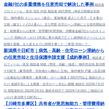
金融7社の多重債務を任意売却で解決した事例
相談者
プロフィール・状況 項目 内容 相談者 40代男性（神奈川県横浜市南
区） 物件種別 マンション（築古） 家族構成 成人した息子・亡き妻の
父親（義父）との3人暮らし 主な問題 住宅ローン滞納による競売開始決
定・税務署からの差押・管理費5年間滞納・消費者金融7社からのキャッ
シング 滞納のきっかけ 5年前に妻を病気で亡くし精神的ダメージにより
前職を退職。立ち直るまでに時間を要した ご希望 売却して...
新潟県十日町市｜病気・高齢・住宅ローン滞納から
の任意売却と生活保護申請支援【成約事例】
相談者プ
ロフィール・状況 相談者 M様（男性・高齢・独居） 物件所在地 新潟県
十日町市（豪雪地帯・市街地から離れた立地） 物件種別 戸建（住居1棟
＋設備会社の事務所・倉庫1棟） ローン残債 1,200万円以上 相談のきっ
かけ 体調不良による廃業・住宅ローン支払い困難 相談日 2023年7月15
日 買取契約日 2024年3月3日 最終売却完了 2025年7月18日 ご相談のき
っかけ 新潟県十日町市に...
【川崎市多摩区】共有者が意思無能力・管理費滞納