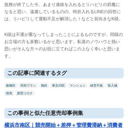
急務が終了した今、あまり連絡を入れるとリハビリの邪魔に
なると思い、遠慮しているものの、時折入れる
LINE
の回答に
は、リハビリして運動不足が解消した！などと前向きな
K
様。
K
様は不運が重なってしまったことによるものですが、同様の
お立場の方も多数いるかと思います。私達のノウハウと熱い
思いがそんな方々のお役に立てればこの上なく幸いと思いま
す。
この記事に関連するタグ
板橋区
売却プラン
相続
東京23区
マンション
経営不振
収入減
病気
新型コロナ
この事例と似た任意売却事例集
横浜市南区｜競売開始＋差押＋管理費滞納＋消費者