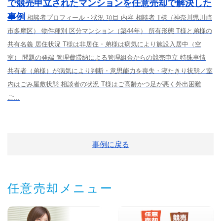
で競売申立されたマンションを任意売却で解決した
事例
相談者プロフィール・状況 項目 内容 相談者 T様（神奈川県川崎
市多摩区） 物件種別 区分マンション（築44年） 所有形態 T様と弟様の
共有名義 居住状況 T様は非居住・弟様は病気により施設入居中（空
室） 問題の発端 管理費滞納による管理組合からの競売申立 特殊事情
共有者（弟様）が病気により判断・意思能力を喪失・寝たきり状態／室
内はごみ屋敷状態 相談者の状況 T様はご高齢かつ足が悪く外出困難
ご...
事例に戻る
任意売却メニュー