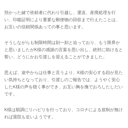
預かった鍵で依頼者に代わり引越し、運送、産廃処理を行
い、印鑑証明により重要な郵便物の回収まで行えたことは、
お互いの信頼関係あっての事と思います。
そうしながらも制限時間は刻一刻と迫っており、もう限界か
と思いましたが
K
様の感謝の言葉を思い出し、絶対に助けると
誓い、どうにかお引渡しを迎えることができました。
思えば、途中からは仕事と言うより、
K
様の安心する顔が見た
い気持ちとなっており、引渡しのご報告では、ようやく安心
した
K
様の声を聴く事ができ、お互い胸を撫でおろしたしだい
です。
K
様は順調にリハビリを行っており、コロナによる規制が無け
れば退院も近いようです。