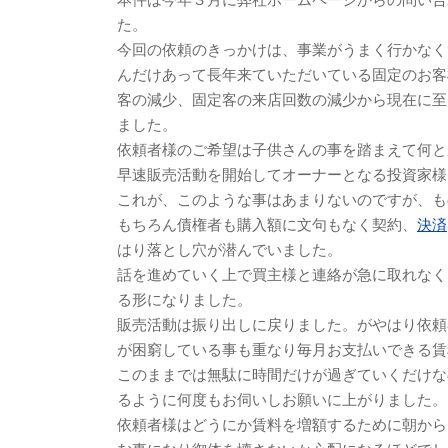
た。
今回の依頼のきっかけは、事業がうまく行かなく
んだけあって長年来ていただいている固定のお客
客の減少、固定客の来店回数の減少から現在に至
ました。
依頼者様のご希望は子供さんの事を踏まえて何と
早速販売活動を開始してオーナーとなる投資家様
これが、このような事はあまりないのですが、も
もちろん債権者も購入額に文句もなく契約、
決済
はり落とし穴が潜んでいました。
話を進めていく上で買主様と連絡が急に取れなく
る形になりました。
販売活動は振り出しに戻りました。がやはり依頼
が困窮している事も重なり毎月お支払いできる賃
このままでは無駄に時間だけが過ぎていくだけな
るように何度もお伺いしお願いに上がりました。
依頼者様はどうにか賃料を増額するために朝から