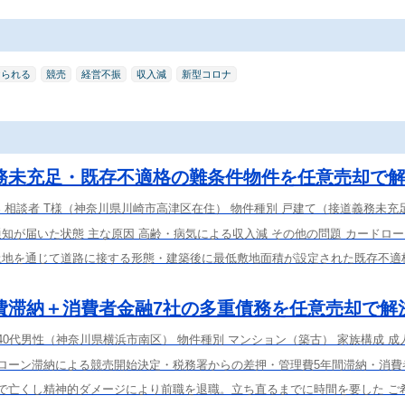
けられる
競売
経営不振
収入減
新型コロナ
務未充足・既存不適格の難条件物件を任意売却で
容 相談者 T様（神奈川県川崎市高津区在住） 物件種別 戸建て（接道義務未充
知が届いた状態 主な原因 高齢・病気による収入減 その他の問題 カードロ
土地を通じて道路に接する形態・建築後に最低敷地面積が設定された既存不適
費滞納＋消費者金融7社の多重債務を任意売却で解
 40代男性（神奈川県横浜市南区） 物件種別 マンション（築古） 家族構成 成
宅ローン滞納による競売開始決定・税務署からの差押・管理費5年間滞納・消費
気で亡くし精神的ダメージにより前職を退職。立ち直るまでに時間を要した ご希