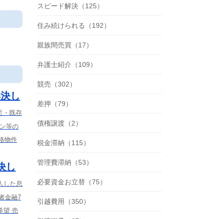
スピード解決（125）
住み続けられる（192）
親族間売買（17）
弁護士紹介（109）
競売（302）
解決し
差押（79）
足・既存
債権譲渡（2）
ーン等の
格物件
税金滞納（115）
管理費滞納（53）
決し
必要資金お立替（75）
人した息
者金融7
引越費用（350）
望 売