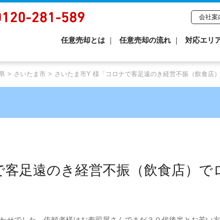
会社案
任意売却とは
任意売却の流れ
対応エリ
県
さいたま市
さいたま市Y 様「コロナで客足遠のき経営不振（飲食店
で客足遠のき経営不振（飲食店）で
わせでした。依頼者様はお寿司屋さんでまだ３０代後半とお若い