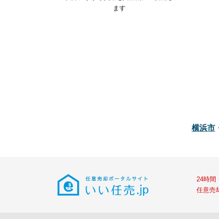
ます
横浜市
24時
任意売