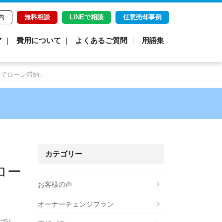
内
無料相談
LINEで相談
任意売却事例
ア
費用について
よくあるご質問
用語集
）でローン滞納」
カテゴリー
ロー
お客様の声
オーナーチェンジプラン
方でし