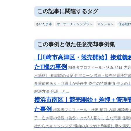
この記事に関連するタグ
さいたま市
オーナーチェンジプラン
マンション
住み続
この事例と似た任意売却事例集
【川崎市高津区・競売開始】接道義
たT様の事例
相談者プロフィール・状況 項目 内
不適格） 相談時の状況 住宅ローン滞納・競売開始決定通
多重債務あり・弁護士が受任中 物件の特殊事情 他人の
解決方法 弁護士と...
横浜市南区｜競売開始＋差押＋管理
た事例
相談者プロフィール・状況 項目 内容 相談者
子・亡き妻の父親（義父）との3人暮らし 主な問題 住
社からのキャッシング 滞納のきっかけ 5年前に妻を病