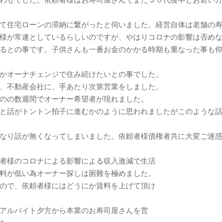
て住宅ローンの滞納に繋がったと伺いました。経営自体は老舗の
様が常連としているらしいのですが、やはりコロナの影響は否め
るとの事です。子供さんも一番お金のかかる時期も重なった事も
かオーナチェンジで住み続けたいとの事でした。
、不動産会社に、手あたり次第営業をしました。
のの数週間でオーナー希望者が現れました。
と話がトントン拍子に進むかのように思われましたがこのような
なり話が無くなってしまいました。依頼者様債権者共に大変ご迷
者様のコロナによる影響による収入激減で生活
料が低い為オーナー探しは困難を極めました。
ので、依頼者様にはどうにか賃料を上げて頂け
アルバイト夕方から本業のお寿司屋さんを営