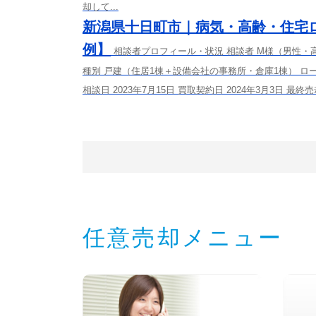
却して...
新潟県十日町市｜病気・高齢・住宅
例】
相談者プロフィール・状況 相談者 M様（男性・
種別 戸建（住居1棟＋設備会社の事務所・倉庫1棟） ロー
相談日 2023年7月15日 買取契約日 2024年3月3日 最終
任意売却メニュー