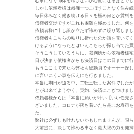
む事になり御体を壊さないか心配になるほどでし
しかし依頼者様は愚痴一つこぼすことなく住み続
毎日休みなく働き続ける日々を極め何とか賃料を
債権者交渉ですがこれも困難を極めました。何を
依頼者様に申し訳が立たず諦めずに繰り返しまし
債権者もこちらの粘りに折れたのか話を聞いてく
けるようになったとはいえこちらが探し当てた買
そうこうしているうちに、裁判所から依頼者様宅
日が決まり債権者からも決済日はこの日までに行
もうここまで来たら弊社も総動員でオーナー探し
に言いにくい事を伝えにも行きました。
本当に期日が迫る中、二転三転した案件でしたが
とが出来てようやく、契約、決済にこぎつけまし
依頼者様からは「本当に願いが叶い【いい任売さ
ざいました。コロナが落ち着いたら是非お寿司を
た。
弊社は必ずしも叶わないかもしれませんが、限ら
大前提に、決して諦める事なく最大限の力を発揮