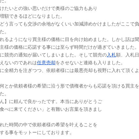
た。
けたいとの強い思いだけで奥様のご協力もあり
増額できるほどになりました。
どう言っても交渉の余地がなくいい加減諦めかけましたがここで
た。
れるようになり買主様の価格に目を向け始めました。しかし話は
主様の価格に応諾する事には至らず時間だけが過ぎていきました
に競売の通知が届いてしまいました。そして競売の
入札
額、入札
えないのであれは
任意売却
をさせないと連絡も入りました。
に全精力を注ぎつつ、依頼者様には最悪売却も視野に入れて頂く
何とか依頼者様の希望に沿う形で債権者からも応諾を頂ける買主
た。
ん】に頼んで良かったです。本当にありがとうご
食べに来てください」と有難いお言葉を頂きまし
れた時間の中で依頼者様の希望を叶えることを
する事をモットーにしております。