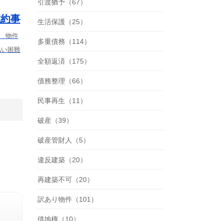
引渡猶予（67）
成約事
生活保護（25）
） 物件
多重債務（114）
払い困難
全額返済（175）
債務整理（66）
民事再生（11）
破産（39）
破産管財人（5）
違反建築（20）
再建築不可（20）
訳あり物件（101）
借地権（10）