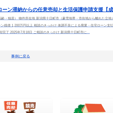
ローン滞納からの任意売却と生活保護申請支援【
高齢・独居） 物件所在地 新潟県十日町市（豪雪地帯・市街地から離れた立地
ン残債 1,200万円以上 相談のきっかけ 体調不良による廃業・住宅ローン支
売却完了 2025年7月18日 ご相談のきっかけ 新潟県十日町市に...
事例に戻る