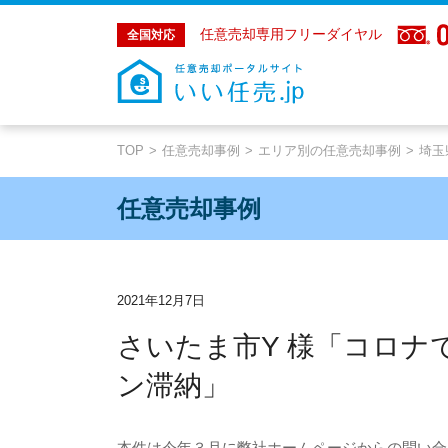
任意売却専用フリーダイヤル
全国対応
TOP
任意売却事例
エリア別の任意売却事例
埼玉
任意売却事例
2021年12月7日
さいたま市Y 様「コロナ
ン滞納」
本件は今年３月に弊社ホームページからの問い合