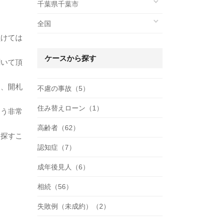
千葉県千葉市
全国
負けては
ケースから探す
聞いて頂
。
日、開札
不慮の事故（5）
住み替えローン（1）
よう非常
高齢者（62）
を探すこ
認知症（7）
成年後見人（6）
相続（56）
失敗例（未成約）（2）