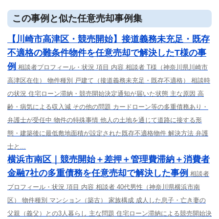
この事例と似た任意売却事例集
【川崎市高津区・競売開始】接道義務未充足・既存
不適格の難条件物件を任意売却で解決したT様の事
例
相談者プロフィール・状況 項目 内容 相談者 T様（神奈川県川崎市
高津区在住） 物件種別 戸建て（接道義務未充足・既存不適格） 相談時
の状況 住宅ローン滞納・競売開始決定通知が届いた状態 主な原因 高
齢・病気による収入減 その他の問題 カードローン等の多重債務あり・
弁護士が受任中 物件の特殊事情 他人の土地を通じて道路に接する形
態・建築後に最低敷地面積が設定された既存不適格物件 解決方法 弁護
士と...
横浜市南区｜競売開始＋差押＋管理費滞納＋消費者
金融7社の多重債務を任意売却で解決した事例
相談者
プロフィール・状況 項目 内容 相談者 40代男性（神奈川県横浜市南
区） 物件種別 マンション（築古） 家族構成 成人した息子・亡き妻の
父親（義父）との3人暮らし 主な問題 住宅ローン滞納による競売開始決