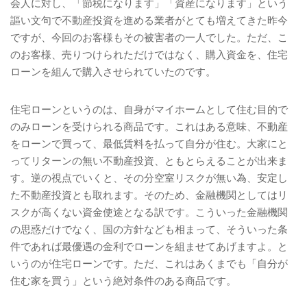
会人に対し、「節税になります」「資産になります」という
謳い文句で不動産投資を進める業者がとても増えてきた昨今
ですが、今回のお客様もその被害者の一人でした。ただ、こ
のお客様、売りつけられただけではなく、購入資金を、住宅
ローンを組んで購入させられていたのです。
住宅ローンというのは、自身がマイホームとして住む目的で
のみローンを受けられる商品です。これはある意味、不動産
をローンで買って、最低賃料を払って自分が住む。大家にと
ってリターンの無い不動産投資、ともとらえることが出来ま
す。逆の視点でいくと、その分空室リスクが無い為、安定し
た不動産投資とも取れます。そのため、金融機関としてはリ
スクが高くない資金使途となる訳です。こういった金融機関
の思惑だけでなく、国の方針なども相まって、そういった条
件であれば最優遇の金利でローンを組ませてあげますよ。と
いうのが住宅ローンです。ただ、これはあくまでも「自分が
住む家を買う」という絶対条件のある商品です。