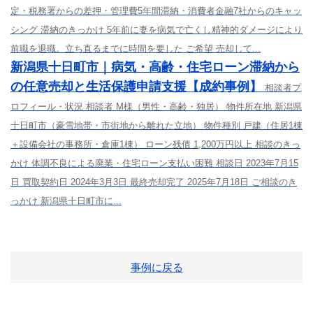
定・税務署からの差押・管理費5年間滞納・消費者金融7社からのキャッ
シング 滞納のきっかけ 5年前に妻を病気で亡くし精神的ダメージにより
前職を退職。立ち直るまでに時間を要した ご希望 売却して...
新潟県十日町市｜病気・高齢・住宅ローン滞納から
の任意売却と生活保護申請支援【成約事例】
相談者プ
ロフィール・状況 相談者 M様（男性・高齢・独居） 物件所在地 新潟県
十日町市（豪雪地帯・市街地から離れた立地） 物件種別 戸建（住居1棟
＋設備会社の事務所・倉庫1棟） ローン残債 1,200万円以上 相談のきっ
かけ 体調不良による廃業・住宅ローン支払い困難 相談日 2023年7月15
日 買取契約日 2024年3月3日 最終売却完了 2025年7月18日 ご相談のき
っかけ 新潟県十日町市に...
事例に戻る