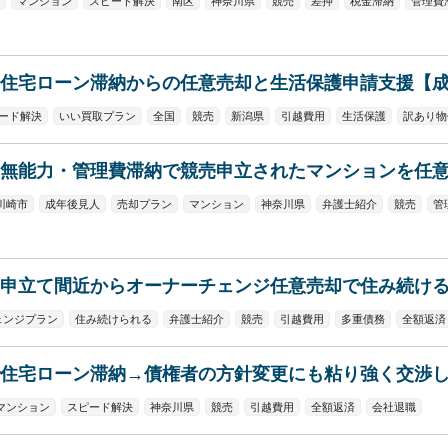
マンション
スピード解決
南区
神奈川県
競売
差押
税金滞納
管理費
住宅ローン滞納からの任意売却と生活保護申請支援【
ード解決
いい買取プラン
全国
競売
新潟県
引越費用
生活保護
訳あり物
無能力・管理費滞納で競売申立されたマンションを任
川崎市
成年後見人
売却プラン
マンション
神奈川県
弁護士紹介
競売
管
申立て間近からオーナーチェンジ任意売却で住み続ける
ェンジプラン
住み続けられる
弁護士紹介
競売
引越費用
多重債務
全額返済
住宅ローン滞納→債権者の方針変更にも粘り強く交渉
マンション
スピード解決
神奈川県
競売
引越費用
全額返済
会社退職