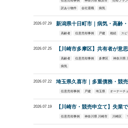
任意売却事例
神奈川県 横浜市
売却プラン
訳あり物件
会社退職
病気
新潟県十日町市｜病気・高齢・
2026.07.29
高齢者
任意売却事例
戸建
相続
スピ
【川崎市多摩区】共有者が意思
2026.07.25
高齢者
任意売却事例
多摩区
神奈川県 
病気
埼玉県久喜市｜多重債務・競売
2026.07.22
任意売却事例
戸建
埼玉県
オーナーチ
【川崎市・競売申立て】失業で
2026.07.19
任意売却事例
神奈川県 川崎市
川崎区