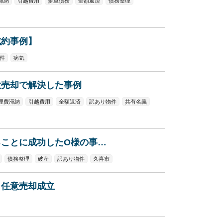
滞納
引越費用
多重債務
全額返済
債務整理
成約事例】
件
病気
意売却で解決した事例
理費滞納
引越費用
全額返済
訳あり物件
共有名義
ことに成功したO様の事…
債務整理
破産
訳あり物件
久喜市
し任意売却成立