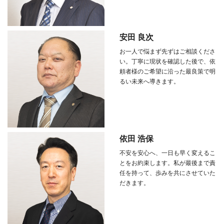
安田 良次
お一人で悩まず先ずはご相談くださ
い。丁寧に現状を確認した後で、依
頼者様のご希望に沿った最良策で明
るい未来へ導きます。
依田 浩保
不安を安心へ、一日も早く変えるこ
とをお約束します。私が最後まで責
任を持って、歩みを共にさせていた
だきます。