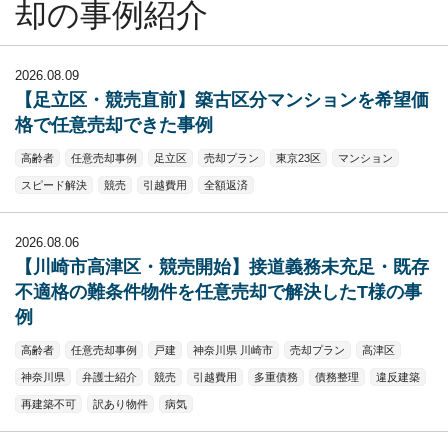
却の事例紹介
2026.08.09
【足立区・競売直前】築古区分マンションを希望価
格で任意売却できた事例
高齢者
任意売却事例
足立区
売却プラン
東京23区
マンション
スピード解決
競売
引越費用
全額返済
2026.08.06
【川崎市高津区・競売開始】接道義務未充足・既存
不適格の難条件物件を任意売却で解決したT様の事
例
高齢者
任意売却事例
戸建
神奈川県 川崎市
売却プラン
高津区
神奈川県
弁護士紹介
競売
引越費用
多重債務
債務整理
違反建築
再建築不可
訳あり物件
病気