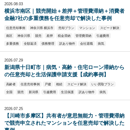
2026.08.03
横浜市南区｜競売開始＋差押＋管理費滞納＋消費者
金融7社の多重債務を任意売却で解決した事例
任意売却事例
神奈川県 横浜市
売却プラン
マンション
スピード解決
南区
神奈川県
競売
差押
税金滞納
管理費滞納
引越費用
多重債務
全額返済
債務整理
訳あり物件
会社退職
病気
2026.07.29
新潟県十日町市｜病気・高齢・住宅ローン滞納から
の任意売却と生活保護申請支援【成約事例】
高齢者
任意売却事例
戸建
相続
スピード解決
いい買取プラン
全国
競売
新潟県
引越費用
生活保護
訳あり物件
病気
2026.07.25
【川崎市多摩区】共有者が意思無能力・管理費滞納
で競売申立されたマンションを任意売却で解決した