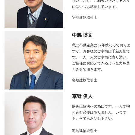
頂いており、ご相談いただける方々
にはいつも感謝しています。
宅地建物取引士
中脇 博文
私は不動産業に
37
年携わっておりま
すが、お客様のご事情は千差万別で
す。一人一人のご事情に寄り添い、
ご信任にお応えできるよう全力を尽
くさせて頂きます。
宅地建物取引士
草野 俊人
悩みは解決への糸口です。一人で抱
え込む必要はありません。いつで
も、何でもお話し下さい。
宅地建物取引士