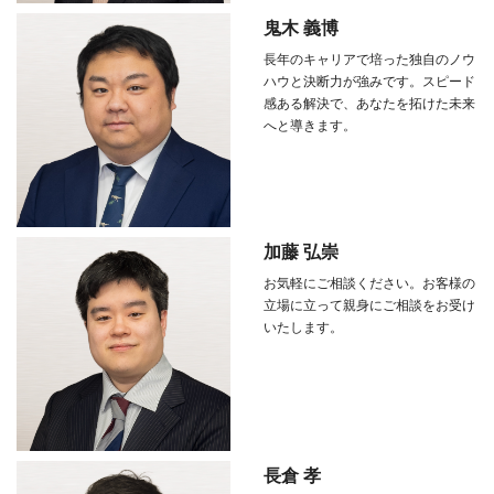
鬼木 義博
長年のキャリアで培った独自のノウ
ハウと決断力が強みです。スピード
感ある解決で、あなたを拓けた未来
へと導きます。
加藤 弘崇
お気軽にご相談ください。お客様の
立場に立って親身にご相談をお受け
いたします。
長倉 孝