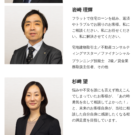
岩崎 理輝
フラットで住宅ローンを組み、返済
やトラブルでお困りのお客様。私に
ご相談ください。私にお任せくださ
い。私に解決させてください。
宅地建物取引士／不動産コンサルテ
ィングマスター／ファイナンシャル
プランニング技能士
2
級／貸金業
務取扱主任者、その他
杉﨑 望
悩みや不安を誰にも言えず抱えこん
でしまっていたお客様が、「あの時
勇気を出して相談してよかった！」
と、未来のお客様自身が、当社に相
談した自分自身に感謝したくなる程
の満足度を目指しています。