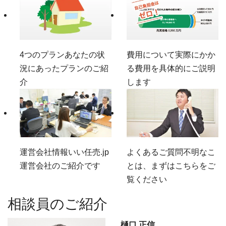
4つのプラン
あなたの状
費用について
実際にかか
況にあったプランのご紹
る費用を具体的にご説明
介
します
運営会社情報
いい任売.jp
よくあるご質問
不明なこ
運営会社のご紹介です
とは、まずはこちらをご
覧ください
相談員のご紹介
樋口 正信