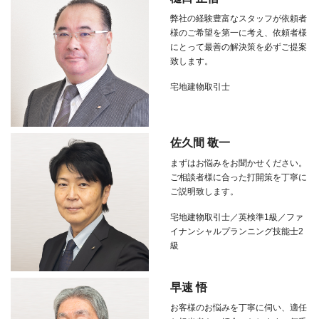
弊社の経験豊富なスタッフが依頼者
様のご希望を第一に考え、依頼者様
にとって最善の解決策を必ずご提案
致します。
宅地建物取引士
佐久間 敬一
まずはお悩みをお聞かせください。
ご相談者様に合った打開策を丁寧に
ご説明致します。
宅地建物取引士／英検準1級／ファ
イナンシャルプランニング技能士2
級
早速 悟
お客様のお悩みを丁寧に伺い、適任