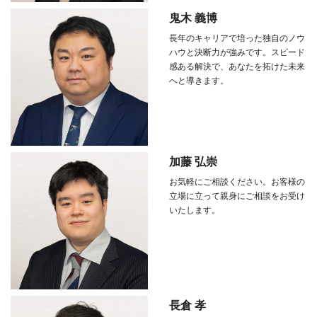
鬼木 義博
長年のキャリアで培った独自のノウ
ハウと決断力が強みです。スピード
感ある解決で、あなたを拓けた未来
へと導きます。
加藤 弘崇
お気軽にご相談ください。お客様の
立場に立って親身にご相談をお受け
いたします。
長倉 孝