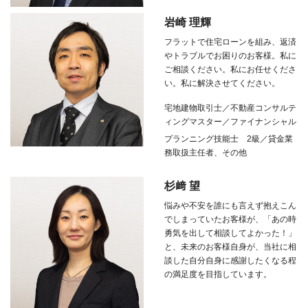
岩崎 理輝
フラットで住宅ローンを組み、返済
やトラブルでお困りのお客様。私に
ご相談ください。私にお任せくださ
い。私に解決させてください。
宅地建物取引士／不動産コンサルテ
ィングマスター／ファイナンシャル
プランニング技能士
2
級／貸金業
務取扱主任者、その他
杉﨑 望
悩みや不安を誰にも言えず抱えこん
でしまっていたお客様が、「あの時
勇気を出して相談してよかった！」
と、未来のお客様自身が、当社に相
談した自分自身に感謝したくなる程
の満足度を目指しています。