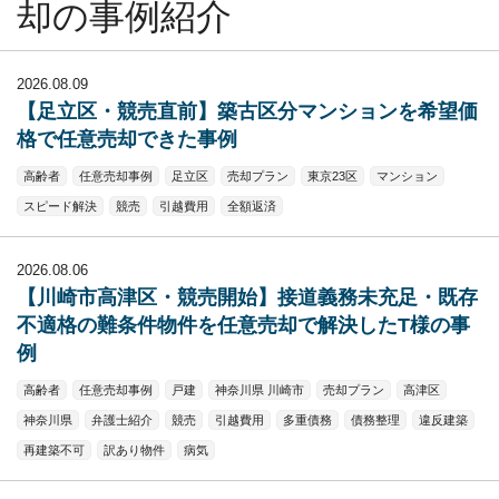
却の事例紹介
2026.08.09
【足立区・競売直前】築古区分マンションを希望価
格で任意売却できた事例
高齢者
任意売却事例
足立区
売却プラン
東京23区
マンション
スピード解決
競売
引越費用
全額返済
2026.08.06
【川崎市高津区・競売開始】接道義務未充足・既存
不適格の難条件物件を任意売却で解決したT様の事
例
高齢者
任意売却事例
戸建
神奈川県 川崎市
売却プラン
高津区
神奈川県
弁護士紹介
競売
引越費用
多重債務
債務整理
違反建築
再建築不可
訳あり物件
病気