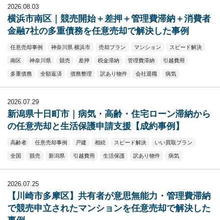
2026.08.03
横浜市南区｜競売開始＋差押＋管理費滞納＋消費者
金融7社の多重債務を任意売却で解決した事例
任意売却事例
神奈川県 横浜市
売却プラン
マンション
スピード解決
南区
神奈川県
競売
差押
税金滞納
管理費滞納
引越費用
多重債務
全額返済
債務整理
訳あり物件
会社退職
病気
2026.07.29
新潟県十日町市｜病気・高齢・住宅ローン滞納から
の任意売却と生活保護申請支援【成約事例】
高齢者
任意売却事例
戸建
相続
スピード解決
いい買取プラン
全国
競売
新潟県
引越費用
生活保護
訳あり物件
病気
2026.07.25
【川崎市多摩区】共有者が意思無能力・管理費滞納
で競売申立されたマンションを任意売却で解決した