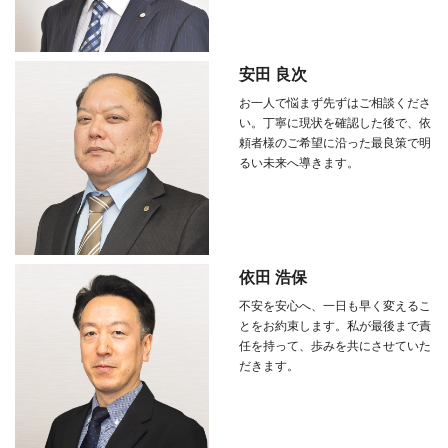
安田 良次
お一人で悩まず先ずはご相談くださ
い。丁寧に現状を確認した後で、依
頼者様のご希望に沿った最良策で明
るい未来へ導きます。
依田 浩保
不安を安心へ、一日も早く変えるこ
とをお約束します。私が最後まで責
任を持って、歩みを共にさせていた
だきます。