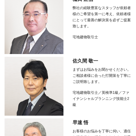
弊社の経験豊富なスタッフが依頼者
様のご希望を第一に考え、依頼者様
にとって最善の解決策を必ずご提案
致します。
宅地建物取引士
佐久間 敬一
まずはお悩みをお聞かせください。
ご相談者様に合った打開策を丁寧に
ご説明致します。
宅地建物取引士／英検準1級／ファ
イナンシャルプランニング技能士2
級
早速 悟
お客様のお悩みを丁寧に伺い、適任