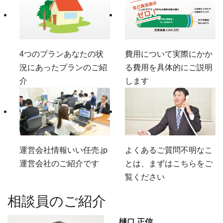
4つのプラン
あなたの状
費用について
実際にかか
況にあったプランのご紹
る費用を具体的にご説明
介
します
運営会社情報
いい任売.jp
よくあるご質問
不明なこ
運営会社のご紹介です
とは、まずはこちらをご
覧ください
相談員のご紹介
樋口 正信