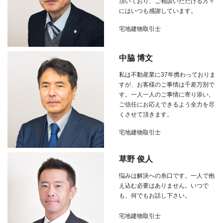
頂いており、ご相談いただける方々
にはいつも感謝しています。
宅地建物取引士
中脇 博文
私は不動産業に
37
年携わっておりま
すが、お客様のご事情は千差万別で
す。一人一人のご事情に寄り添い、
ご信任にお応えできるよう全力を尽
くさせて頂きます。
宅地建物取引士
草野 俊人
悩みは解決への糸口です。一人で抱
え込む必要はありません。いつで
も、何でもお話し下さい。
宅地建物取引士