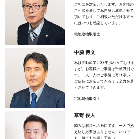
ご相談を対応いたします。お客様の
ご相談を通して私自身も成長させて
頂いており、ご相談いただける方々
にはいつも感謝しています。
宅地建物取引士
中脇 博文
私は不動産業に
37
年携わっておりま
すが、お客様のご事情は千差万別で
す。一人一人のご事情に寄り添い、
ご信任にお応えできるよう全力を尽
くさせて頂きます。
宅地建物取引士
草野 俊人
悩みは解決への糸口です。一人で抱
え込む必要はありません。いつで
も、何でもお話し下さい。