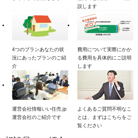
説します
4つのプラン
あなたの状
費用について
実際にかか
況にあったプランのご紹
る費用を具体的にご説明
介
します
運営会社情報
いい任売.jp
よくあるご質問
不明なこ
運営会社のご紹介です
とは、まずはこちらをご
覧ください