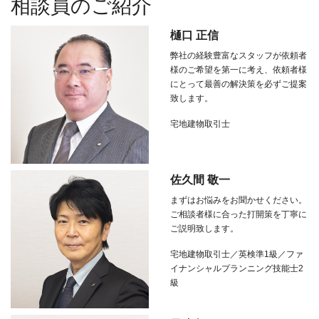
相談員のご紹介
樋口 正信
弊社の経験豊富なスタッフが依頼者
様のご希望を第一に考え、依頼者様
にとって最善の解決策を必ずご提案
致します。
宅地建物取引士
佐久間 敬一
まずはお悩みをお聞かせください。
ご相談者様に合った打開策を丁寧に
ご説明致します。
宅地建物取引士／英検準1級／ファ
イナンシャルプランニング技能士2
級