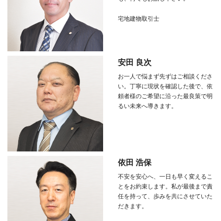
宅地建物取引士
安田 良次
お一人で悩まず先ずはご相談くださ
い。丁寧に現状を確認した後で、依
頼者様のご希望に沿った最良策で明
るい未来へ導きます。
依田 浩保
不安を安心へ、一日も早く変えるこ
とをお約束します。私が最後まで責
任を持って、歩みを共にさせていた
だきます。