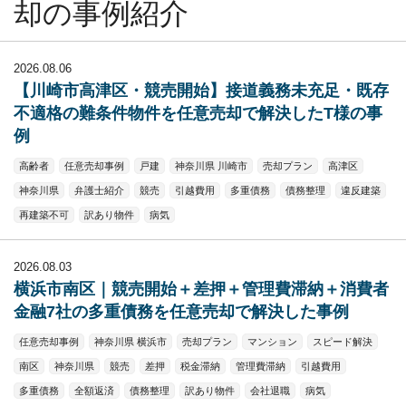
却の事例紹介
2026.08.06
【川崎市高津区・競売開始】接道義務未充足・既存
不適格の難条件物件を任意売却で解決したT様の事
例
高齢者
任意売却事例
戸建
神奈川県 川崎市
売却プラン
高津区
神奈川県
弁護士紹介
競売
引越費用
多重債務
債務整理
違反建築
再建築不可
訳あり物件
病気
2026.08.03
横浜市南区｜競売開始＋差押＋管理費滞納＋消費者
金融7社の多重債務を任意売却で解決した事例
任意売却事例
神奈川県 横浜市
売却プラン
マンション
スピード解決
南区
神奈川県
競売
差押
税金滞納
管理費滞納
引越費用
多重債務
全額返済
債務整理
訳あり物件
会社退職
病気