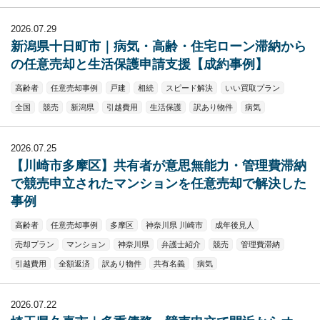
2026.07.29
新潟県十日町市｜病気・高齢・住宅ローン滞納から
の任意売却と生活保護申請支援【成約事例】
高齢者
任意売却事例
戸建
相続
スピード解決
いい買取プラン
全国
競売
新潟県
引越費用
生活保護
訳あり物件
病気
2026.07.25
【川崎市多摩区】共有者が意思無能力・管理費滞納
で競売申立されたマンションを任意売却で解決した
事例
高齢者
任意売却事例
多摩区
神奈川県 川崎市
成年後見人
売却プラン
マンション
神奈川県
弁護士紹介
競売
管理費滞納
引越費用
全額返済
訳あり物件
共有名義
病気
2026.07.22