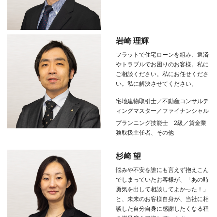
岩崎 理輝
フラットで住宅ローンを組み、返済
やトラブルでお困りのお客様。私に
ご相談ください。私にお任せくださ
い。私に解決させてください。
宅地建物取引士／不動産コンサルテ
ィングマスター／ファイナンシャル
プランニング技能士
2
級／貸金業
務取扱主任者、その他
杉﨑 望
悩みや不安を誰にも言えず抱えこん
でしまっていたお客様が、「あの時
勇気を出して相談してよかった！」
と、未来のお客様自身が、当社に相
談した自分自身に感謝したくなる程