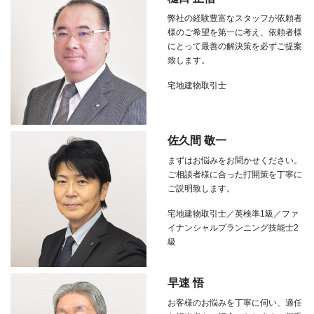
弊社の経験豊富なスタッフが依頼者
様のご希望を第一に考え、依頼者様
にとって最善の解決策を必ずご提案
致します。
宅地建物取引士
佐久間 敬一
まずはお悩みをお聞かせください。
ご相談者様に合った打開策を丁寧に
ご説明致します。
宅地建物取引士／英検準1級／ファ
イナンシャルプランニング技能士2
級
早速 悟
お客様のお悩みを丁寧に伺い、適任