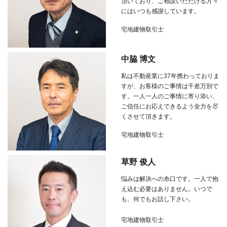
頂いており、ご相談いただける方々
にはいつも感謝しています。
宅地建物取引士
中脇 博文
私は不動産業に
37
年携わっておりま
すが、お客様のご事情は千差万別で
す。一人一人のご事情に寄り添い、
ご信任にお応えできるよう全力を尽
くさせて頂きます。
宅地建物取引士
草野 俊人
悩みは解決への糸口です。一人で抱
え込む必要はありません。いつで
も、何でもお話し下さい。
宅地建物取引士