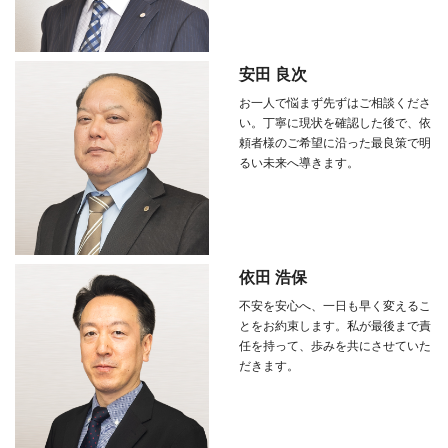
安田 良次
お一人で悩まず先ずはご相談くださ
い。丁寧に現状を確認した後で、依
頼者様のご希望に沿った最良策で明
るい未来へ導きます。
依田 浩保
不安を安心へ、一日も早く変えるこ
とをお約束します。私が最後まで責
任を持って、歩みを共にさせていた
だきます。