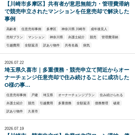
【川崎市多摩区】共有者が意思無能力・管理費滞納
で競売申立されたマンションを任意売却で解決した
事例
高齢者
任意売却事例
多摩区
神奈川県 川崎市
成年後見人
売却プラン
マンション
神奈川県
弁護士紹介
競売
管理費滞納
引越費用
全額返済
訳あり物件
共有名義
病気
2026.07.22
埼玉県久喜市｜多重債務・競売申立て間近からオー
ナーチェンジ任意売却で住み続けることに成功した
O様の事…
任意売却事例
戸建
埼玉県
オーナーチェンジプラン
住み続けられる
弁護士紹介
競売
引越費用
多重債務
全額返済
債務整理
破産
訳あり物件
久喜市
2026.07.19