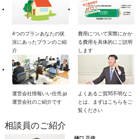
4つのプラン
あなたの状
費用について
実際にかか
況にあったプランのご紹
る費用を具体的にご説明
介
します
運営会社情報
いい任売.jp
よくあるご質問
不明なこ
運営会社のご紹介です
とは、まずはこちらをご
覧ください
相談員のご紹介
樋口 正信