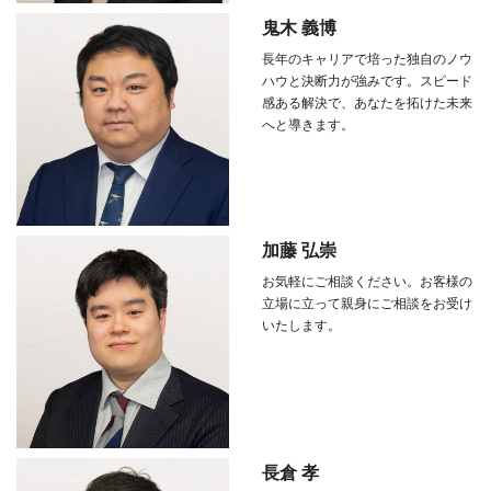
鬼木 義博
長年のキャリアで培った独自のノウ
ハウと決断力が強みです。スピード
感ある解決で、あなたを拓けた未来
へと導きます。
加藤 弘崇
お気軽にご相談ください。お客様の
立場に立って親身にご相談をお受け
いたします。
長倉 孝