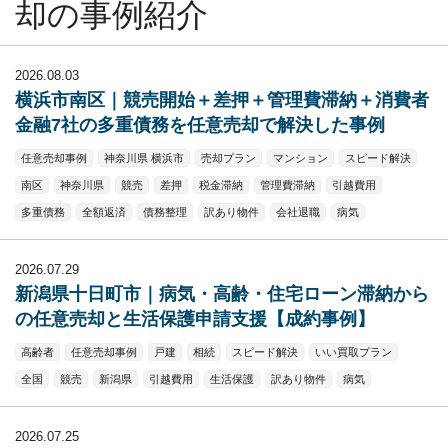
却の事例紹介
2026.08.03
横浜市南区｜競売開始＋差押＋管理費滞納＋消費者
金融7社の多重債務を任意売却で解決した事例
任意売却事例
神奈川県 横浜市
売却プラン
マンション
スピード解決
南区
神奈川県
競売
差押
税金滞納
管理費滞納
引越費用
多重債務
全額返済
債務整理
訳あり物件
会社退職
病気
2026.07.29
新潟県十日町市｜病気・高齢・住宅ローン滞納から
の任意売却と生活保護申請支援【成約事例】
高齢者
任意売却事例
戸建
相続
スピード解決
いい買取プラン
全国
競売
新潟県
引越費用
生活保護
訳あり物件
病気
2026.07.25