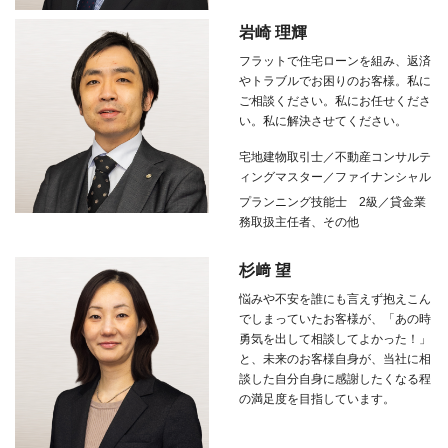
岩崎 理輝
フラットで住宅ローンを組み、返済
やトラブルでお困りのお客様。私に
ご相談ください。私にお任せくださ
い。私に解決させてください。
宅地建物取引士／不動産コンサルテ
ィングマスター／ファイナンシャル
プランニング技能士
2
級／貸金業
務取扱主任者、その他
杉﨑 望
悩みや不安を誰にも言えず抱えこん
でしまっていたお客様が、「あの時
勇気を出して相談してよかった！」
と、未来のお客様自身が、当社に相
談した自分自身に感謝したくなる程
の満足度を目指しています。